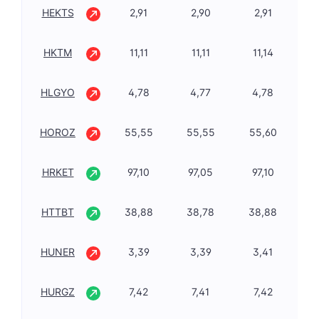
HEKTS
2,91
2,90
2,91
-1
HKTM
11,11
11,11
11,14
-3
HLGYO
4,78
4,77
4,78
-1
HOROZ
55,55
55,55
55,60
-2
HRKET
97,10
97,05
97,10
2,
HTTBT
38,88
38,78
38,88
0,
HUNER
3,39
3,39
3,41
-1
HURGZ
7,42
7,41
7,42
1,