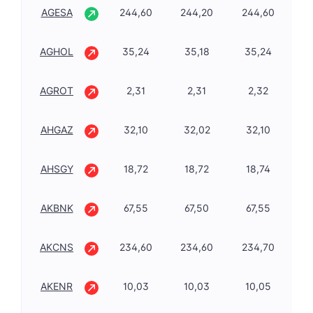
AGESA
244,60
244,20
244,60
0,
AGHOL
35,24
35,18
35,24
-0
AGROT
2,31
2,31
2,32
-1
AHGAZ
32,10
32,02
32,10
-0
AHSGY
18,72
18,72
18,74
-0
AKBNK
67,55
67,50
67,55
-0
AKCNS
234,60
234,60
234,70
-1
AKENR
10,03
10,03
10,05
-2