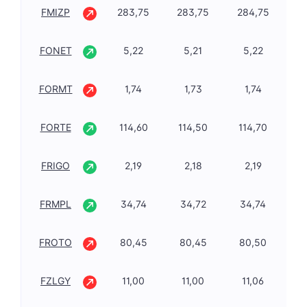
FMIZP
283,75
283,75
284,75
-0
FONET
5,22
5,21
5,22
2,
FORMT
1,74
1,73
1,74
-1
FORTE
114,60
114,50
114,70
1,
FRIGO
2,19
2,18
2,19
1,
FRMPL
34,74
34,72
34,74
5,
FROTO
80,45
80,45
80,50
-0
FZLGY
11,00
11,00
11,06
-0