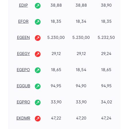
EDIP
38,88
38,88
38,90
5,
EFOR
18,35
18,34
18,35
1,
EGEEN
5.230,00
5.230,00
5.232,50
-0
EGEGY
29,12
29,12
29,24
0,
EGEPO
18,65
18,54
18,65
1,
EGGUB
94,95
94,90
94,95
0,
EGPRO
33,90
33,90
34,02
0,
EKDMR
47,22
47,20
47,24
0,