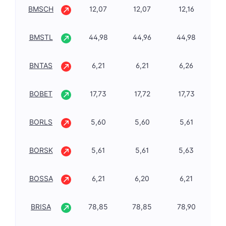
BMSCH
12,07
12,07
12,16
-1
BMSTL
44,98
44,96
44,98
4,
BNTAS
6,21
6,21
6,26
-1
BOBET
17,73
17,72
17,73
0,
BORLS
5,60
5,60
5,61
-1
BORSK
5,61
5,61
5,63
-1
BOSSA
6,21
6,20
6,21
-0
BRISA
78,85
78,85
78,90
0,