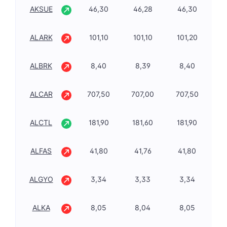
AKSUE
46,30
46,28
46,30
1,
ALARK
101,10
101,10
101,20
-2
ALBRK
8,40
8,39
8,40
0,
ALCAR
707,50
707,00
707,50
-1
ALCTL
181,90
181,60
181,90
2,
ALFAS
41,80
41,76
41,80
-1
ALGYO
3,34
3,33
3,34
-0
ALKA
8,05
8,04
8,05
-1