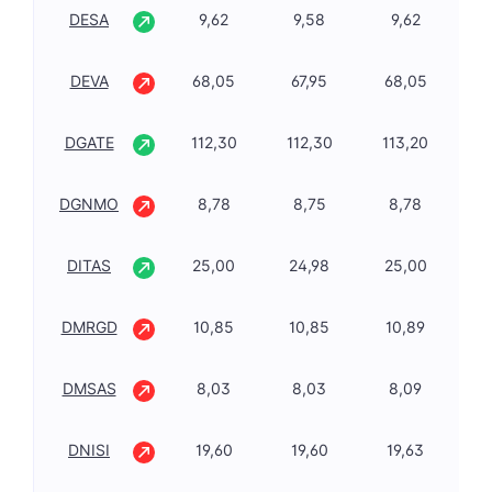
DESA
9,62
9,58
9,62
1,
DEVA
68,05
67,95
68,05
-1
DGATE
112,30
112,30
113,20
1,
DGNMO
8,78
8,75
8,78
-1
DITAS
25,00
24,98
25,00
2,
DMRGD
10,85
10,85
10,89
-3
DMSAS
8,03
8,03
8,09
-1
DNISI
19,60
19,60
19,63
-1