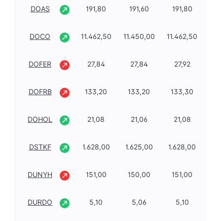
DOAS
191,80
191,60
191,80
2,
DOCO
11.462,50
11.450,00
11.462,50
0,
DOFER
27,84
27,84
27,92
-0
DOFRB
133,20
133,20
133,30
-1
DOHOL
21,08
21,06
21,08
2,
DSTKF
1.628,00
1.625,00
1.628,00
0,
DUNYH
151,00
150,00
151,00
-2
DURDO
5,10
5,06
5,10
2,