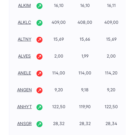
ALKIM
16,10
16,10
16,11
2,
ALKLC
409,00
408,00
409,00
2,
ALTNY
15,69
15,66
15,69
-0
ALVES
2,00
1,99
2,00
-4
ANELE
114,00
114,00
114,20
-5
ANGEN
9,20
9,18
9,20
-2
ANHYT
122,50
119,90
122,50
3,
ANSGR
28,32
28,32
28,34
1,