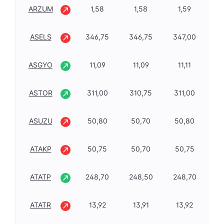
ARZUM
1,58
1,58
1,59
0,
ASELS
346,75
346,75
347,00
-0
ASGYO
11,09
11,09
11,11
1,
ASTOR
311,00
310,75
311,00
2,
ASUZU
50,80
50,70
50,80
-0
ATAKP
50,75
50,70
50,75
-1
ATATP
248,70
248,50
248,70
2,
ATATR
13,92
13,91
13,92
-0