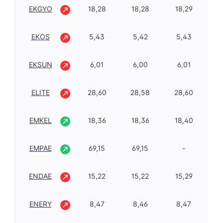
EKGYO
18,28
18,28
18,29
-1
EKOS
5,43
5,42
5,43
-1
EKSUN
6,01
6,00
6,01
-0
ELITE
28,60
28,58
28,60
-0
EMKEL
18,36
18,36
18,40
0,
EMPAE
69,15
69,15
-
9,
ENDAE
15,22
15,22
15,29
-0
ENERY
8,47
8,46
8,47
-3