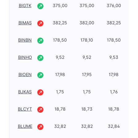
BIGTK
375,00
375,00
376,00
2,
BIMAS
382,25
382,00
382,25
-0
BINBN
178,50
178,10
178,50
1,
BINHO
9,52
9,52
9,53
0,
BIOEN
17,98
17,95
17,98
0,
BJKAS
1,75
1,75
1,76
-1
BLCYT
18,78
18,73
18,78
-0
BLUME
32,82
32,82
32,84
-1