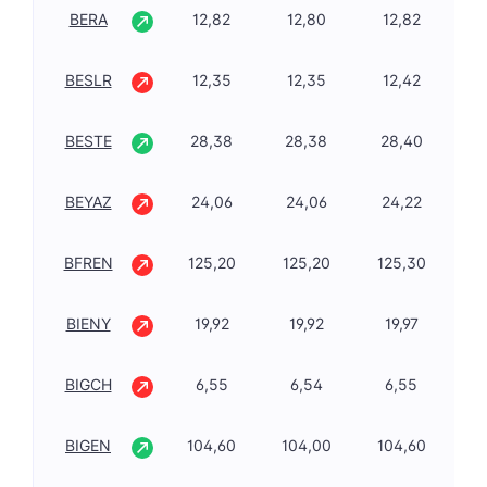
BERA
12,82
12,80
12,82
0,
BESLR
12,35
12,35
12,42
-0
BESTE
28,38
28,38
28,40
1,
BEYAZ
24,06
24,06
24,22
-2
BFREN
125,20
125,20
125,30
-0
BIENY
19,92
19,92
19,97
-0
BIGCH
6,55
6,54
6,55
-4
BIGEN
104,60
104,00
104,60
4,