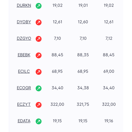
DURKN
19,02
19,01
19,02
8,
DYOBY
12,61
12,60
12,61
-1
DZGYO
7,10
7,10
7,12
-1
EBEBK
88,45
88,35
88,45
-2
ECILC
68,95
68,95
69,00
-1
ECOGR
34,40
34,38
34,40
0,
ECZYT
322,00
321,75
322,00
-0
EDATA
19,15
19,15
19,16
4,