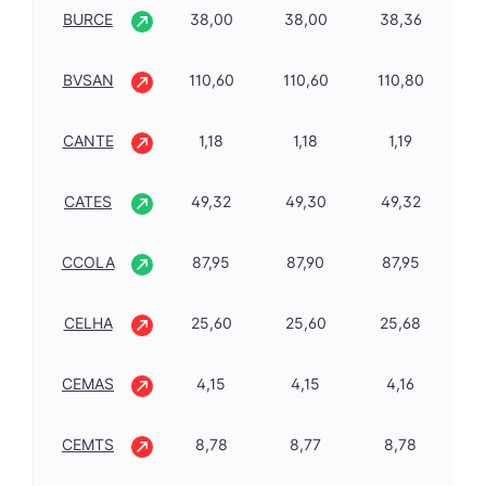
BURCE
38,00
38,00
38,36
1,
BVSAN
110,60
110,60
110,80
-1
CANTE
1,18
1,18
1,19
-1
CATES
49,32
49,30
49,32
0,
CCOLA
87,95
87,90
87,95
0,
CELHA
25,60
25,60
25,68
-3
CEMAS
4,15
4,15
4,16
0,
CEMTS
8,78
8,77
8,78
-1