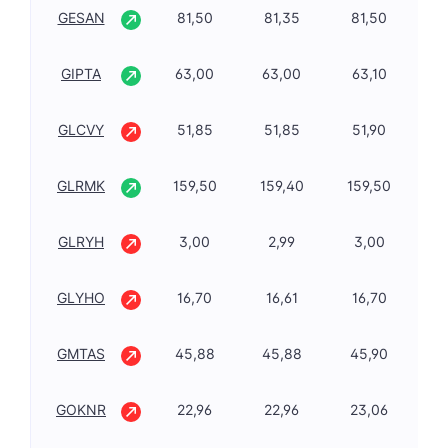
GESAN
81,50
81,35
81,50
2,
GIPTA
63,00
63,00
63,10
7,
GLCVY
51,85
51,85
51,90
-2
GLRMK
159,50
159,40
159,50
4,
GLRYH
3,00
2,99
3,00
-0
GLYHO
16,70
16,61
16,70
-0
GMTAS
45,88
45,88
45,90
-0
GOKNR
22,96
22,96
23,06
-2