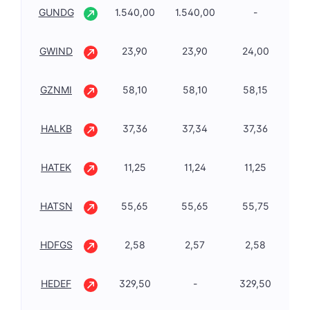
GUNDG
1.540,00
1.540,00
-
10
GWIND
23,90
23,90
24,00
-1
GZNMI
58,10
58,10
58,15
-2
HALKB
37,36
37,34
37,36
-1
HATEK
11,25
11,24
11,25
-2
HATSN
55,65
55,65
55,75
-3
HDFGS
2,58
2,57
2,58
-5
HEDEF
329,50
-
329,50
-9