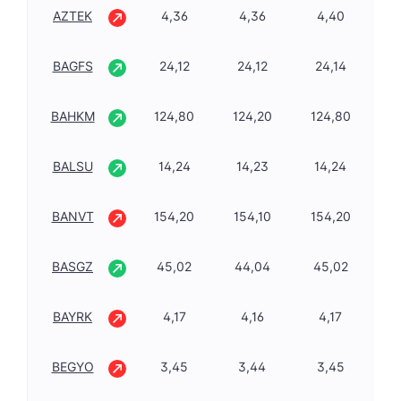
AZTEK
4,36
4,36
4,40
-0
BAGFS
24,12
24,12
24,14
0,
BAHKM
124,80
124,20
124,80
1,
BALSU
14,24
14,23
14,24
0,
BANVT
154,20
154,10
154,20
-0
BASGZ
45,02
44,04
45,02
1,
BAYRK
4,17
4,16
4,17
-0
BEGYO
3,45
3,44
3,45
-0