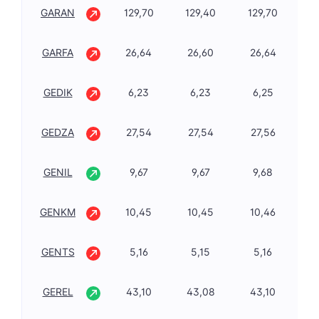
GARAN
129,70
129,40
129,70
-1
GARFA
26,64
26,60
26,64
-0
GEDIK
6,23
6,23
6,25
-1
GEDZA
27,54
27,54
27,56
-1
GENIL
9,67
9,67
9,68
2,
GENKM
10,45
10,45
10,46
-1
GENTS
5,16
5,15
5,16
-3
GEREL
43,10
43,08
43,10
1,