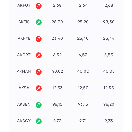
AKFGY
2,68
2,67
2,68
-1
AKFIS
98,30
98,20
98,30
2,
AKFYE
23,40
23,40
23,44
-1
AKGRT
6,52
6,52
6,53
-1
AKHAN
40,02
40,02
40,06
-3
AKSA
12,53
12,50
12,53
-0
AKSEN
96,15
96,15
96,20
1,
AKSGY
9,73
9,71
9,73
0,