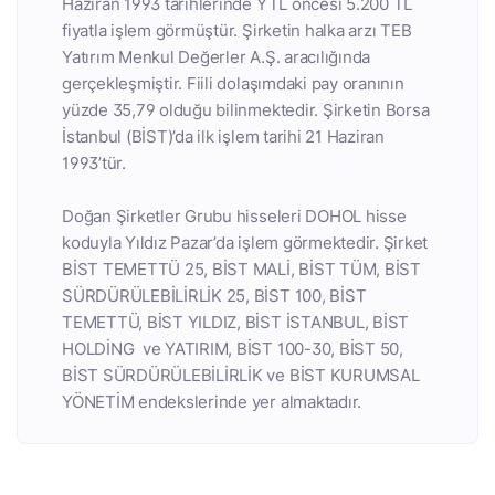
Haziran 1993 tarihlerinde YTL öncesi 5.200 TL
fiyatla işlem görmüştür. Şirketin halka arzı TEB
Yatırım Menkul Değerler A.Ş. aracılığında
gerçekleşmiştir. Fiili dolaşımdaki pay oranının
yüzde 35,79 olduğu bilinmektedir. Şirketin Borsa
İstanbul (BİST)’da ilk işlem tarihi 21 Haziran
1993’tür.
Doğan Şirketler Grubu hisseleri DOHOL hisse
koduyla Yıldız Pazar’da işlem görmektedir. Şirket
BİST TEMETTÜ 25, BİST MALİ, BİST TÜM, BİST
SÜRDÜRÜLEBİLİRLİK 25, BİST 100, BİST
TEMETTÜ, BİST YILDIZ, BİST İSTANBUL, BİST
HOLDİNG ve YATIRIM, BİST 100-30, BİST 50,
BİST SÜRDÜRÜLEBİLİRLİK ve BİST KURUMSAL
YÖNETİM endekslerinde yer almaktadır.