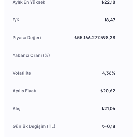
Aylık En Yüksek
₺22,18
F/K
18,47
Piyasa Değeri
₺55.166.277.598,28
Yabancı Oranı (%)
Volatilite
4,36%
Açılış Fiyatı
₺20,62
Alış
₺21,06
Günlük Değişim (TL)
₺-0,18