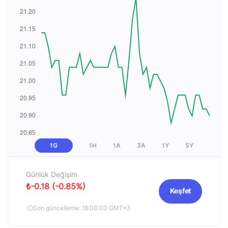
1G
1H
1A
3A
1Y
5Y
Günlük Değişim
₺-0.18 (-0.85%)
Keşfet
Son güncelleme: 18:00:00 GMT+3