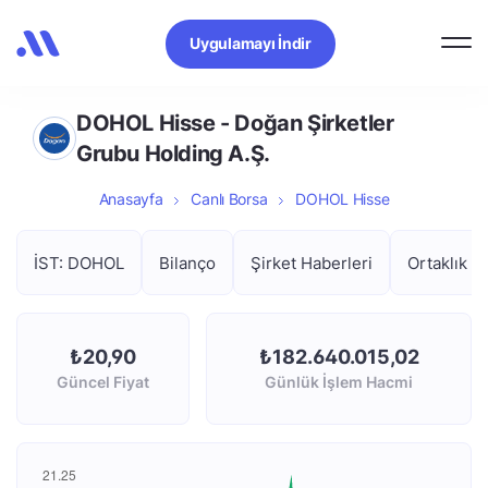
Uygulamayı İndir
DOHOL Hisse - Doğan Şirketler
Grubu Holding A.Ş.
Anasayfa
Canlı Borsa
DOHOL Hisse
İST: DOHOL
Bilanço
Şirket Haberleri
Ortaklık Y
₺20,90
₺182.640.015,02
Güncel Fiyat
Günlük İşlem Hacmi