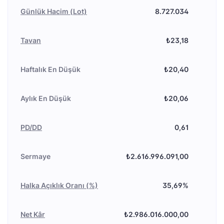
Günlük Hacim (Lot)
8.727.034
Tavan
₺23,18
Haftalık En Düşük
₺20,40
Aylık En Düşük
₺20,06
PD/DD
0,61
Sermaye
₺2.616.996.091,00
Halka Açıklık Oranı (%)
35,69%
Net Kâr
₺2.986.016.000,00