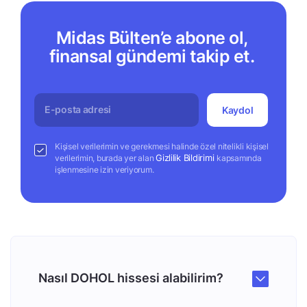
Midas Bülten’e abone ol,
finansal gündemi takip et.
Kaydol
Kişisel verilerimin ve gerekmesi halinde özel nitelikli kişisel
Gizlilik Bildirimi
verilerimin, burada yer alan
kapsamında
işlenmesine izin veriyorum.
Nasıl DOHOL hissesi alabilirim?