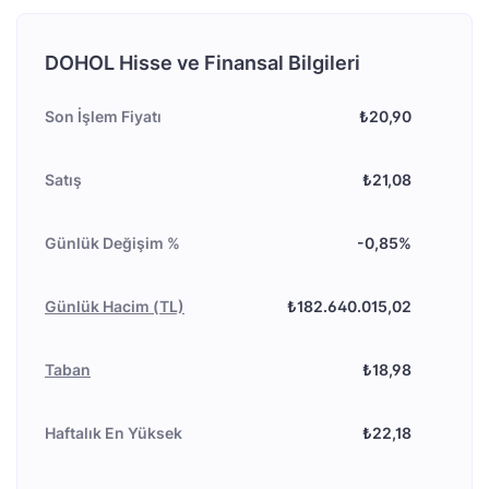
DOHOL Hisse ve Finansal Bilgileri
Son İşlem Fiyatı
₺20,90
Satış
₺21,08
Günlük Değişim %
-0,85%
Günlük Hacim (TL)
₺182.640.015,02
Taban
₺18,98
Haftalık En Yüksek
₺22,18