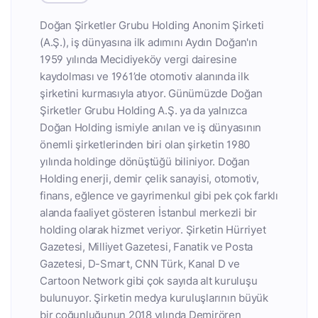
Doğan Şirketler Grubu Holding Anonim Şirketi
(A.Ş.), iş dünyasına ilk adımını Aydın Doğan'ın
1959 yılında Mecidiyeköy vergi dairesine
kaydolması ve 1961’de otomotiv alanında ilk
şirketini kurmasıyla atıyor. Günümüzde Doğan
Şirketler Grubu Holding A.Ş. ya da yalnızca
Doğan Holding ismiyle anılan ve iş dünyasının
önemli şirketlerinden biri olan şirketin 1980
yılında holdinge dönüştüğü biliniyor. Doğan
Holding enerji, demir çelik sanayisi, otomotiv,
finans, eğlence ve gayrimenkul gibi pek çok farklı
alanda faaliyet gösteren İstanbul merkezli bir
holding olarak hizmet veriyor. Şirketin Hürriyet
Gazetesi, Milliyet Gazetesi, Fanatik ve Posta
Gazetesi, D-Smart, CNN Türk, Kanal D ve
Cartoon Network gibi çok sayıda alt kuruluşu
bulunuyor. Şirketin medya kuruluşlarının büyük
bir çoğunluğunun 2018 yılında Demirören