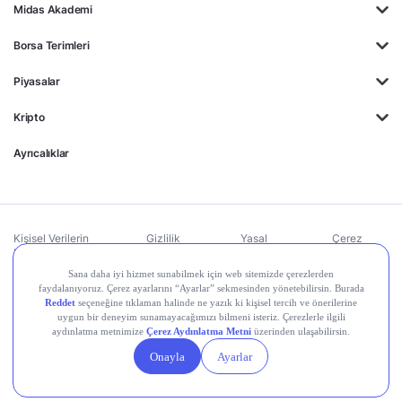
Midas Akademi
Borsa Terimleri
Piyasalar
Kripto
Ayrıcalıklar
Kişisel Verilerin
Gizlilik
Yasal
Çerez
Korunması
Politikası
Duyurular
Ayarları
© 2026 Midas Finansal Teknolojiler A.Ş. Tüm hakları saklıdır.