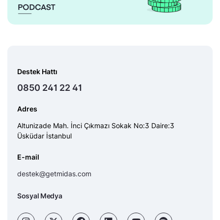
Destek Hattı
0850 241 22 41
Adres
Altunizade Mah. İnci Çıkmazı Sokak No:3 Daire:3
Üsküdar İstanbul
E-mail
destek@getmidas.com
Sosyal Medya