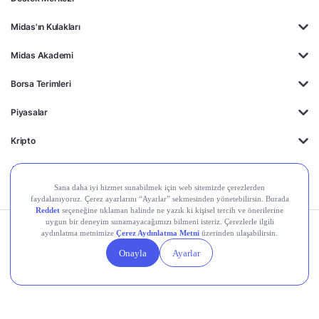
Midas'ın Kulakları
Midas Akademi
Borsa Terimleri
Piyasalar
Kripto
Ayrıcalıklar
Kişisel Verilerin
Gizlilik
Yasal
Çerez
Korunması
Politikası
Duyurular
Ayarları
© 2026 Midas Finansal Teknolojiler A.Ş. Tüm hakları saklıdır.