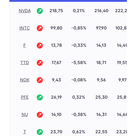
NVDA
218,75
0,21%
216,40
222,22
INTC
99,80
-0,85%
97,90
102,83
F
13,78
-0,33%
14,13
14,49
TTD
17,67
-5,58%
18,71
19,55
NOK
9,43
-0,08%
9,56
9,97
PFE
26,19
0,32%
25,30
25,81
NU
14,10
-0,38%
14,31
14,66
T
23,70
0,62%
22,55
23,28