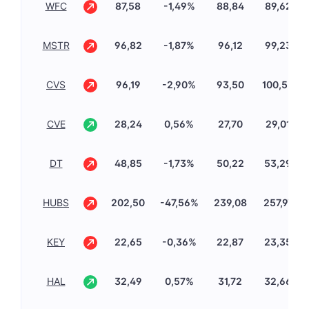
WFC
87,58
-1,49%
88,84
89,62
MSTR
96,82
-1,87%
96,12
99,23
CVS
96,19
-2,90%
93,50
100,55
CVE
28,24
0,56%
27,70
29,01
DT
48,85
-1,73%
50,22
53,29
HUBS
202,50
-47,56%
239,08
257,97
KEY
22,65
-0,36%
22,87
23,35
HAL
32,49
0,57%
31,72
32,66