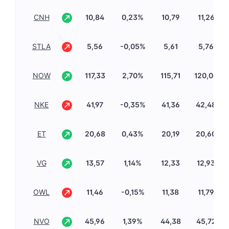
CNH
10,84
0,23%
10,79
11,26
STLA
5,56
-0,05%
5,61
5,76
NOW
117,33
2,70%
115,71
120,00
NKE
41,97
-0,35%
41,36
42,48
ET
20,68
0,43%
20,19
20,60
VG
13,57
1,14%
12,33
12,93
OWL
11,46
-0,15%
11,38
11,79
NVO
45,96
1,39%
44,38
45,72