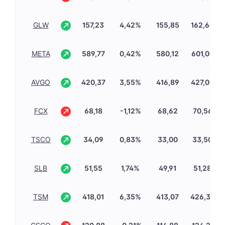
GLW
157,23
4,42%
155,85
162,60
META
589,77
0,42%
580,12
601,00
AVGO
420,37
3,55%
416,89
427,00
FCX
68,18
-1,12%
68,62
70,56
TSCO
34,09
0,83%
33,00
33,50
SLB
51,55
1,74%
49,91
51,28
TSM
418,01
6,35%
413,07
426,30