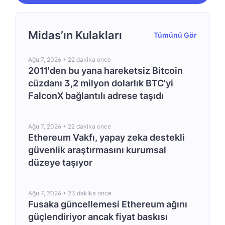
Midas’ın Kulakları
Tümünü Gör
Ağu 7, 2026 •
22 dakika once
2011'den bu yana hareketsiz Bitcoin
cüzdanı 3,2 milyon dolarlık BTC'yi
FalconX bağlantılı adrese taşıdı
Ağu 7, 2026 •
22 dakika once
Ethereum Vakfı, yapay zeka destekli
güvenlik araştırmasını kurumsal
düzeye taşıyor
Ağu 7, 2026 •
23 dakika once
Fusaka güncellemesi Ethereum ağını
güçlendiriyor ancak fiyat baskısı