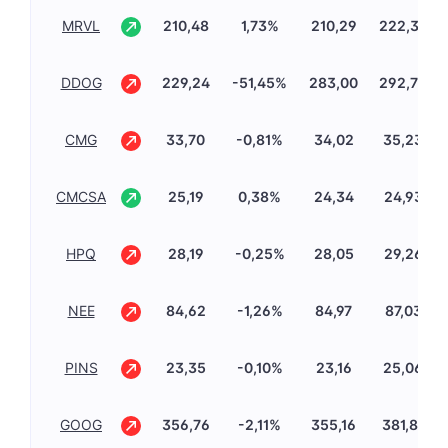
MRVL
210,48
1,73%
210,29
222,38
DDOG
229,24
-51,45%
283,00
292,72
CMG
33,70
-0,81%
34,02
35,23
CMCSA
25,19
0,38%
24,34
24,93
HPQ
28,19
-0,25%
28,05
29,26
NEE
84,62
-1,26%
84,97
87,03
PINS
23,35
-0,10%
23,16
25,06
GOOG
356,76
-2,11%
355,16
381,81