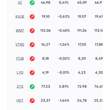
VZ
46,98
0,41%
45,09
46,91
KVUE
19,10
-0,63%
19,07
19,67
WMT
112,06
-0,40%
111,36
113,16
VTRS
16,27
-1,26%
17,55
17,88
ITUB
8,18
-0,02%
8,20
8,49
LYG
6,19
-0,01%
6,23
6,30
ZTS
77,23
2,81%
72,98
76,65
HST
23,37
-1,64%
24,78
25,33