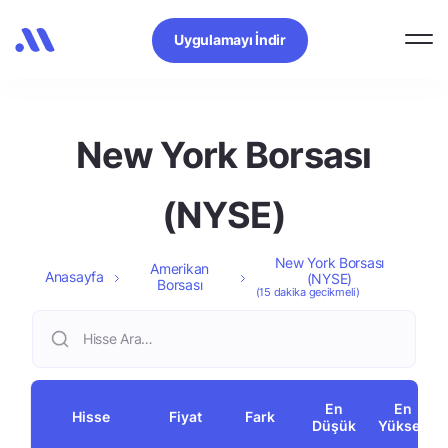
Uygulamayı İndir
New York Borsası
(NYSE)
New York Borsası
Amerikan
Anasayfa
(NYSE)
Borsası
(15 dakika gecikmeli)
En
En
Hisse
Fiyat
Fark
Düşük
Yüksek