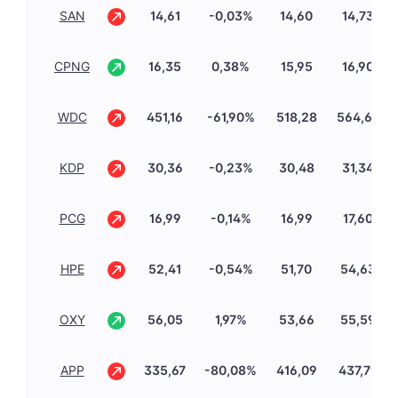
SAN
14,61
-0,03%
14,60
14,73
CPNG
16,35
0,38%
15,95
16,90
WDC
451,16
-61,90%
518,28
564,66
KDP
30,36
-0,23%
30,48
31,34
PCG
16,99
-0,14%
16,99
17,60
HPE
52,41
-0,54%
51,70
54,63
OXY
56,05
1,97%
53,66
55,59
APP
335,67
-80,08%
416,09
437,79