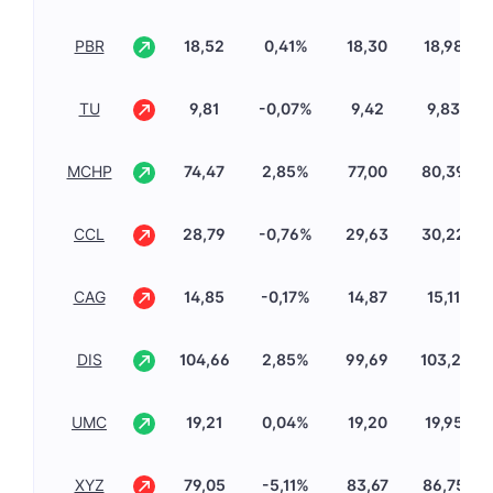
PBR
18,52
0,41%
18,30
18,98
TU
9,81
-0,07%
9,42
9,83
MCHP
74,47
2,85%
77,00
80,39
CCL
28,79
-0,76%
29,63
30,22
CAG
14,85
-0,17%
14,87
15,11
DIS
104,66
2,85%
99,69
103,21
UMC
19,21
0,04%
19,20
19,95
XYZ
79,05
-5,11%
83,67
86,75