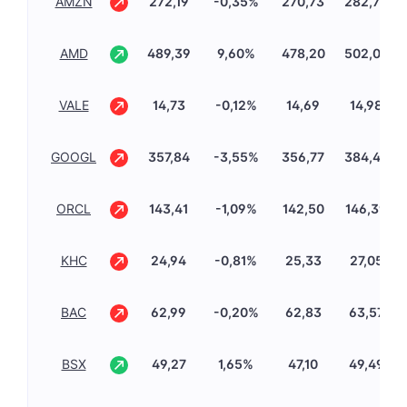
AMZN
272,19
-0,35%
270,73
282,79
AMD
489,39
9,60%
478,20
502,00
VALE
14,73
-0,12%
14,69
14,98
GOOGL
357,84
-3,55%
356,77
384,48
ORCL
143,41
-1,09%
142,50
146,39
KHC
24,94
-0,81%
25,33
27,05
BAC
62,99
-0,20%
62,83
63,57
BSX
49,27
1,65%
47,10
49,49