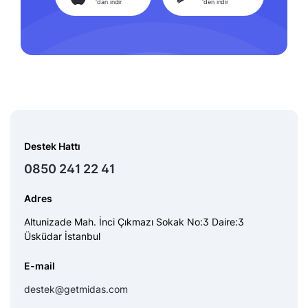
'dan indir
'den indir
Destek Hattı
0850 241 22 41
Adres
Altunizade Mah. İnci Çıkmazı Sokak No:3 Daire:3
Üsküdar İstanbul
E-mail
destek@getmidas.com