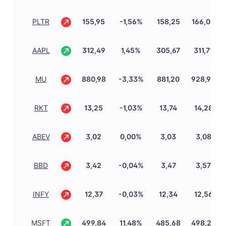
PLTR
155,95
-1,56%
158,25
166,08
AAPL
312,49
1,45%
305,67
311,71
MU
880,98
-3,33%
881,20
928,98
RKT
13,25
-1,03%
13,74
14,28
ABEV
3,02
0,00%
3,03
3,08
BBD
3,42
-0,04%
3,47
3,57
INFY
12,37
-0,03%
12,34
12,56
MSFT
499,84
11,48%
485,68
498,24