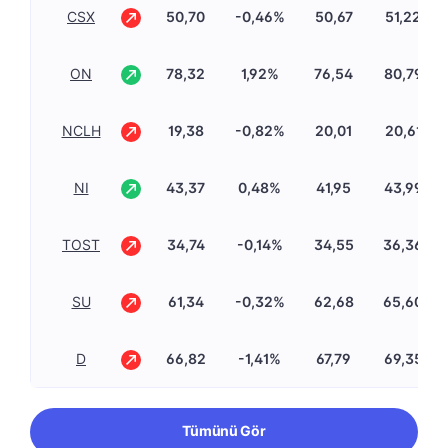
CSX
50,70
-0,46%
50,67
51,22
ON
78,32
1,92%
76,54
80,79
NCLH
19,38
-0,82%
20,01
20,61
NI
43,37
0,48%
41,95
43,99
TOST
34,74
-0,14%
34,55
36,36
SU
61,34
-0,32%
62,68
65,60
D
66,82
-1,41%
67,79
69,35
Tümünü Gör