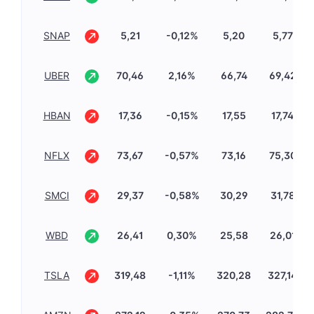
SNAP
5,21
-0,12%
5,20
5,77
UBER
70,46
2,16%
66,74
69,42
HBAN
17,36
-0,15%
17,55
17,74
NFLX
73,67
-0,57%
73,16
75,30
SMCI
29,37
-0,58%
30,29
31,78
WBD
26,41
0,30%
25,58
26,01
TSLA
319,48
-1,11%
320,28
327,14