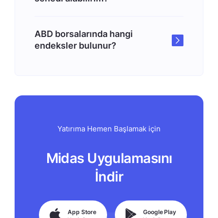
ABD borsalarında hangi
endeksler bulunur?
Yatırıma Hemen Başlamak için
Midas Uygulamasını
İndir
App Store
Google Play