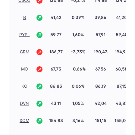
CSCO
120,88
-0,21%
114,88
124,21
B
41,42
0,39%
39,86
41,20
PYPL
59,77
1,60%
57,91
59,40
CRM
186,77
-3,73%
190,43
194,94
MO
67,73
-0,66%
67,56
68,58
KO
86,83
0,06%
86,19
87,15
DVN
43,11
1,05%
42,04
43,87
XOM
154,83
3,16%
151,15
155,04