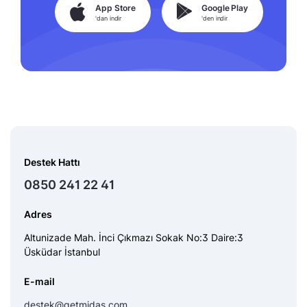
App Store
Google Play
'dan indir
'den indir
Destek Hattı
0850 241 22 41
Adres
Altunizade Mah. İnci Çıkmazı Sokak No:3 Daire:3
Üsküdar İstanbul
E-mail
destek@getmidas.com