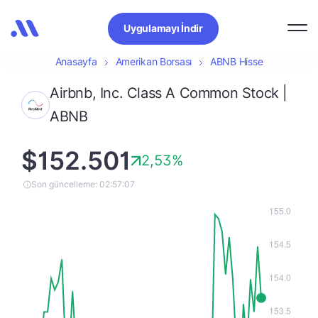
Uygulamayı İndir
Anasayfa
Amerikan Borsası
ABNB Hisse
Airbnb, Inc. Class A Common Stock |
ABNB
$152.501
2,53%
Son güncelleme: 02:57:07