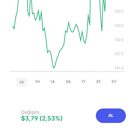
1H
1A
3A
1Y
2Y
5Y
1G
Değişim
AL
$3,79 (2,53%)