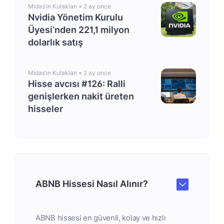
Midas’ın Kulakları •
2 ay once
Nvidia Yönetim Kurulu
Üyesi’nden 221,1 milyon
dolarlık satış
Midas’ın Kulakları •
2 ay once
Hisse avcısı #126: Ralli
genişlerken nakit üreten
hisseler
ABNB Hissesi Nasıl Alınır?
ABNB hissesi en güvenli, kolay ve hızlı