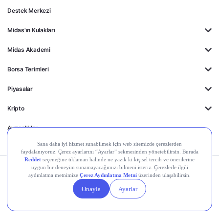
Destek Merkezi
Midas'ın Kulakları
Midas Akademi
Borsa Terimleri
Piyasalar
Kripto
Ayrıcalıklar
Kişisel Verilerin
Gizlilik
Yasal
Çerez
Korunması
Politikası
Duyurular
Ayarları
© 2026 Midas Finansal Teknolojiler A.Ş. Tüm hakları saklıdır.