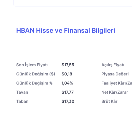
HBAN Hisse ve Finansal Bilgileri
Son İşlem Fiyatı
$17,55
Açılış Fiyatı
Günlük Değişim ($)
$0,18
Piyasa Değeri
Günlük Değişim %
1,04%
Faaliyet Kârı/Za
Tavan
$17,77
Net Kâr/Zarar
Taban
$17,30
Brüt Kâr