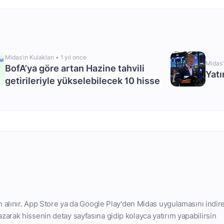
Midas’ın Kulakları •
1 yıl once
Midas’
BofA’ya göre artan Hazine tahvili
Yatı
getirileriyle yükselebilecek 10 hisse
n alınır. App Store ya da Google Play'den Midas uygulamasını indire
arak hissenin detay sayfasına gidip kolayca yatırım yapabilirsin