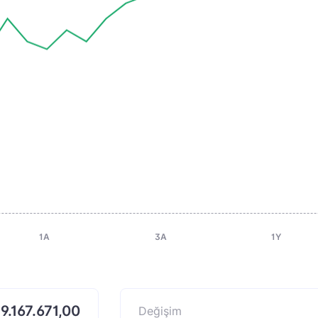
1A
3A
1Y
9.167.671,00
Değişim