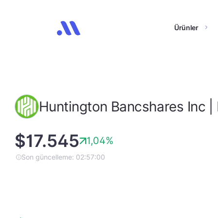
Ürünler
Huntington Bancshares Inc 
$17.545
1,04%
Son güncelleme: 02:57:00