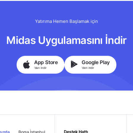
Yatırıma Hemen Başlamak için
Midas Uygulamasını İndir
App Store
Google Play
'dan indir
'den indir
Destek Hattı
mızda
Borsa İstanbul