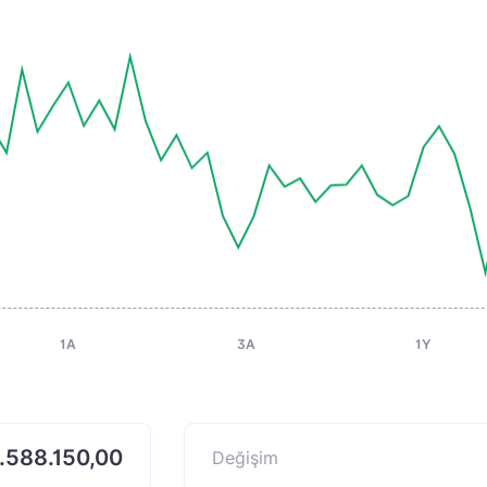
1A
3A
1Y
.588.150,00
Değişim