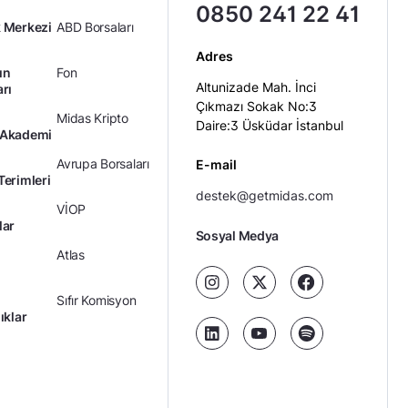
0850 241 22 41
 Merkezi
ABD Borsaları
Adres
ın
Fon
Altunizade Mah. İnci
arı
Çıkmazı Sokak No:3
Midas Kripto
Daire:3 Üsküdar İstanbul
 Akademi
Avrupa Borsaları
E-mail
Terimleri
destek@getmidas.com
VİOP
lar
Sosyal Medya
Atlas
Sıfır Komisyon
ıklar
Kredili Yatırım
Ücretler