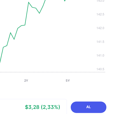
2Y
5Y
$3,28 (2,33%)
AL