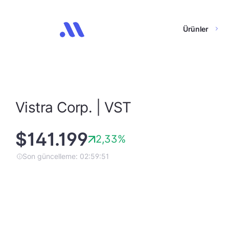
Ürünler
Vistra Corp. | VST
$141.199
2,33%
Son güncelleme: 02:59:51