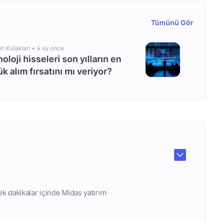
Tümünü Gör
ın Kulakları •
4 ay once
oloji hisseleri son yılların en
k alım fırsatını mı veriyor?
ek dakikalar içinde Midas yatırım