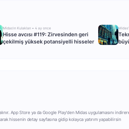
Midas’ın Kulakları •
4 ay once
Midas’
Hisse avcısı #119: Zirvesinden geri
Tekn
çekilmiş yüksek potansiyelli hisseler
büyü
 alınır. App Store ya da Google Play'den Midas uygulamasını indirer
rak hissenin detay sayfasına gidip kolayca yatırım yapabilirsin