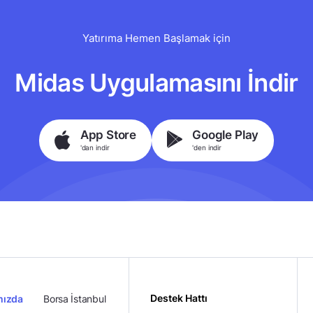
Yatırıma Hemen Başlamak için
Midas Uygulamasını İndir
App Store
Google Play
'dan indir
'den indir
Destek Hattı
mızda
Borsa İstanbul