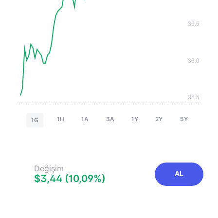
1H
1A
3A
1Y
2Y
5Y
1G
Değişim
AL
$3,44 (10,09%)