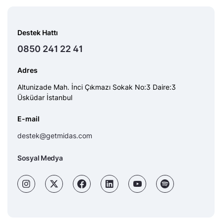
Destek Hattı
0850 241 22 41
Adres
Altunizade Mah. İnci Çıkmazı Sokak No:3 Daire:3
Üsküdar İstanbul
E-mail
destek@getmidas.com
Sosyal Medya