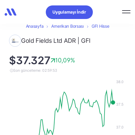
Uygulamayı İndir
Anasayfa
Amerikan Borsası
GFI Hisse
Gold Fields Ltd ADR | GFI
$37.327
10,09%
Son güncelleme: 02:59:53