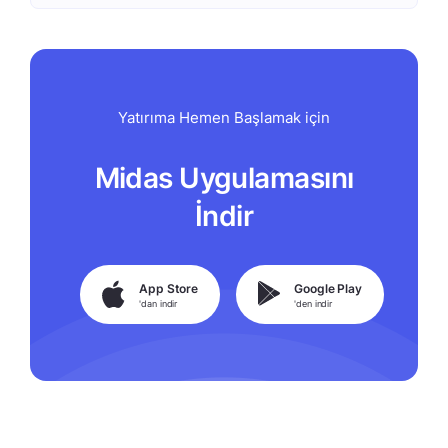
Yatırıma Hemen Başlamak için
Midas Uygulamasını
İndir
App Store
Google Play
'dan indir
'den indir