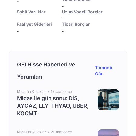
-
-
Sabit Varlıklar
Uzun Vadeli Borçlar
-
-
Faaliyet Giderleri
Ticari Borçlar
-
-
GFI Hisse Haberleri ve
Tümünü
Gör
Yorumları
Midas’ın Kulakları •
16 saat once
Midas ile gün sonu: DIS,
AYGAZ, LLY, THYAO, UBER,
KOCMT
Midas’ın Kulakları •
21 saat once