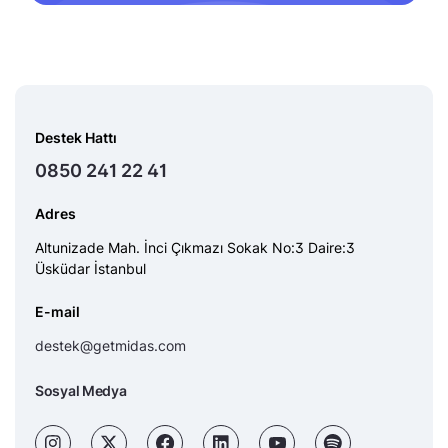
Destek Hattı
0850 241 22 41
Adres
Altunizade Mah. İnci Çıkmazı Sokak No:3 Daire:3
Üsküdar İstanbul
E-mail
destek@getmidas.com
Sosyal Medya