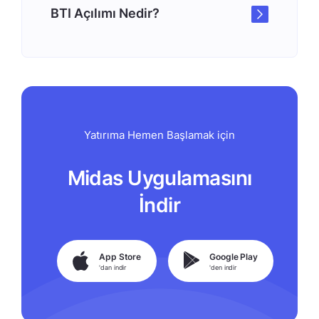
BTI Açılımı Nedir?
Yatırıma Hemen Başlamak için
Midas Uygulamasını
İndir
App Store
Google Play
'dan indir
'den indir