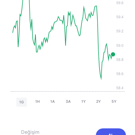
1H
1A
3A
1Y
2Y
5Y
1G
Değişim