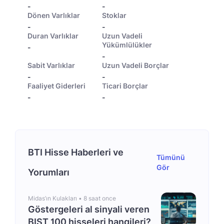
-
-
Dönen Varlıklar
Stoklar
-
-
Duran Varlıklar
Uzun Vadeli
Yükümlülükler
-
-
Sabit Varlıklar
Uzun Vadeli Borçlar
-
-
Faaliyet Giderleri
Ticari Borçlar
-
-
BTI Hisse Haberleri ve
Tümünü
Gör
Yorumları
Midas’ın Kulakları •
8 saat once
Göstergeleri al sinyali veren
BIST 100 hisseleri hangileri?