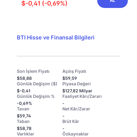
AL
$-0,41 (-0,69%)
BTI Hisse ve Finansal Bilgileri
Son İşlem Fiyatı
Açılış Fiyatı
$58,88
$59,59
Günlük Değişim ($)
Piyasa Değeri
$-0,41
$127,82 Milyar
Günlük Değişim %
Faaliyet Kârı/Zararı
-0,69%
-
Tavan
Net Kâr/Zarar
$59,74
-
Taban
Brüt Kâr
$58,78
-
Varlıklar
Özkaynaklar