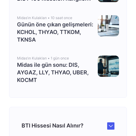
Midas’ın Kulakları •
10 saat once
Günün öne çıkan gelişmeleri:
KCHOL, THYAO, TTKOM,
TKNSA
Midas’ın Kulakları •
1 gün once
Midas ile gün sonu: DIS,
AYGAZ, LLY, THYAO, UBER,
KOCMT
BTI Hissesi Nasıl Alınır?