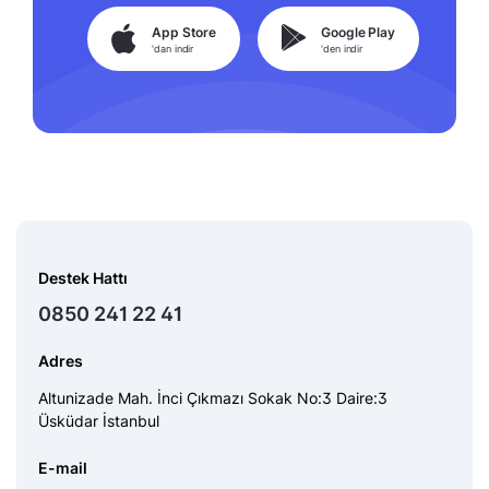
App Store
Google Play
'dan indir
'den indir
Destek Hattı
0850 241 22 41
Adres
Altunizade Mah. İnci Çıkmazı Sokak No:3 Daire:3
Üsküdar İstanbul
E-mail