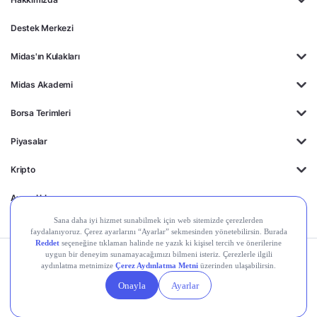
Destek Merkezi
Midas'ın Kulakları
Midas Akademi
Borsa Terimleri
Piyasalar
Kripto
Ayrıcalıklar
Kişisel Verilerin
Gizlilik
Yasal
Çerez
Korunması
Politikası
Duyurular
Ayarları
© 2026 Midas Finansal Teknolojiler A.Ş. Tüm hakları saklıdır.