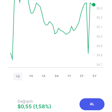
1H
1A
3A
1Y
2Y
5Y
1G
Değişim
AL
$0,55 (1,58%)