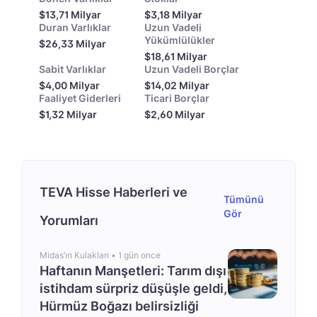
$13,71 Milyar
$3,18 Milyar
Duran Varlıklar
Uzun Vadeli
Yükümlülükler
$26,33 Milyar
$18,61 Milyar
Sabit Varlıklar
Uzun Vadeli Borçlar
$4,00 Milyar
$14,02 Milyar
Faaliyet Giderleri
Ticari Borçlar
$1,32 Milyar
$2,60 Milyar
TEVA Hisse Haberleri ve
Tümünü
Gör
Yorumları
Midas’ın Kulakları •
1 gün once
Haftanın Manşetleri: Tarım dışı
istihdam sürpriz düşüşle geldi,
Hürmüz Boğazı belirsizliği