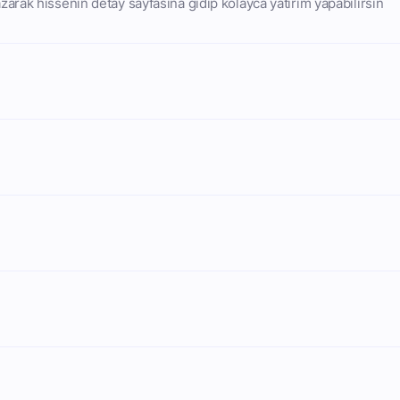
arak hissenin detay sayfasına gidip kolayca yatırım yapabilirsin