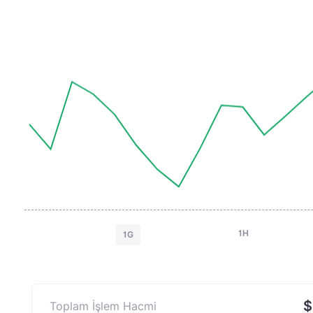
1H
1G
$
Toplam İşlem Hacmi