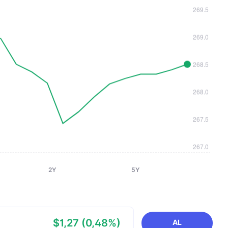
2Y
5Y
$1,27 (0,48%)
AL