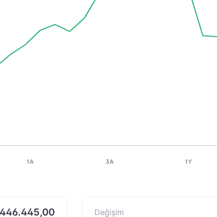
1A
3A
1Y
446.445,00
Değişim