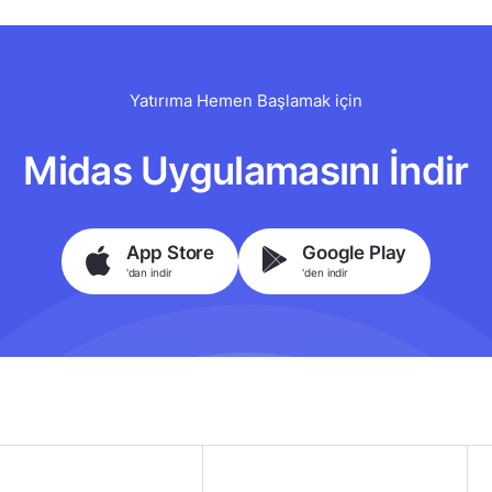
Yatırıma Hemen Başlamak için
Midas Uygulamasını İndir
App Store
Google Play
'dan indir
'den indir