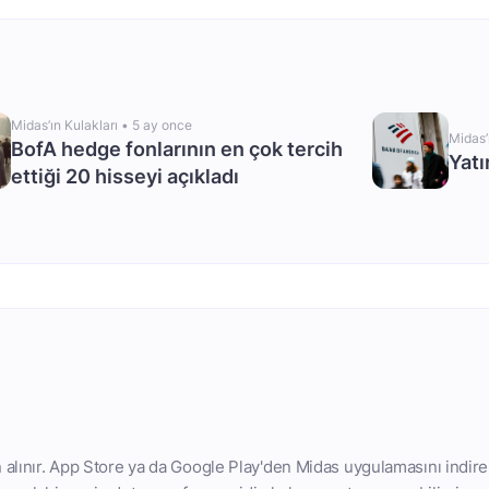
Midas’ın Kulakları •
5 ay once
Midas’
BofA hedge fonlarının en çok tercih
Yatı
ettiği 20 hisseyi açıkladı
n alınır. App Store ya da Google Play'den Midas uygulamasını indire