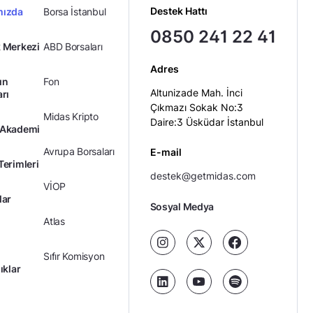
Destek Hattı
mızda
Borsa İstanbul
0850 241 22 41
 Merkezi
ABD Borsaları
Adres
ın
Fon
Altunizade Mah. İnci
arı
Çıkmazı Sokak No:3
Midas Kripto
Daire:3 Üsküdar İstanbul
 Akademi
Avrupa Borsaları
E-mail
Terimleri
destek@getmidas.com
VİOP
lar
Sosyal Medya
Atlas
Sıfır Komisyon
ıklar
Kredili Yatırım