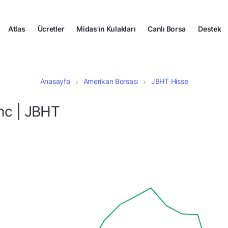
Atlas
Ücretler
Midas’ın Kulakları
Canlı Borsa
Destek
Anasayfa
Amerikan Borsası
JBHT Hisse
nc | JBHT