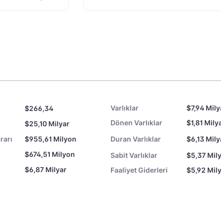
Varlıklar
$7,94 Mily
$266,34
Dönen Varlıklar
$1,81 Mily
$25,10 Milyar
rarı
$955,61 Milyon
Duran Varlıklar
$6,13 Mily
$674,51 Milyon
Sabit Varlıklar
$5,37 Mil
$6,87 Milyar
Faaliyet Giderleri
$5,92 Mil