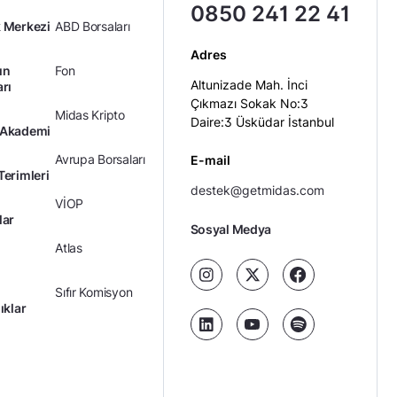
0850 241 22 41
 Merkezi
ABD Borsaları
Adres
ın
Fon
Altunizade Mah. İnci
arı
Çıkmazı Sokak No:3
Midas Kripto
Daire:3 Üsküdar İstanbul
 Akademi
Avrupa Borsaları
E-mail
Terimleri
destek@getmidas.com
VİOP
lar
Sosyal Medya
Atlas
Sıfır Komisyon
ıklar
Kredili Yatırım
Ücretler