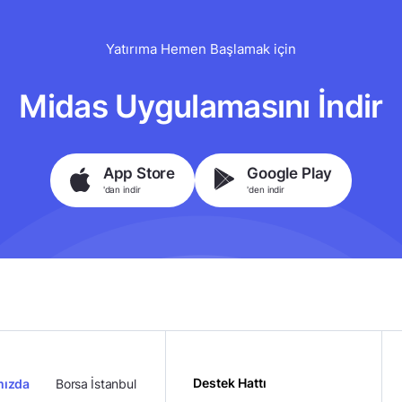
Yatırıma Hemen Başlamak için
Midas Uygulamasını İndir
App Store
Google Play
'dan indir
'den indir
Destek Hattı
mızda
Borsa İstanbul