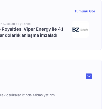
Tümünü Gör
ın Kulakları •
1 yıl once
o Royalties, Viper Energy ile 4,1
ar dolarlık anlaşma imzaladı
rek dakikalar içinde Midas yatırım