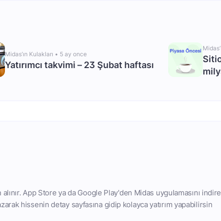
Midas’
Midas’ın Kulakları •
5 ay once
Siti
Yatırımcı takvimi – 23 Şubat haftası
mily
n alınır. App Store ya da Google Play'den Midas uygulamasını indire
arak hissenin detay sayfasına gidip kolayca yatırım yapabilirsin