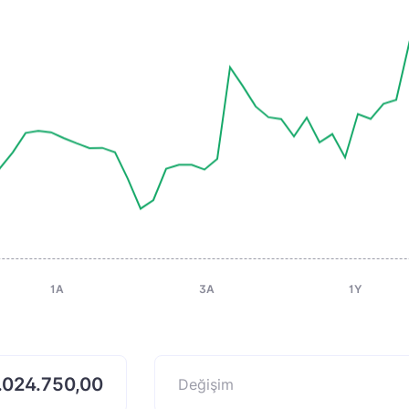
1A
3A
1Y
.024.750,00
Değişim