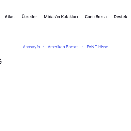
Atlas
Ücretler
Midas’ın Kulakları
Canlı Borsa
Destek
Anasayfa
Amerikan Borsası
FANG Hisse
G