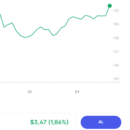
2Y
5Y
$3,47 (1,86%)
AL