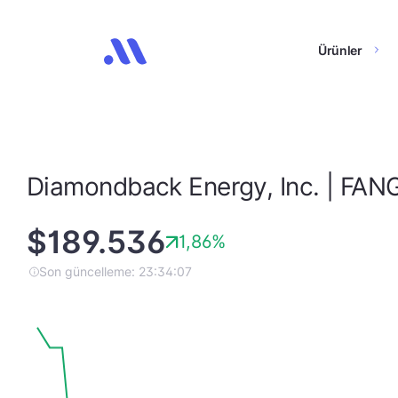
Ürünler
Diamondback Energy, Inc. | FAN
$189.536
1,86%
Son güncelleme: 23:34:07