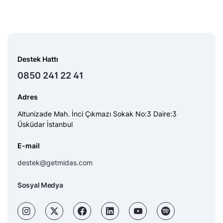
Destek Hattı
0850 241 22 41
Adres
Altunizade Mah. İnci Çıkmazı Sokak No:3 Daire:3
Üsküdar İstanbul
E-mail
destek@getmidas.com
Sosyal Medya