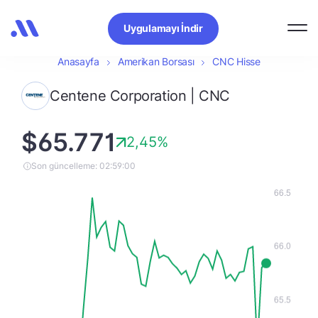
Uygulamayı İndir
Anasayfa
Amerikan Borsası
CNC Hisse
Centene Corporation | CNC
$65.771
2,45%
Son güncelleme: 02:59:00