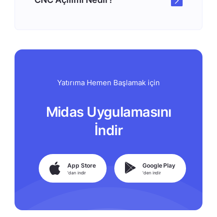
Yatırıma Hemen Başlamak için
Midas Uygulamasını
İndir
App Store
Google Play
'dan indir
'den indir