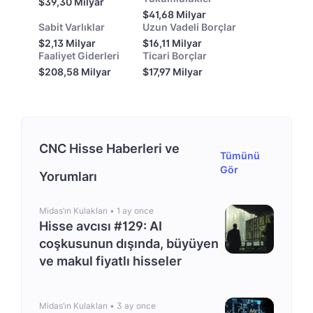
$39,30 Milyar
$41,68 Milyar
Sabit Varlıklar
Uzun Vadeli Borçlar
$2,13 Milyar
$16,11 Milyar
Faaliyet Giderleri
Ticari Borçlar
$208,58 Milyar
$17,97 Milyar
CNC Hisse Haberleri ve
Tümünü
Gör
Yorumları
Midas’ın Kulakları •
1 ay once
Hisse avcısı #129: AI
coşkusunun dışında, büyüyen
ve makul fiyatlı hisseler
Midas’ın Kulakları •
3 ay once