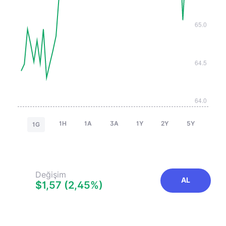
1H
1A
3A
1Y
2Y
5Y
1G
Değişim
AL
$1,57 (2,45%)