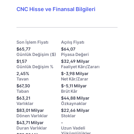
CNC Hisse ve Finansal Bilgileri
Son İşlem Fiyatı
Açılış Fiyatı
$65,77
$64,07
Günlük Değişim ($)
Piyasa Değeri
$1,57
$32,49 Milyar
Günlük Değişim %
Faaliyet Kârı/Zararı
2,45%
$-3,98 Milyar
Tavan
Net Kâr/Zarar
$67,30
$-5,11 Milyar
Taban
Brüt Kâr
$63,21
$44,88 Milyar
Varlıklar
Özkaynaklar
$83,01 Milyar
$22,66 Milyar
Dönen Varlıklar
Stoklar
$43,71 Milyar
-
Duran Varlıklar
Uzun Vadeli
Yükümlülükler