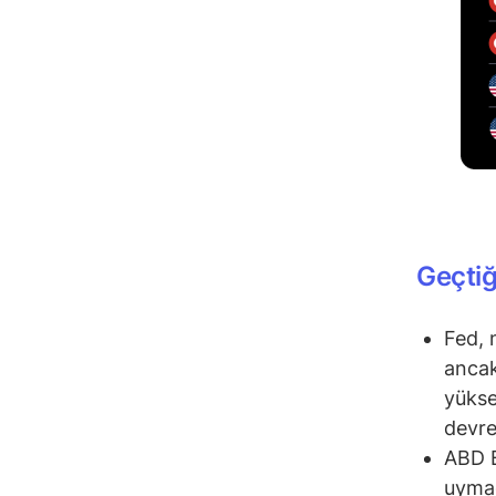
Geçtiğ
Fed, 
ancak
yükse
devre
ABD B
uymad