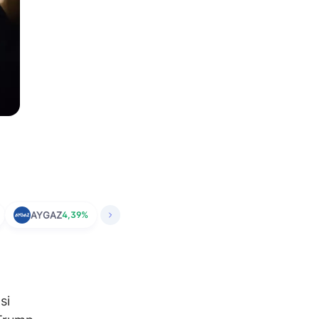
AYGAZ
4,39%
si