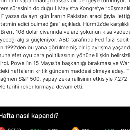
ının tam kapanmadığı hassas bir dengeye tutunuyor. 
rs süresinin dolduğu 1 Mayıs’ta Kongre’ye “düşmanlı
” yazsa da aynı gün İran’ın Pakistan aracılığıyla ilettiğ
 “tatmin edici bulmadığını” açıkladı. Hürmüz’de karşılıkl
 Brent 108 dolar civarında ve arz şokunun kısa vaded
eceği algısı güçleniyor. ABD tarafında Fed faizi sabit
en 1992’den bu yana görülmemiş bir iç ayrışma yaşand
halefet oyu para politikasının yönüne ilişkin belirsizli
tirdi. Powell’ın 15 Mayıs’ta başkanlığı bırakması ve War
eki haftaların kritik gündem maddesi olmaya aday. 
 rağmen S&P 500, yapay zeka rallisinin etkisiyle 7.272
yle tarihi rekor kırmaya devam etti.