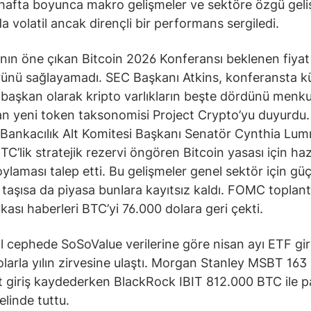
 hafta boyunca makro gelişmeler ve sektöre özgü geli
da volatil ancak dirençli bir performans sergiledi.
nın öne çıkan Bitcoin 2026 Konferansı beklenen fiyat
rünü sağlayamadı. SEC Başkanı Atkins, konferansta k
k başkan olarak kripto varlıkların beşte dördünü menk
 yeni token taksonomisi Project Crypto’yu duyurdu. D
r Bankacılık Alt Komitesi Başkanı Senatör Cynthia Lumm
TC’lik stratejik rezervi öngören Bitcoin yasası için ha
ylaması talep etti. Bu gelişmeler genel sektör için güç
 taşısa da piyasa bunlara kayıtsız kaldı. FOMC toplant
ukası haberleri BTC’yi 76.000 dolara geri çekti.
 cephede SoSoValue verilerine göre nisan ayı ETF giriş
olarla yılın zirvesine ulaştı. Morgan Stanley MSBT 163
t giriş kaydederken BlackRock IBIT 812.000 BTC ile p
elinde tuttu.