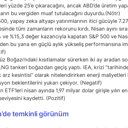
eleri yüzde 25’e çıkaracağını, ancak ABD’de üretim ya
ların bu vergiden muaf tutulacağını duyurdu.(Nötr)
00, yapay zeka altyapı yatırımlarının itici gücüyle 7.2
esinde tüm zamanların rekorunu kırdı. Nisan ayını sıra
 ve %15,3 değer kazancıyla kapatan S&P 500 ve Nas
den bu yana en güçlü aylık yükseliş performansına imz
if)
z Boğazı’ndaki kısıtlamalar sürerken iki ay aradan son
LNG tankeri boğazdan geçiş yaptı. IEA, krizi “tarihind
 arz kesintisi” olarak nitelendirirken enerji maliyetleri
syon beklentilerini yukarı çekiyor. (Negatif)
in ETF’leri nisan ayında 1,97 milyar dolar girişle yılın 
seviyesini kaydetti. (Pozitif)
n’de temkinli görünüm