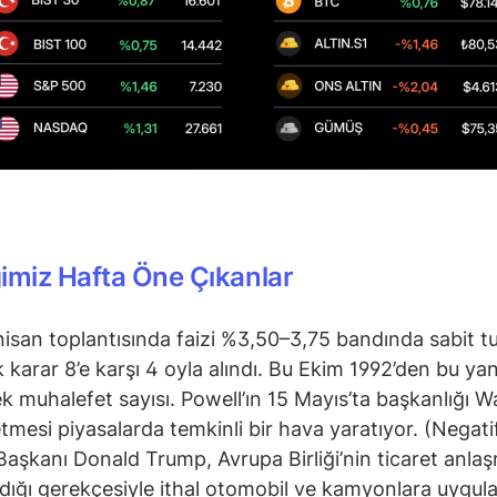
imiz Hafta Öne Çıkanlar
nisan toplantısında faizi %3,50–3,75 bandında sabit t
 karar 8’e karşı 4 oyla alındı. Bu Ekim 1992’den bu ya
k muhalefet sayısı. Powell’ın 15 Mayıs’ta başkanlığı W
tmesi piyasalarda temkinli bir hava yaratıyor. (Negati
aşkanı Donald Trump, Avrupa Birliği’nin ticaret anla
ığı gerekçesiyle ithal otomobil ve kamyonlara uygul