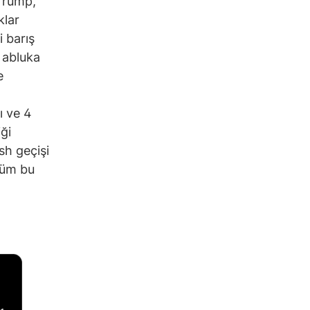
Trump,
klar
i barış
ı abluka
e
ı ve 4
ği
sh geçişi
Tüm bu