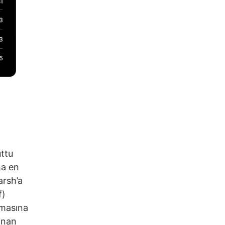
uttu
na en
arsh’a
f)
şmasına
anan