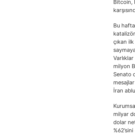
Bitcoin,
karşısın
Bu hafta
katalizö
çıkan il
saymayan
Varlıkla
milyon B
Senato o
mesajlar
İran abl
Kurumsal
milyar d
dolar ne
%62’sini 