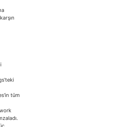
na
karşın
i
gs’teki
es’in tüm
twork
zaladı.
güç