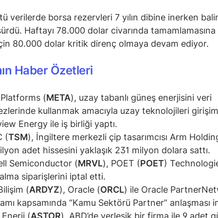
tü verilerde borsa rezervleri 7 yılın dibine inerken bali
 sürdü. Haftayı 78.000 dolar civarında tamamlamasına 
için 80.000 dolar kritik direnç olmaya devam ediyor.
ın Haber Özetleri
Platforms (
META
), uzay tabanlı güneş enerjisini veri
zlerinde kullanmak amacıyla uzay teknolojileri girişim
ew Energy ile iş birliği yaptı.
 (
TSM
), İngiltere merkezli çip tasarımcısı Arm Holdin
milyon adet hissesini yaklaşık 231 milyon dolara sattı.
ll Semiconductor (
MRVL
), POET (
POET
) Technologi
alma siparişlerini iptal etti.
ilişim (
ARDYZ
), Oracle (
ORCL
) ile Oracle PartnerNe
amı kapsamında “Kamu Sektörü Partner” anlaşması im
 Enerji (
ASTOR
), ABD’de yerleşik bir firma ile 9 adet 