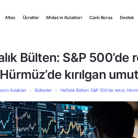
Atlas
Ücretler
Midas’ın Kulakları
Canlı Borsa
Destek
alık Bülten: S&P 500’de r
Hürmüz’de kırılgan umu
as’ın Kulakları
Bültenler
Haftalık Bülten: S&P 500’de rekor, Hürm