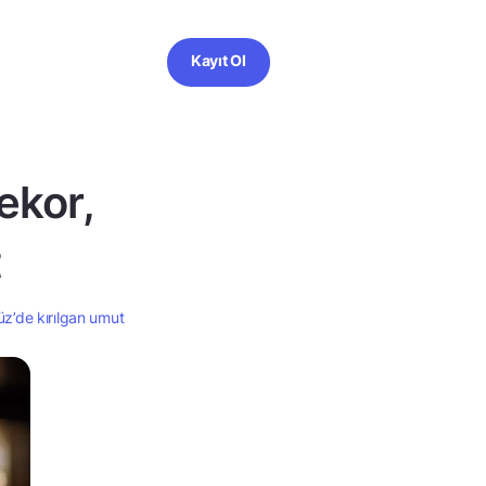
Kayıt Ol
ekor,
t
üz’de kırılgan umut