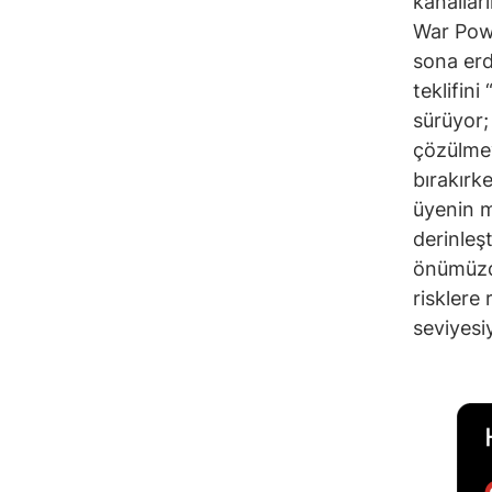
kanallar
War Powe
sona erdi
teklifini
sürüyor;
çözülmey
bırakırk
üyenin mu
derinleş
önümüzd
risklere
seviyesi