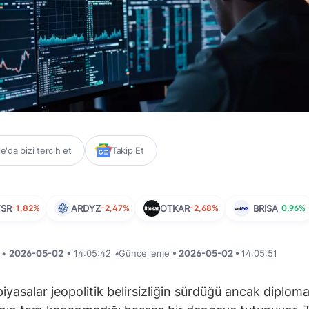
'da bizi tercih et
Takip Et
SR
-1,82%
ARDYZ
-2,47%
OTKAR
-2,68%
BRISA
0,96%
i •
2026-05-02
• 14:05:42
•
Güncelleme
• 2026-05-02 •
14:05:51
piyasalar jeopolitik belirsizliğin sürdüğü ancak diploma