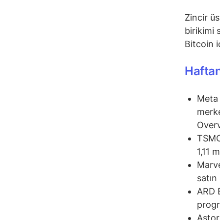
Zincir üs
birikimi
Bitcoin 
Haftan
Meta 
merke
Overvi
TSMC
1,11 
Marve
satın 
ARD B
progr
Astor