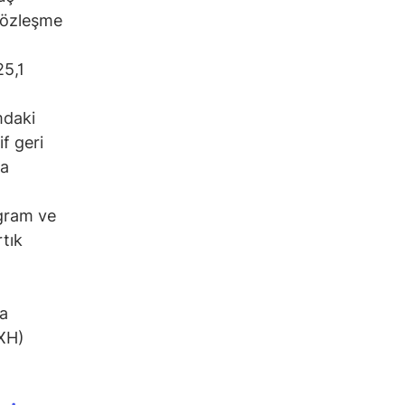
 sözleşme
25,1
mdaki
f geri
ya
agram ve
rtık
na
XXH)