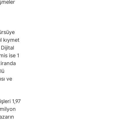
şmeler
ürsüye
ul kıymet
ijital
is ise 1
ziranda
lü
ısı ve
leri 1,97
 milyon
azarın