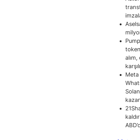
trans
imzal
Asels
milyo
Pump.
token
alım,
karşıl
Meta 
Whats
Solan
kazan
21Sha
kaldı
ABD’d