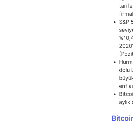
tarif
firma
S&P 5
seviy
%10,4
2020’
(Pozit
Hürmü
dolu 
büyük
enfla
Bitco
aylık 
Bitcoi