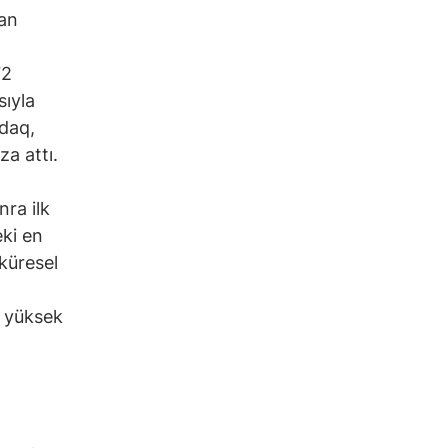
pan
72
sıyla
daq,
a attı.
ra ilk
eki en
 küresel
en yüksek