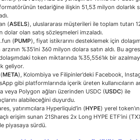
formatörünün tedariğine ilişkin 51,53 milyon dolarlık
adı.
an (
ASELS
), uluslararası müşterileri ile toplam tutarı 1
n dolar olan satış sözleşmeleri imzaladı.
fun (
PUMP
), fiyat istikrarını desteklemek için dolaşı
 arzının %35’ini 360 milyon dolara satın aldı. Bu agresi
 dolaşımdaki token miktarında %35,556’lık bir azalma
ık geliyor.
(
META
), Kolombiya ve Filipinler’deki Facebook, Inst
App gibi platformlarında içerik üreten kullanıcıların a
a veya Polygon ağları üzerinden USDC (
USDC
) ile
çlarını alabileceğini duyurdu.
res, yatırımcılara Hyperliquid’in (
HYPE
) yerel token’ı
raçlı erişim sunan 21Shares 2x Long HYPE ETF’ini (T
e piyasaya sürdü.