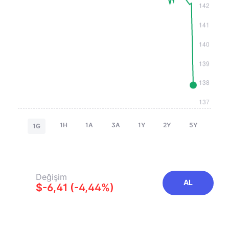
1H
1A
3A
1Y
2Y
5Y
1G
Değişim
AL
$-6,41 (-4,44%)