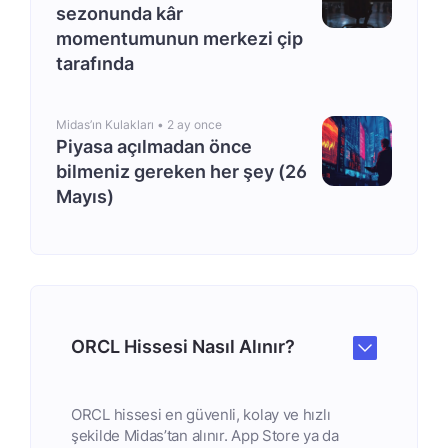
sezonunda kâr
momentumunun merkezi çip
tarafında
Midas’ın Kulakları •
2 ay once
Piyasa açılmadan önce
bilmeniz gereken her şey (26
Mayıs)
ORCL Hissesi Nasıl Alınır?
ORCL hissesi en güvenli, kolay ve hızlı
şekilde Midas’tan alınır. App Store ya da