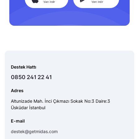
'dan indir
'den indir
Destek Hattı
0850 241 22 41
Adres
Altunizade Mah. İnci Çıkmazı Sokak No:3 Daire:3
Üsküdar İstanbul
E-mail
destek@getmidas.com