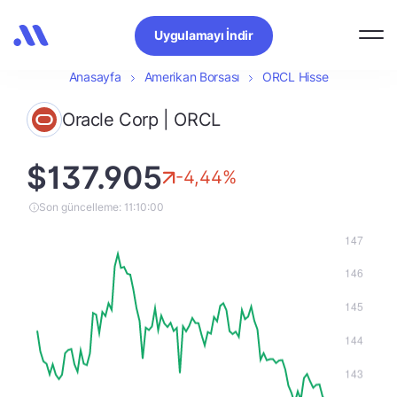
Uygulamayı İndir
Anasayfa
Amerikan Borsası
ORCL Hisse
Oracle Corp | ORCL
$137.905
-4,44%
Son güncelleme: 11:10:00