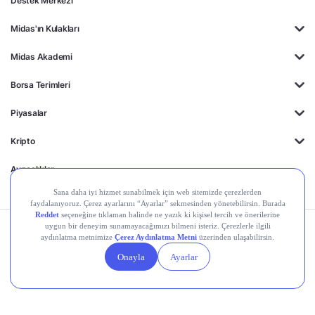
Destek Merkezi
Midas'ın Kulakları
Midas Akademi
Borsa Terimleri
Piyasalar
Kripto
Ayrıcalıklar
Kişisel Verilerin
Gizlilik
Yasal
Çerez
Korunması
Politikası
Duyurular
Ayarları
© 2026 Midas Finansal Teknolojiler A.Ş. Tüm hakları saklıdır.