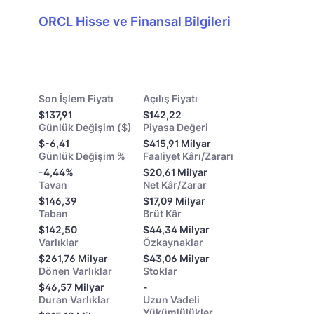
ORCL Hisse ve Finansal Bilgileri
Son İşlem Fiyatı
Açılış Fiyatı
$137,91
$142,22
Günlük Değişim ($)
Piyasa Değeri
$-6,41
$415,91 Milyar
Günlük Değişim %
Faaliyet Kârı/Zararı
-4,44%
$20,61 Milyar
Tavan
Net Kâr/Zarar
$146,39
$17,09 Milyar
Taban
Brüt Kâr
$142,50
$44,34 Milyar
Varlıklar
Özkaynaklar
$261,76 Milyar
$43,06 Milyar
Dönen Varlıklar
Stoklar
$46,57 Milyar
-
Duran Varlıklar
Uzun Vadeli
Yükümlülükler