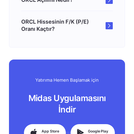
ORCL Hissesinin F/K (P/E)
Oranı Kaçtır?
Yatırıma Hemen Başlamak için
Midas Uygulamasını
İndir
App Store
Google Play