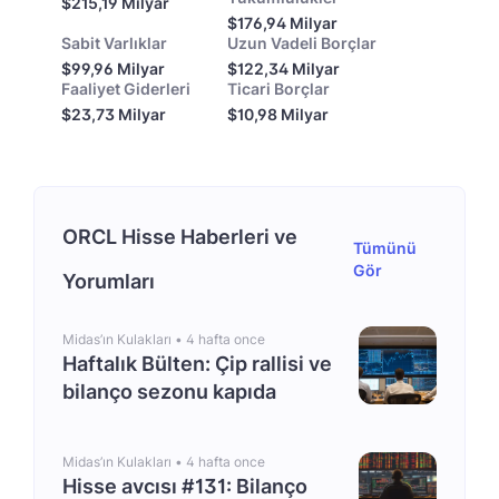
$215,19 Milyar
$176,94 Milyar
Sabit Varlıklar
Uzun Vadeli Borçlar
$99,96 Milyar
$122,34 Milyar
Faaliyet Giderleri
Ticari Borçlar
$23,73 Milyar
$10,98 Milyar
ORCL Hisse Haberleri ve
Tümünü
Gör
Yorumları
Midas’ın Kulakları •
4 hafta once
Haftalık Bülten: Çip rallisi ve
bilanço sezonu kapıda
Midas’ın Kulakları •
4 hafta once
Hisse avcısı #131: Bilanço