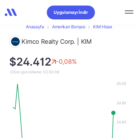
Uygulamayı İndir
Anasayfa
Amerikan Borsası
KIM Hisse
Kimco Realty Corp. | KIM
$24.412
-0,08%
Son güncelleme: 02:30:08