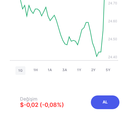
1H
1A
3A
1Y
2Y
5Y
1G
Değişim
AL
$-0,02 (-0,08%)