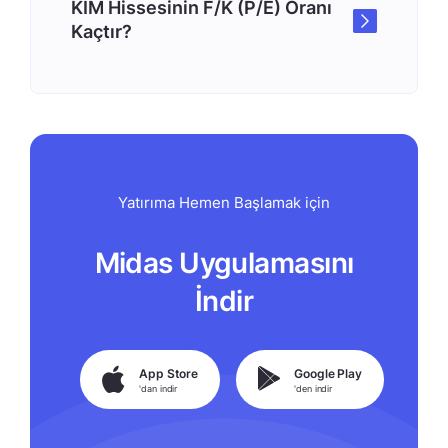
KIM Hissesinin F/K (P/E) Oranı
Kaçtır?
Yatırıma Hemen Başlamak için
Midas Uygulamasını
İndir
App Store
Google Play
'dan indir
'den indir