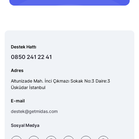
Destek Hattı
0850 241 22 41
Adres
Altunizade Mah. İnci Çıkmazı Sokak No:3 Daire:3
Üsküdar İstanbul
E-mail
destek@getmidas.com
Sosyal Medya