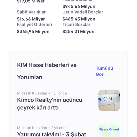
$19,05 Milyar
$945,66 Milyon
Sabit Varlıklar
Uzun Vadeli Borçlar
$16,66 Milyar
$465,43 Milyon
Faaliyet Giderleri
Ticari Borçlar
$365,95 Milyon
$254,31 Milyon
KIM Hisse Haberleri ve
Tümünü
Gör
Yorumları
Midas’ın Kulakları •
1 yıl once
Kimco Realty'nin üçüncü
çeyrek kârı arttı
Midas’ın Kulakları •
2 yıl once
Yatırımcı takvimi - 3 Şubat