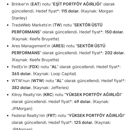
Brinker’ın (
EAT
) notu “
EŞİT PORTFÖY AĞIRLIĞI
” olarak
güncellendi. Hedef fiyat*:
115 dolar.
(Kaynak: Morgan
Stanley)
TradeWeb Markets’ın (
TW
) notu “
SEKTÖR ÜSTÜ
PERFORMANS
” olarak güncellendi. Hedef fiyat*:
150 dolar.
(Kaynak: Keefe Bruyette)
Ares Management’ın (
ARES
) notu “
SEKTÖR ÜSTÜ
PERFORMANS
” olarak güncellendi. Hedef fiyat*:
202 dolar.
(Kaynak: Keefe Bruyette)
FedEx’in (
FDX
) notu “
AL
” olarak güncellendi. Hedef fiyat*:
365 dolar.
(Kaynak: Loop Capital)
WTW’nun (
WTW
) notu “
AL
” olarak güncellendi. Hedef fiyat*:
382 dolar.
(Kaynak: Jefferies)
Kilroy Realty’nin (
KRC
) notu “
YÜKSEK PORTFÖY AĞIRLIĞI
”
olarak güncellendi. Hedef fiyat*:
49 dolar.
(Kaynak:
JPMorgan)
Federal Realty’nin (
FRT
) notu “
YÜKSEK PORTFÖY AĞIRLIĞI
”
olarak güncellendi. Hedef fiyat*:
125 dolar.
(Kaynak:
JPMorgan)