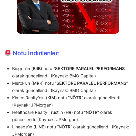
Notu İndirilenler:
Biogen’in (
BIIB
) notu “
SEKTÖRE PARALEL PERFORMANS
”
olarak güncellendi. (Kaynak: BMO Capital)
Merck’ün (
MRK
) notu “
SEKTÖRE PARALEL PERFORMANS
”
olarak güncellendi. (Kaynak: BMO Capital)
Kimco Realty’nin (
KIM
) notu “
NÖTR
” olarak güncellendi.
(Kaynak: JPMorgan)
Healthcare Realty Trust’ın (
HR
) notu “
NÖTR
” olarak
güncellendi. (Kaynak: JPMorgan)
Lineage’ın (
LINE
) notu “
NÖTR
” olarak güncellendi. (Kaynak:
JPMorgan)