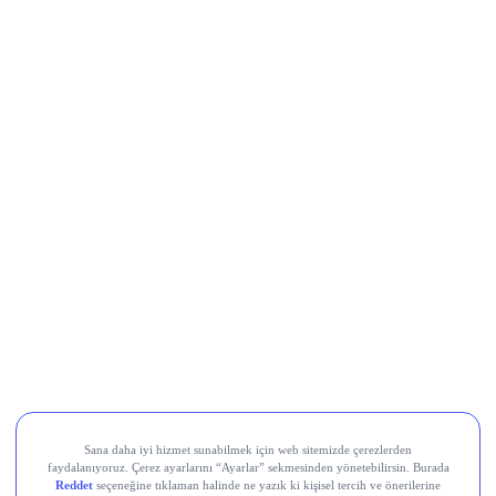
buradan
Yapay zekâ hisselerinde balon endişesi
büyüyor