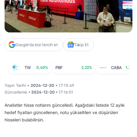
Google'da bizi tercih et
Takip Et
TW
0,40%
PBF
2,22%
CABA
1,27%
Yayın Tarihi •
2024-12-20
• 17:15:49
Güncelleme
• 2024-12-20 •
17:16:01
Analistler hisse notlarını güncelledi. Aşağıdaki listede 12 aylık
hedef fiyatları güncellenen, notu yükseltilen ve düşürülen
hisseleri bulabilirsin.