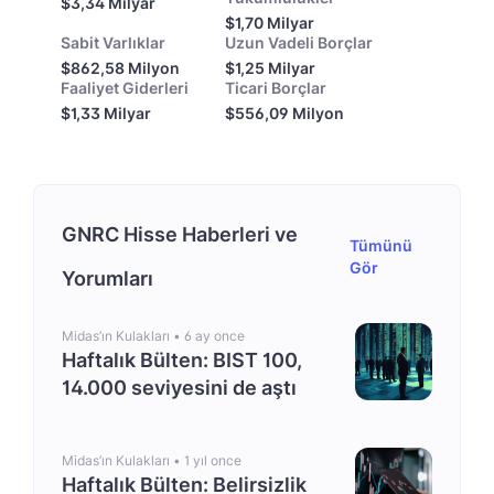
$3,34 Milyar
$1,70 Milyar
Sabit Varlıklar
Uzun Vadeli Borçlar
$862,58 Milyon
$1,25 Milyar
Faaliyet Giderleri
Ticari Borçlar
$1,33 Milyar
$556,09 Milyon
GNRC Hisse Haberleri ve
Tümünü
Gör
Yorumları
Midas’ın Kulakları •
6 ay once
Haftalık Bülten: BIST 100,
14.000 seviyesini de aştı
Midas’ın Kulakları •
1 yıl once
Haftalık Bülten: Belirsizlik