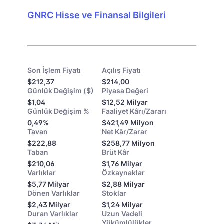
GNRC Hisse ve Finansal Bilgileri
Son İşlem Fiyatı
Açılış Fiyatı
$212,37
$214,00
Günlük Değişim ($)
Piyasa Değeri
$1,04
$12,52 Milyar
Günlük Değişim %
Faaliyet Kârı/Zararı
0,49%
$421,49 Milyon
Tavan
Net Kâr/Zarar
$222,88
$258,77 Milyon
Taban
Brüt Kâr
$210,06
$1,76 Milyar
Varlıklar
Özkaynaklar
$5,77 Milyar
$2,88 Milyar
Dönen Varlıklar
Stoklar
$2,43 Milyar
$1,24 Milyar
Duran Varlıklar
Uzun Vadeli
Yükümlülükler