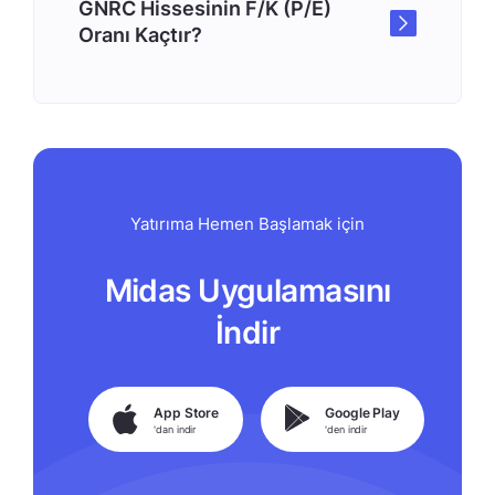
GNRC Hissesinin F/K (P/E)
Oranı Kaçtır?
Yatırıma Hemen Başlamak için
Midas Uygulamasını
İndir
App Store
Google Play
'dan indir
'den indir