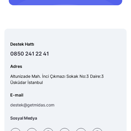
Destek Hattı
0850 241 22 41
Adres
Altunizade Mah. İnci Çıkmazı Sokak No:3 Daire:3
Üsküdar İstanbul
E-mail
destek@getmidas.com
Sosyal Medya