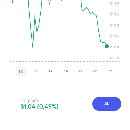
1H
1A
3A
1Y
2Y
5Y
1G
Değişim
AL
$1,04 (0,49%)