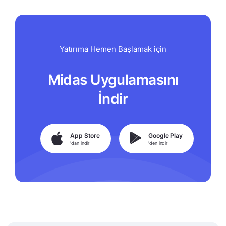
Yatırıma Hemen Başlamak için
Midas Uygulamasını
İndir
App Store
Google Play
'dan indir
'den indir