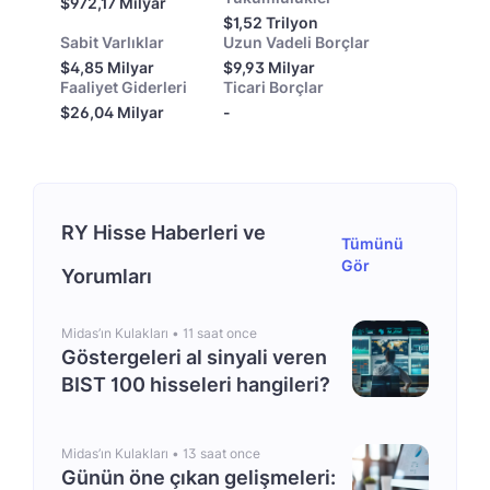
$972,17 Milyar
$1,52 Trilyon
Sabit Varlıklar
Uzun Vadeli Borçlar
$4,85 Milyar
$9,93 Milyar
Faaliyet Giderleri
Ticari Borçlar
$26,04 Milyar
-
RY Hisse Haberleri ve
Tümünü
Gör
Yorumları
Midas’ın Kulakları •
11 saat once
Göstergeleri al sinyali veren
BIST 100 hisseleri hangileri?
Midas’ın Kulakları •
13 saat once
Günün öne çıkan gelişmeleri: