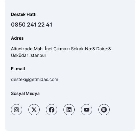
Destek Hattı
0850 241 22 41
Adres
Altunizade Mah. İnci Çıkmazı Sokak No:3 Daire:3
Üsküdar İstanbul
E-mail
destek@getmidas.com
Sosyal Medya