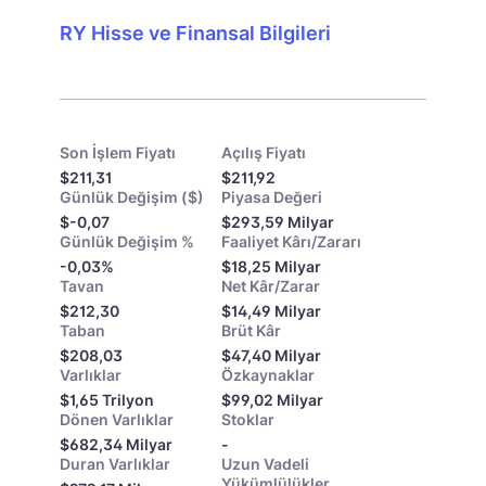
RY Hisse ve Finansal Bilgileri
Son İşlem Fiyatı
Açılış Fiyatı
$211,31
$211,92
Günlük Değişim ($)
Piyasa Değeri
$-0,07
$293,59 Milyar
Günlük Değişim %
Faaliyet Kârı/Zararı
-0,03%
$18,25 Milyar
Tavan
Net Kâr/Zarar
$212,30
$14,49 Milyar
Taban
Brüt Kâr
$208,03
$47,40 Milyar
Varlıklar
Özkaynaklar
$1,65 Trilyon
$99,02 Milyar
Dönen Varlıklar
Stoklar
$682,34 Milyar
-
Duran Varlıklar
Uzun Vadeli
Yükümlülükler