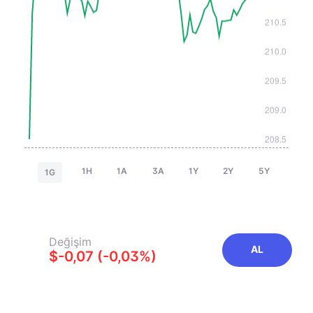
1H
1A
3A
1Y
2Y
5Y
1G
Değişim
AL
$-0,07 (-0,03%)