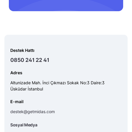
Destek Hattı
0850 241 22 41
Adres
Altunizade Mah. İnci Çıkmazı Sokak No:3 Daire:3
Üsküdar İstanbul
E-mail
destek@getmidas.com
Sosyal Medya