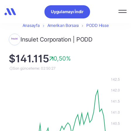
Uygulamayı İndir
Anasayfa
Amerikan Borsası
PODD Hisse
Insulet Corporation | PODD
$141.115
0,50%
Son güncelleme: 02:50:27