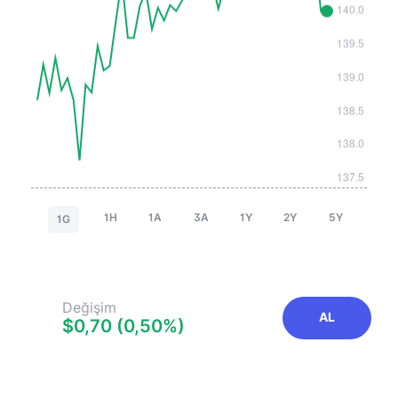
1H
1A
3A
1Y
2Y
5Y
1G
Değişim
AL
$0,70 (0,50%)