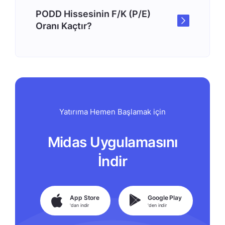
PODD Hissesinin F/K (P/E)
Oranı Kaçtır?
Yatırıma Hemen Başlamak için
Midas Uygulamasını
İndir
App Store
Google Play
'dan indir
'den indir