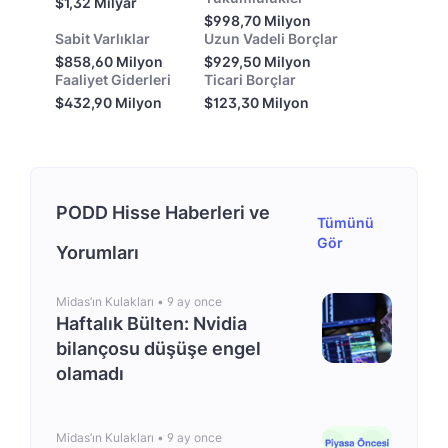
$1,32 Milyar
$998,70 Milyon
Sabit Varlıklar
Uzun Vadeli Borçlar
$858,60 Milyon
$929,50 Milyon
Faaliyet Giderleri
Ticari Borçlar
$432,90 Milyon
$123,30 Milyon
PODD Hisse Haberleri ve
Tümünü
Gör
Yorumları
Midas’ın Kulakları •
9 ay once
Haftalık Bülten: Nvidia
bilançosu düşüşe engel
olamadı
Midas’ın Kulakları •
9 ay once