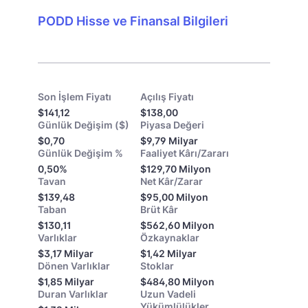
PODD Hisse ve Finansal Bilgileri
Son İşlem Fiyatı
Açılış Fiyatı
$141,12
$138,00
Günlük Değişim ($)
Piyasa Değeri
$0,70
$9,79 Milyar
Günlük Değişim %
Faaliyet Kârı/Zararı
0,50%
$129,70 Milyon
Tavan
Net Kâr/Zarar
$139,48
$95,00 Milyon
Taban
Brüt Kâr
$130,11
$562,60 Milyon
Varlıklar
Özkaynaklar
$3,17 Milyar
$1,42 Milyar
Dönen Varlıklar
Stoklar
$1,85 Milyar
$484,80 Milyon
Duran Varlıklar
Uzun Vadeli
Yükümlülükler