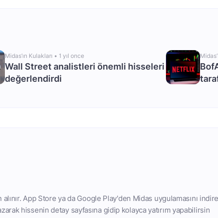
Midas’ın Kulakları •
1 yıl once
Midas’
Wall Street analistleri önemli hisseleri
BofA
değerlendirdi
tara
n alınır. App Store ya da Google Play'den Midas uygulamasını indire
arak hissenin detay sayfasına gidip kolayca yatırım yapabilirsin