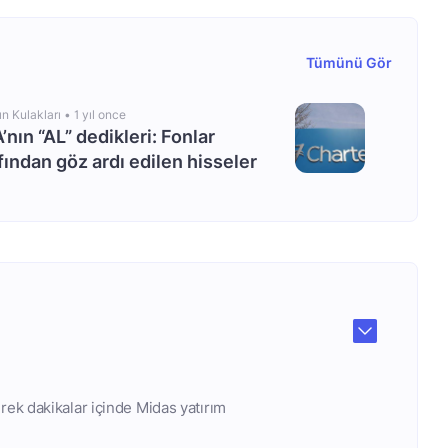
Tümünü Gör
ın Kulakları •
1 yıl once
’nın “AL” dedikleri: Fonlar
fından göz ardı edilen hisseler
rek dakikalar içinde Midas yatırım