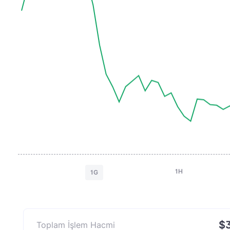
1H
1G
$3
Toplam İşlem Hacmi