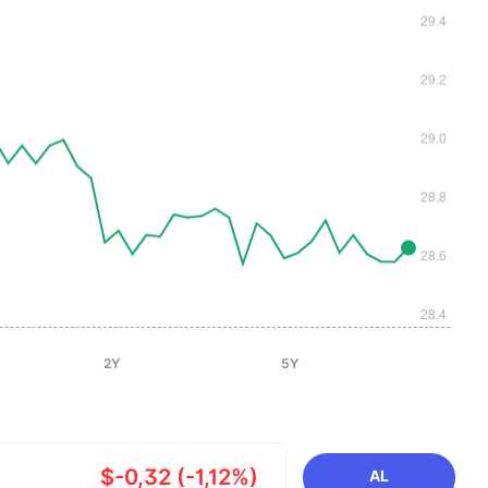
2Y
5Y
$-0,32 (-1,12%)
AL