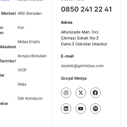
0850 241 22 41
 Merkezi
ABD Borsaları
Adres
ın
Fon
Altunizade Mah. İnci
arı
Çıkmazı Sokak No:3
Midas Kripto
Daire:3 Üsküdar İstanbul
 Akademi
Avrupa Borsaları
E-mail
Terimleri
destek@getmidas.com
VİOP
lar
Sosyal Medya
Atlas
Sıfır Komisyon
ıklar
Kredili Yatırım
Ücretler