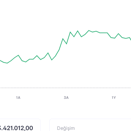
1A
3A
1Y
.421.012,00
Değişim