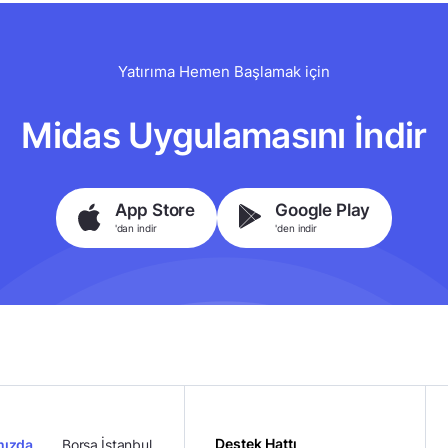
Yatırıma Hemen Başlamak için
Midas Uygulamasını İndir
App Store
Google Play
'dan indir
'den indir
Destek Hattı
mızda
Borsa İstanbul