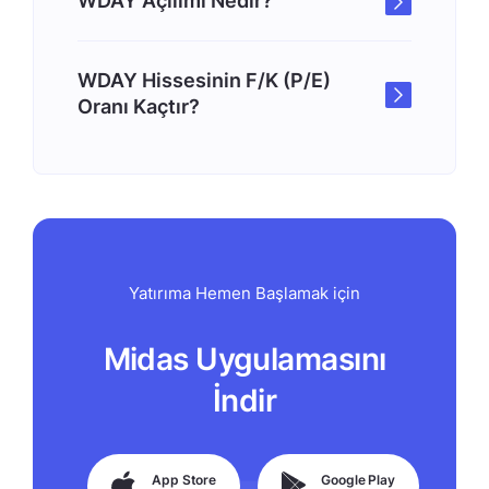
WDAY Açılımı Nedir?
WDAY Hissesinin F/K (P/E)
Oranı Kaçtır?
Yatırıma Hemen Başlamak için
Midas Uygulamasını
İndir
App Store
Google Play