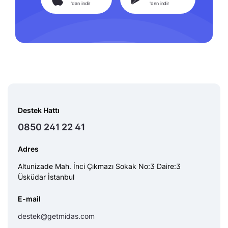
'dan indir
'den indir
Destek Hattı
0850 241 22 41
Adres
Altunizade Mah. İnci Çıkmazı Sokak No:3 Daire:3
Üsküdar İstanbul
E-mail
destek@getmidas.com