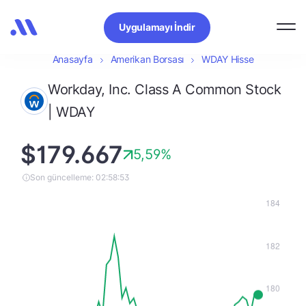
Uygulamayı İndir
Anasayfa
Amerikan Borsası
WDAY Hisse
Workday, Inc. Class A Common Stock
| WDAY
$179.667
5,59%
Son güncelleme: 02:58:53