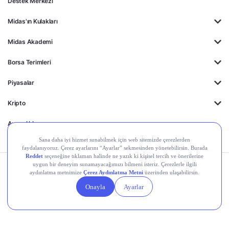
Destek Merkezi
Midas'ın Kulakları
Midas Akademi
Borsa Terimleri
Piyasalar
Kripto
Ayrıcalıklar
Kişisel Verilerin
Gizlilik
Yasal
Çerez
Korunması
Politikası
Duyurular
Ayarları
© 2026 Midas Finansal Teknolojiler A.Ş. Tüm hakları saklıdır.