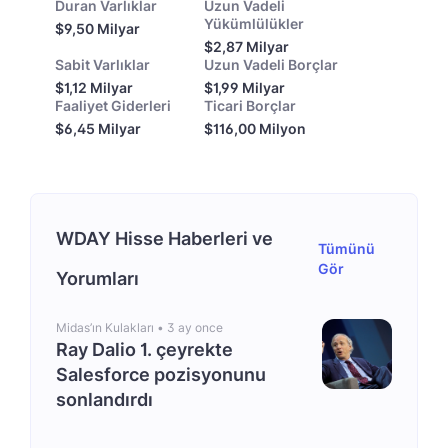
Duran Varlıklar
Uzun Vadeli
Yükümlülükler
$9,50 Milyar
$2,87 Milyar
Sabit Varlıklar
Uzun Vadeli Borçlar
$1,12 Milyar
$1,99 Milyar
Faaliyet Giderleri
Ticari Borçlar
$6,45 Milyar
$116,00 Milyon
WDAY Hisse Haberleri ve
Tümünü
Gör
Yorumları
Midas’ın Kulakları •
3 ay once
Ray Dalio 1. çeyrekte
Salesforce pozisyonunu
sonlandırdı