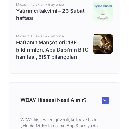
Midas’ın Kulakları •
6 ay once
Yatırımcı takvimi – 23 Şubat
haftası
Midas’ın Kulakları •
6 ay once
Haftanın Manşetleri: 13F
bildirimleri, Abu Dabi’nin BTC
hamlesi, BIST bilançoları
WDAY Hissesi Nasıl Alınır?
WDAY hissesi en güvenli, kolay ve hızlı
şekilde Midas’tan alınır. App Store ya da