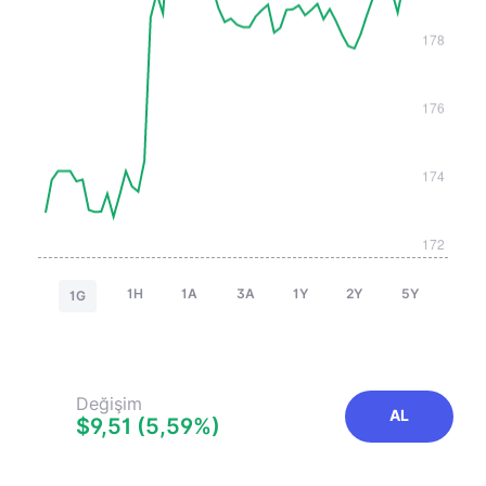
1H
1A
3A
1Y
2Y
5Y
1G
Değişim
AL
$9,51 (5,59%)