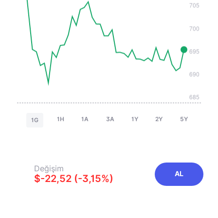
1H
1A
3A
1Y
2Y
5Y
1G
Değişim
AL
$-22,52 (-3,15%)