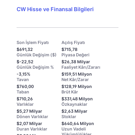
CW Hisse ve Finansal Bilgileri
Son İşlem Fiyatı
Açılış Fiyatı
$691,32
$715,78
Günlük Değişim ($)
Piyasa Değeri
$-22,52
$26,38 Milyar
Günlük Değişim %
Faaliyet Kârı/Zararı
-3,15%
$159,51 Milyon
Tavan
Net Kâr/Zarar
$760,00
$128,19 Milyon
Taban
Brüt Kâr
$710,26
$331,48 Milyon
Varlıklar
Özkaynaklar
$5,27 Milyar
$2,63 Milyar
Dönen Varlıklar
Stoklar
$2,07 Milyar
$640,64 Milyon
Duran Varlıklar
Uzun Vadeli
Yükümlülükler