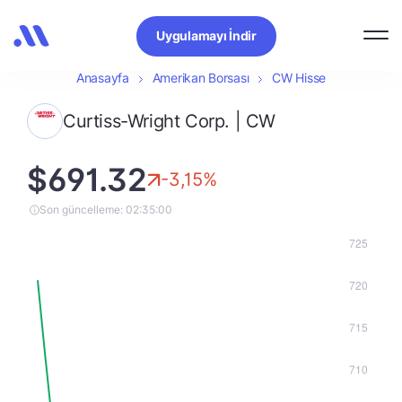
Uygulamayı İndir
Anasayfa
Amerikan Borsası
CW Hisse
Curtiss-Wright Corp. | CW
$691.32
-3,15%
Son güncelleme: 02:35:00