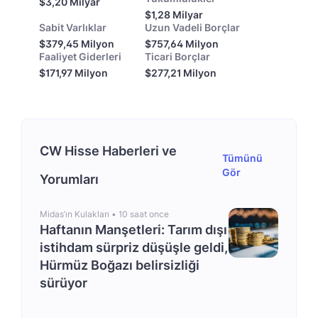
$3,20 Milyar
$1,28 Milyar
Sabit Varlıklar
Uzun Vadeli Borçlar
$379,45 Milyon
$757,64 Milyon
Faaliyet Giderleri
Ticari Borçlar
$171,97 Milyon
$277,21 Milyon
CW Hisse Haberleri ve
Tümünü
Gör
Yorumları
Midas’ın Kulakları •
10 saat once
Haftanın Manşetleri: Tarım dışı
istihdam sürpriz düşüşle geldi,
Hürmüz Boğazı belirsizliği
sürüyor