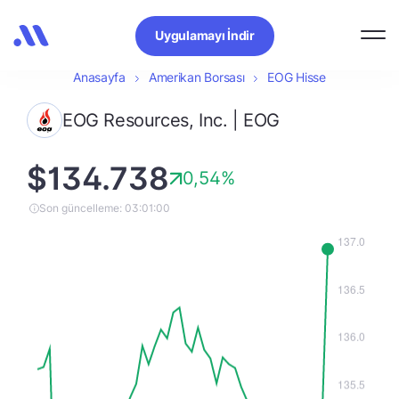
Uygulamayı İndir
Anasayfa
Amerikan Borsası
EOG Hisse
EOG Resources, Inc. | EOG
$134.738
0,54%
Son güncelleme: 03:01:00