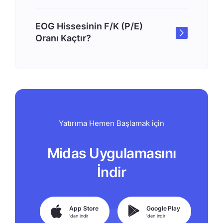
EOG Hissesinin F/K (P/E)
Oranı Kaçtır?
Yatırıma Hemen Başlamak için
Midas Uygulamasını
İndir
App Store
Google Play
'dan indir
'den indir