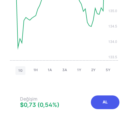
1H
1A
3A
1Y
2Y
5Y
1G
Değişim
AL
$0,73 (0,54%)