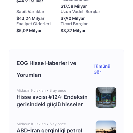
$44,91 Milyar
$17,58 Milyar
Sabit Varlıklar
Uzun Vadeli Borçlar
$43,24 Milyar
$7,90 Milyar
Faaliyet Giderleri
Ticari Borçlar
$5,09 Milyar
$3,37 Milyar
EOG Hisse Haberleri ve
Tümünü
Gör
Yorumları
Midas’ın Kulakları •
3 ay once
Hisse avcısı #124: Endeksin
gerisindeki güçlü hisseler
Midas’ın Kulakları •
5 ay once
ABD-İran gerginliği petrol