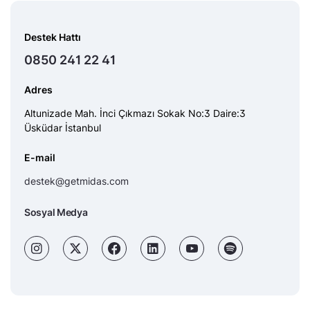
Destek Hattı
0850 241 22 41
Adres
Altunizade Mah. İnci Çıkmazı Sokak No:3 Daire:3
Üsküdar İstanbul
E-mail
destek@getmidas.com
Sosyal Medya