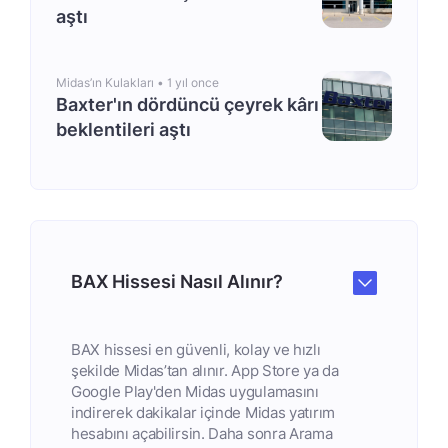
aştı
Midas’ın Kulakları •
1 yıl once
Baxter'ın dördüncü çeyrek kârı
beklentileri aştı
BAX Hissesi Nasıl Alınır?
BAX hissesi en güvenli, kolay ve hızlı
şekilde Midas’tan alınır. App Store ya da
Google Play'den Midas uygulamasını
indirerek dakikalar içinde Midas yatırım
hesabını açabilirsin. Daha sonra Arama