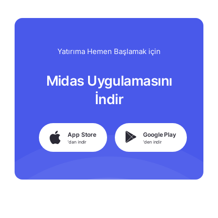
Yatırıma Hemen Başlamak için
Midas Uygulamasını
İndir
App Store
Google Play
'dan indir
'den indir