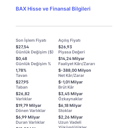
BAX Hisse ve Finansal Bilgileri
Son İşlem Fiyatı
Açılış Fiyatı
$27,54
$26,93
Günlük Değişim ($)
Piyasa Değeri
$0,48
$14,24 Milyar
Günlük Değişim %
Faaliyet Kârı/Zararı
1,78%
$-388,00 Milyon
Tavan
Net Kâr/Zarar
$27,95
$-1,01 Milyar
Taban
Brüt Kâr
$26,82
$3,45 Milyar
Varlıklar
Özkaynaklar
$19,79 Milyar
$6,18 Milyar
Dönen Varlıklar
Stoklar
$6,99 Milyar
$2,26 Milyar
Duran Varlıklar
Uzun Vadeli
Yükümlülükler