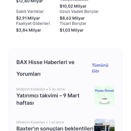
$12,80 Milyar
$10,02 Milyar
Sabit Varlıklar
Uzun Vadeli Borçlar
$2,91 Milyar
$8,62 Milyar
Faaliyet Giderleri
Ticari Borçlar
$3,84 Milyar
$1,03 Milyar
BAX Hisse Haberleri ve
Tümünü
Gör
Yorumları
Midas’ın Kulakları •
5 ay once
Yatırımcı takvimi – 9 Mart
haftası
Midas’ın Kulakları •
1 yıl once
Baxter'ın sonuçları beklentileri