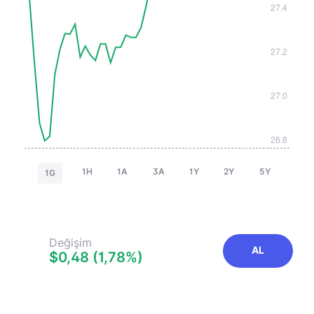
1H
1A
3A
1Y
2Y
5Y
1G
Değişim
AL
$0,48 (1,78%)