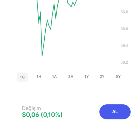
1H
1A
3A
1Y
2Y
5Y
1G
Değişim
AL
$0,06 (0,10%)