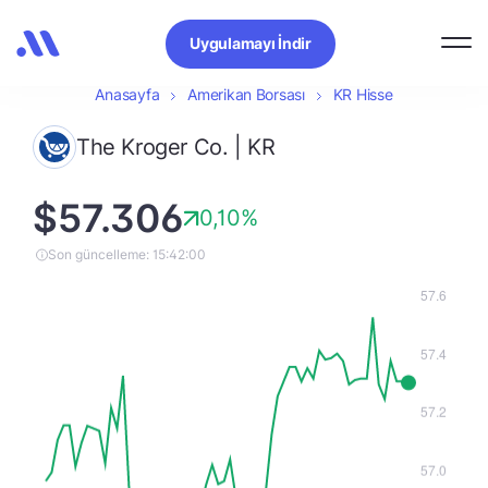
Uygulamayı İndir
Anasayfa
Amerikan Borsası
KR Hisse
The Kroger Co. | KR
$57.306
0,10%
Son güncelleme: 15:42:00