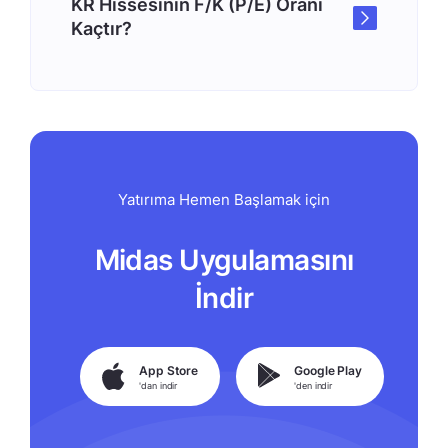
KR Hissesinin F/K (P/E) Oranı
Kaçtır?
Yatırıma Hemen Başlamak için
Midas Uygulamasını
İndir
App Store
Google Play
'dan indir
'den indir