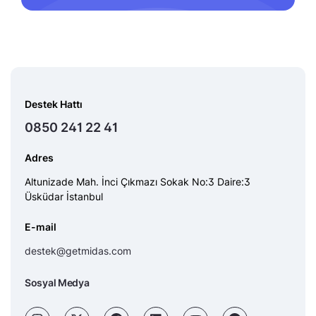
Destek Hattı
0850 241 22 41
Adres
Altunizade Mah. İnci Çıkmazı Sokak No:3 Daire:3
Üsküdar İstanbul
E-mail
destek@getmidas.com
Sosyal Medya