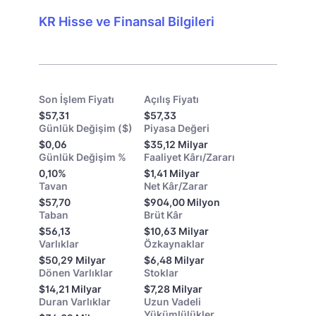
KR Hisse ve Finansal Bilgileri
Son İşlem Fiyatı
Açılış Fiyatı
$57,31
$57,33
Günlük Değişim ($)
Piyasa Değeri
$0,06
$35,12 Milyar
Günlük Değişim %
Faaliyet Kârı/Zararı
0,10%
$1,41 Milyar
Tavan
Net Kâr/Zarar
$57,70
$904,00 Milyon
Taban
Brüt Kâr
$56,13
$10,63 Milyar
Varlıklar
Özkaynaklar
$50,29 Milyar
$6,48 Milyar
Dönen Varlıklar
Stoklar
$14,21 Milyar
$7,28 Milyar
Duran Varlıklar
Uzun Vadeli
Yükümlülükler