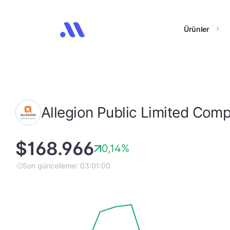
Ürünler
Allegion Public Limited Com
$168.966
0,14%
Son güncelleme: 03:01:00