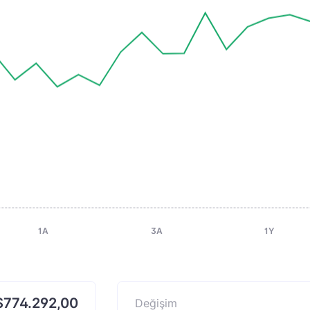
1A
3A
1Y
$774.292,00
Değişim