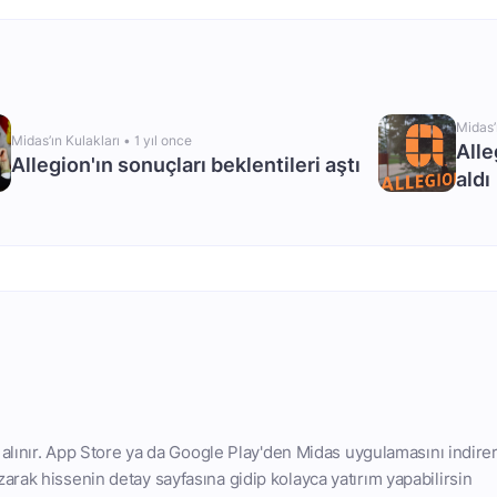
Midas’
Midas’ın Kulakları •
1 yıl once
Alle
Allegion'ın sonuçları beklentileri aştı
aldı
n alınır. App Store ya da Google Play'den Midas uygulamasını indire
arak hissenin detay sayfasına gidip kolayca yatırım yapabilirsin