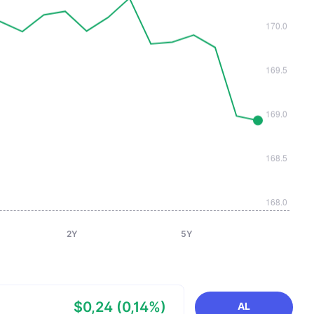
2Y
5Y
$0,24 (0,14%)
AL