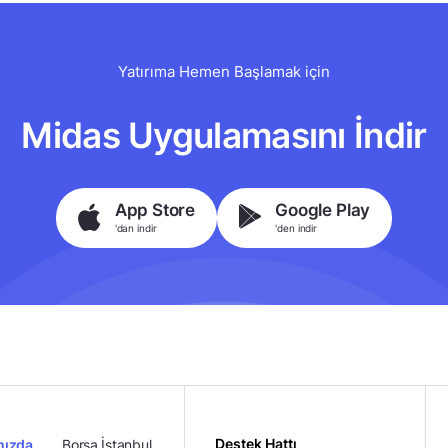
Yatırıma Hemen Başlamak için
Midas Uygulamasını İndir
App Store
Google Play
'dan indir
'den indir
Destek Hattı
mızda
Borsa İstanbul