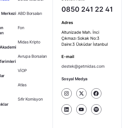
0850 241 22 41
 Merkezi
ABD Borsaları
Adres
ın
Fon
Altunizade Mah. İnci
arı
Çıkmazı Sokak No:3
Midas Kripto
Daire:3 Üsküdar İstanbul
 Akademi
Avrupa Borsaları
E-mail
Terimleri
destek@getmidas.com
VİOP
lar
Sosyal Medya
Atlas
Sıfır Komisyon
ıklar
Kredili Yatırım
Ücretler