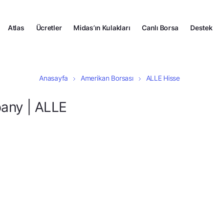
Atlas
Ücretler
Midas’ın Kulakları
Canlı Borsa
Destek
Anasayfa
Amerikan Borsası
ALLE Hisse
pany | ALLE