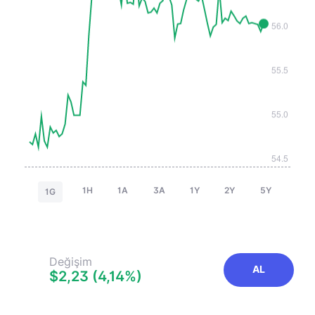
1H
1A
3A
1Y
2Y
5Y
1G
Değişim
AL
$2,23 (4,14%)