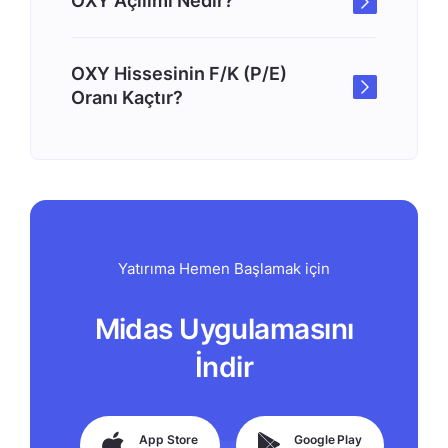
OXY Açılımı Nedir?
OXY Hissesinin F/K (P/E)
Oranı Kaçtır?
Yatırıma Hemen Başlamak için
Midas Uygulamasını
İndir
App Store
Google Play