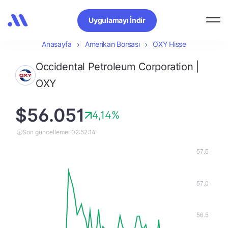
Uygulamayı İndir
Anasayfa
Amerikan Borsası
OXY Hisse
Occidental Petroleum Corporation |
OXY
$56.051
4,14%
Son güncelleme: 02:52:14