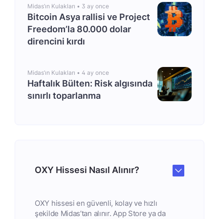
Midas’ın Kulakları •
3 ay once
Bitcoin Asya rallisi ve Project
Freedom’la 80.000 dolar
direncini kırdı
Midas’ın Kulakları •
4 ay once
Haftalık Bülten: Risk algısında
sınırlı toparlanma
OXY Hissesi Nasıl Alınır?
OXY hissesi en güvenli, kolay ve hızlı
şekilde Midas’tan alınır. App Store ya da