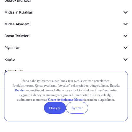
Destek Merkezi
Midas'ın Kulakları
Midas Akademi
Borsa Terimleri
Piyasalar
Kripto
Ayrıcalıklar
Kişisel Verilerin
Gizlilik
Yasal
Çerez
Korunması
Politikası
Duyurular
Ayarları
© 2026 Midas Finansal Teknolojiler A.Ş. Tüm hakları saklıdır.