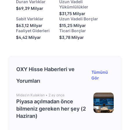
Duran Varlıklar
Uzun Vadeli
Yükümlülükler
$69,39 Milyar
$31,75 Milyar
Sabit Varlıklar
Uzun Vadeli Borçlar
$63,12 Milyar
$15,25 Milyar
Faaliyet Giderleri
Ticari Borçlar
$4,42 Milyar
$3,78 Milyar
OXY Hisse Haberleri ve
Tümünü
Gör
Yorumları
Midas’ın Kulakları •
2 ay once
Piyasa açılmadan önce
bilmeniz gereken her şey (2
Haziran)