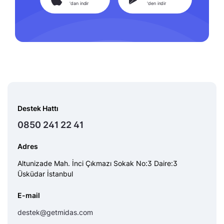
'dan indir
'den indir
Destek Hattı
0850 241 22 41
Adres
Altunizade Mah. İnci Çıkmazı Sokak No:3 Daire:3
Üsküdar İstanbul
E-mail
destek@getmidas.com