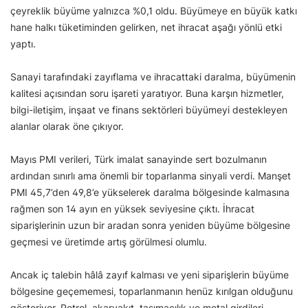
çeyreklik büyüme yalnızca %0,1 oldu. Büyümeye en büyük katkı
hane halkı tüketiminden gelirken, net ihracat aşağı yönlü etki
yaptı.
Sanayi tarafındaki zayıflama ve ihracattaki daralma, büyümenin
kalitesi açısından soru işareti yaratıyor. Buna karşın hizmetler,
bilgi-iletişim, inşaat ve finans sektörleri büyümeyi destekleyen
alanlar olarak öne çıkıyor.
Mayıs PMI verileri, Türk imalat sanayinde sert bozulmanın
ardından sınırlı ama önemli bir toparlanma sinyali verdi. Manşet
PMI 45,7’den 49,8’e yükselerek daralma bölgesinde kalmasına
rağmen son 14 ayın en yüksek seviyesine çıktı. İhracat
siparişlerinin uzun bir aradan sonra yeniden büyüme bölgesine
geçmesi ve üretimde artış görülmesi olumlu.
Ancak iç talebin hâlâ zayıf kalması ve yeni siparişlerin büyüme
bölgesine geçememesi, toparlanmanın henüz kırılgan olduğunu
gösteriyor. Petrol, akaryakıt, taşımacılık ve metal girdileri