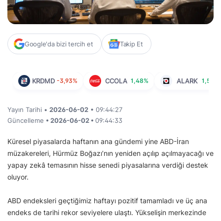
Google'da bizi tercih et
Takip Et
KRDMD
-3,93%
CCOLA
1,48%
ALARK
1,50%
Yayın Tarihi •
2026-06-02
• 09:44:27
Güncelleme
• 2026-06-02 •
09:44:33
Küresel piyasalarda haftanın ana gündemi yine ABD-İran
müzakereleri, Hürmüz Boğazı’nın yeniden açılıp açılmayacağı ve
yapay zekâ temasının hisse senedi piyasalarına verdiği destek
oluyor.
ABD endeksleri geçtiğimiz haftayı pozitif tamamladı ve üç ana
endeks de tarihi rekor seviyelere ulaştı. Yükselişin merkezinde