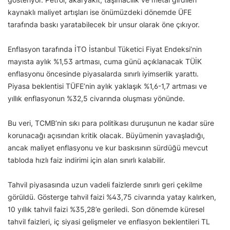
kaynaklı maliyet artışları ise önümüzdeki dönemde ÜFE
tarafında baskı yaratabilecek bir unsur olarak öne çıkıyor.
Enflasyon tarafında İTO İstanbul Tüketici Fiyat Endeksi’nin
mayısta aylık %1,53 artması, cuma günü açıklanacak TÜİK
enflasyonu öncesinde piyasalarda sınırlı iyimserlik yarattı.
Piyasa beklentisi TÜFE’nin aylık yaklaşık %1,6-1,7 artması ve
yıllık enflasyonun %32,5 civarında oluşması yönünde.
Bu veri, TCMB’nin sıkı para politikası duruşunun ne kadar süre
korunacağı açısından kritik olacak. Büyümenin yavaşladığı,
ancak maliyet enflasyonu ve kur baskısının sürdüğü mevcut
tabloda hızlı faiz indirimi için alan sınırlı kalabilir.
Tahvil piyasasında uzun vadeli faizlerde sınırlı geri çekilme
görüldü. Gösterge tahvil faizi %43,75 civarında yatay kalırken,
10 yıllık tahvil faizi %35,28’e geriledi. Son dönemde küresel
tahvil faizleri, iç siyasi gelişmeler ve enflasyon beklentileri TL