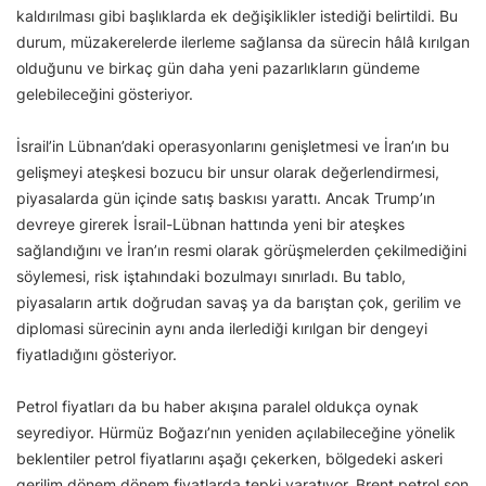
kaldırılması gibi başlıklarda ek değişiklikler istediği belirtildi. Bu
durum, müzakerelerde ilerleme sağlansa da sürecin hâlâ kırılgan
olduğunu ve birkaç gün daha yeni pazarlıkların gündeme
gelebileceğini gösteriyor.
İsrail’in Lübnan’daki operasyonlarını genişletmesi ve İran’ın bu
gelişmeyi ateşkesi bozucu bir unsur olarak değerlendirmesi,
piyasalarda gün içinde satış baskısı yarattı. Ancak Trump’ın
devreye girerek İsrail-Lübnan hattında yeni bir ateşkes
sağlandığını ve İran’ın resmi olarak görüşmelerden çekilmediğini
söylemesi, risk iştahındaki bozulmayı sınırladı. Bu tablo,
piyasaların artık doğrudan savaş ya da barıştan çok, gerilim ve
diplomasi sürecinin aynı anda ilerlediği kırılgan bir dengeyi
fiyatladığını gösteriyor.
Petrol fiyatları da bu haber akışına paralel oldukça oynak
seyrediyor. Hürmüz Boğazı’nın yeniden açılabileceğine yönelik
beklentiler petrol fiyatlarını aşağı çekerken, bölgedeki askeri
gerilim dönem dönem fiyatlarda tepki yaratıyor. Brent petrol son