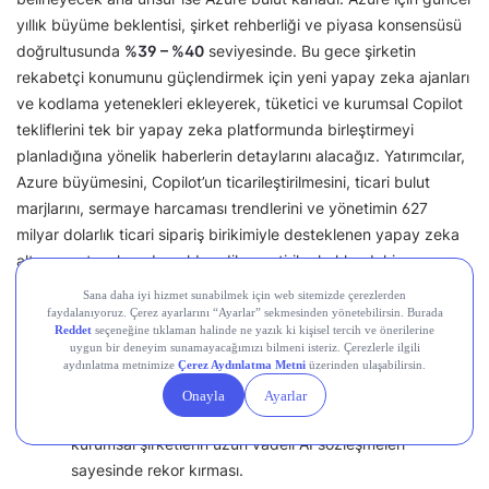
yıllık büyüme beklentisi, şirket rehberliği ve piyasa konsensüsü
doğrultusunda
%39 – %40
seviyesinde. Bu gece şirketin
rekabetçi konumunu güçlendirmek için yeni yapay zeka ajanları
ve kodlama yetenekleri ekleyerek, tüketici ve kurumsal Copilot
tekliflerini tek bir yapay zeka platformunda birleştirmeyi
planladığına yönelik haberlerin detaylarını alacağız. Yatırımcılar,
Azure büyümesini, Copilot’un ticarileştirilmesini, ticari bulut
marjlarını, sermaye harcaması trendlerini ve yönetimin 627
milyar dolarlık ticari sipariş birikimiyle desteklenen yapay zeka
altyapı yatırımlarından elde edilen getiriler hakkındaki
yorumlarını yakından takip edecekler.
Boğa Senaryosu:
Azure büyümesinin
%40’ın üzerine
çıkması ve
sunucu/veri merkezi kapasite kısıtlarının aşıldığı mesajı.
Ticari Gelecek Gelir Taahhütlerinin (RPO / Backlog)
kurumsal şirketlerin uzun vadeli AI sözleşmeleri
sayesinde rekor kırması.