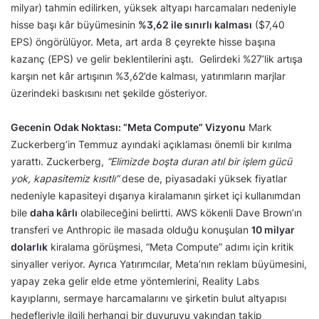
milyar) tahmin edilirken, yüksek altyapı harcamaları nedeniyle
hisse başı kâr büyümesinin
%3,62 ile sınırlı kalması
($7,40
EPS) öngörülüyor. Meta, art arda 8 çeyrekte hisse başına
kazanç (EPS) ve gelir beklentilerini aştı. Gelirdeki %27’lik artışa
karşın net kâr artışının %3,62’de kalması, yatırımların marjlar
üzerindeki baskısını net şekilde gösteriyor.
Gecenin Odak Noktası: “Meta Compute” Vizyonu
Mark
Zuckerberg’in Temmuz ayındaki açıklaması önemli bir kırılma
yarattı. Zuckerberg,
“Elimizde boşta duran atıl bir işlem gücü
yok, kapasitemiz kısıtlı”
dese de, piyasadaki yüksek fiyatlar
nedeniyle kapasiteyi dışarıya kiralamanın şirket içi kullanımdan
bile
daha kârlı
olabileceğini belirtti. AWS kökenli Dave Brown’ın
transferi ve Anthropic ile masada olduğu konuşulan
10 milyar
dolarlık
kiralama görüşmesi, “Meta Compute” adımı için kritik
sinyaller veriyor. Ayrıca Yatırımcılar, Meta’nın reklam büyümesini,
yapay zeka gelir elde etme yöntemlerini, Reality Labs
kayıplarını, sermaye harcamalarını ve şirketin bulut altyapısı
hedefleriyle ilgili herhangi bir duyuruyu yakından takip