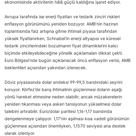
ekonomisinde aktivitenin hâlâ güçlü kaldığına işaret ediyor.
Avrupa tarafında ise enerji fiyatları ve tedarik zinciri riskleri
enflasyon görünümünü yeniden bozuyor. AMB’nin haziran
toplantısında faiz artışına gitme ihtimali piyasa tarafından
yüksek fiyatlanırken, Schnabel’in enerji altyapısı ve küresel
tedarik zincirlerindeki bozulmanın fiyat dinamiklerini kalıcı
biçimde etkileyebileceğine yönelik açıklamaları dikkat çekti.
Euro Bölgesi’nde bugün açıklanacak öncü enflasyon verisi, AMB
beklentileri açısından yakından izlenecek.
Döviz piyasasında dolar endeksi 99-99,5 bandındaki seyrini
koruyor. Körfez’de barış ihtimalinin güçlenmesi doların aşağı
yönlü hareket etmesine neden olabilir; ancak müzakerelerin
yeniden tıkanması veya askeri tansiyonun yükselmesi dolar
talebini artırabilir. Euro/dolar paritesi 1,16-1,17 bandında
dengelenmeye çalışıyor. 1,17’nin aşılması kısa vadeli görünümün
güçlenmesi açısından önemliyken, 1,1570 seviyesi ana destek
olarak izleniyor.