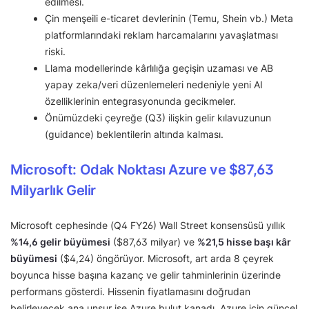
edilmesi.
Çin menşeili e-ticaret devlerinin (Temu, Shein vb.) Meta
platformlarındaki reklam harcamalarını yavaşlatması
riski.
Llama modellerinde kârlılığa geçişin uzaması ve AB
yapay zeka/veri düzenlemeleri nedeniyle yeni AI
özelliklerinin entegrasyonunda gecikmeler.
Önümüzdeki çeyreğe (Q3) ilişkin gelir kılavuzunun
(guidance) beklentilerin altında kalması.
Microsoft: Odak Noktası Azure ve $87,63
Milyarlık Gelir
Microsoft cephesinde (Q4 FY26) Wall Street konsensüsü yıllık
%14,6 gelir büyümesi
($87,63 milyar) ve
%21,5 hisse başı kâr
büyümesi
($4,24) öngörüyor. Microsoft, art arda 8 çeyrek
boyunca hisse başına kazanç ve gelir tahminlerinin üzerinde
performans gösterdi. Hissenin fiyatlamasını doğrudan
belirleyecek ana unsur ise Azure bulut kanadı. Azure için güncel