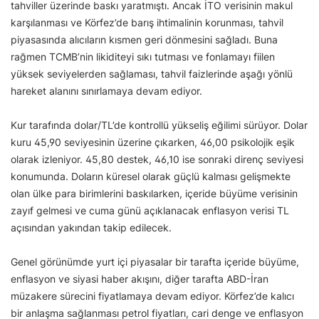
tahviller üzerinde baskı yaratmıştı. Ancak İTO verisinin makul
karşılanması ve Körfez’de barış ihtimalinin korunması, tahvil
piyasasında alıcıların kısmen geri dönmesini sağladı. Buna
rağmen TCMB’nin likiditeyi sıkı tutması ve fonlamayı fiilen
yüksek seviyelerden sağlaması, tahvil faizlerinde aşağı yönlü
hareket alanını sınırlamaya devam ediyor.
Kur tarafında dolar/TL’de kontrollü yükseliş eğilimi sürüyor. Dolar
kuru 45,90 seviyesinin üzerine çıkarken, 46,00 psikolojik eşik
olarak izleniyor. 45,80 destek, 46,10 ise sonraki direnç seviyesi
konumunda. Doların küresel olarak güçlü kalması gelişmekte
olan ülke para birimlerini baskılarken, içeride büyüme verisinin
zayıf gelmesi ve cuma günü açıklanacak enflasyon verisi TL
açısından yakından takip edilecek.
Genel görünümde yurt içi piyasalar bir tarafta içeride büyüme,
enflasyon ve siyasi haber akışını, diğer tarafta ABD-İran
müzakere sürecini fiyatlamaya devam ediyor. Körfez’de kalıcı
bir anlaşma sağlanması petrol fiyatları, cari denge ve enflasyon