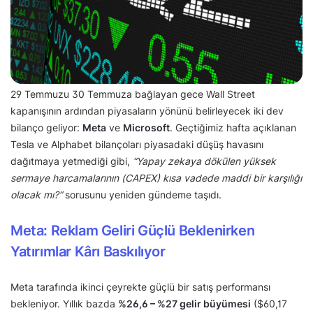
29 Temmuzu 30 Temmuza bağlayan gece Wall Street
kapanışının ardından piyasaların yönünü belirleyecek iki dev
bilanço geliyor:
Meta
ve
Microsoft
. Geçtiğimiz hafta açıklanan
Tesla ve Alphabet bilançoları piyasadaki düşüş havasını
dağıtmaya yetmediği gibi,
“Yapay zekaya dökülen yüksek
sermaye harcamalarının (CAPEX) kısa vadede maddi bir karşılığı
olacak mı?”
sorusunu yeniden gündeme taşıdı.
Meta: Reklam Geliri Güçlü Beklenirken
Yatırımlar Kârı Baskılıyor
Meta tarafında ikinci çeyrekte güçlü bir satış performansı
bekleniyor. Yıllık bazda
%26,6 – %27 gelir büyümesi
($60,17