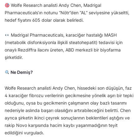
Wolfe Research analisti Andy Chen, Madrigal
Pharmaceuticals’ın notunu “Nötr”den “AL” seviyesine yükseltti,
hedef fiyatını 605 dolar olarak belirledi.
Madrigal Pharmaceuticals, karaciğer hastalığı MASH
(metabolik disfonksiyonla ilişkili steatohepatit) tedavisi için
onaylı Rezdiffra ilacını üreten, ABD merkezli bir biyofarma
şirketidir.
Ne Demiş?
Wolfe Research analisti Andy Chen, hissedeki son düşüşün, faz
4 karaciğer fibrozu verilerinin gecikmesine yönelik aşırı bir tepki
olduğunu, oysa bu gecikmenin çalışmanın olay bazlı tasarımı
nedeniyle aslında başarı olasılığını artırabileceğini belirtti. Chen
ayrıca şirketin ikinci çeyrek sonuçlarının beklentileri aştığını ve
rakip Novo karşısında hacim kaybı yaşanmadığının teyit
edildiğini vurguladı.