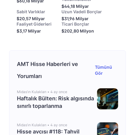
$60,18 Milyar
$44,18 Milyar
Sabit Varlıklar
Uzun Vadeli Borçlar
$20,57 Milyar
$31,96 Milyar
Faaliyet Giderleri
Ticari Borçlar
$3,17 Milyar
$202,80 Milyon
AMT Hisse Haberleri ve
Tümünü
Gör
Yorumları
Midas’ın Kulakları •
4 ay once
Haftalık Bülten: Risk algısında
sınırlı toparlanma
Midas’ın Kulakları •
4 ay once
Hisse avcısı #118: Tahvil