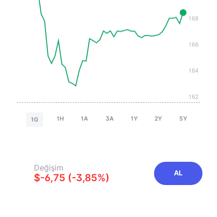
1H
1A
3A
1Y
2Y
5Y
1G
Değişim
AL
$-6,75 (-3,85%)