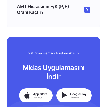
AMT Hissesinin F/K (P/E)
Oranı Kaçtır?
Yatırıma Hemen Başlamak için
Midas Uygulamasını
İndir
App Store
Google Play
'dan indir
'den indir