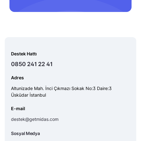
Destek Hattı
0850 241 22 41
Adres
Altunizade Mah. İnci Çıkmazı Sokak No:3 Daire:3
Üsküdar İstanbul
E-mail
destek@getmidas.com
Sosyal Medya