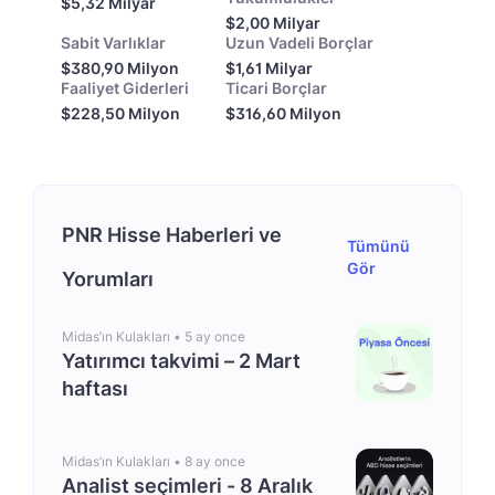
$5,32 Milyar
$2,00 Milyar
Sabit Varlıklar
Uzun Vadeli Borçlar
$380,90 Milyon
$1,61 Milyar
Faaliyet Giderleri
Ticari Borçlar
$228,50 Milyon
$316,60 Milyon
PNR Hisse Haberleri ve
Tümünü
Gör
Yorumları
Midas’ın Kulakları •
5 ay once
Yatırımcı takvimi – 2 Mart
haftası
Midas’ın Kulakları •
8 ay once
Analist seçimleri - 8 Aralık