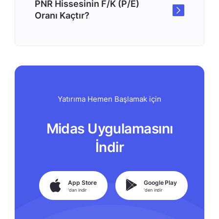
PNR Hissesinin F/K (P/E)
Oranı Kaçtır?
Yatırıma Hemen Başlamak için
Midas Uygulamasını
İndir
App Store
Google Play
'dan indir
'den indir