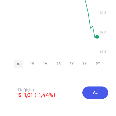
1H
1A
3A
1Y
2Y
5Y
1G
Değişim
AL
$-1,01 (-1,44%)