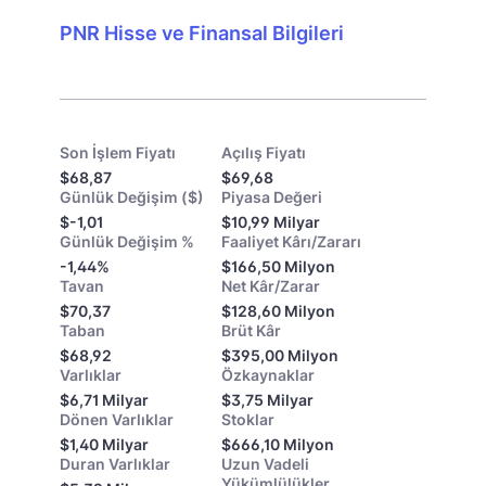
PNR Hisse ve Finansal Bilgileri
Son İşlem Fiyatı
Açılış Fiyatı
$68,87
$69,68
Günlük Değişim ($)
Piyasa Değeri
$-1,01
$10,99 Milyar
Günlük Değişim %
Faaliyet Kârı/Zararı
-1,44%
$166,50 Milyon
Tavan
Net Kâr/Zarar
$70,37
$128,60 Milyon
Taban
Brüt Kâr
$68,92
$395,00 Milyon
Varlıklar
Özkaynaklar
$6,71 Milyar
$3,75 Milyar
Dönen Varlıklar
Stoklar
$1,40 Milyar
$666,10 Milyon
Duran Varlıklar
Uzun Vadeli
Yükümlülükler