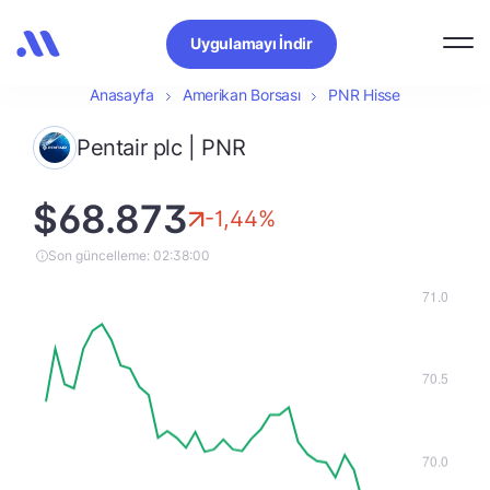
Uygulamayı İndir
Anasayfa
Amerikan Borsası
PNR Hisse
Pentair plc | PNR
$68.873
-1,44%
Son güncelleme: 02:38:00