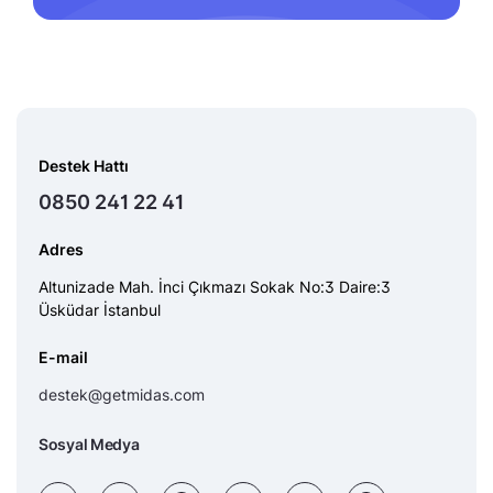
Destek Hattı
0850 241 22 41
Adres
Altunizade Mah. İnci Çıkmazı Sokak No:3 Daire:3
Üsküdar İstanbul
E-mail
destek@getmidas.com
Sosyal Medya