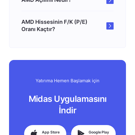
AMD Hissesinin F/K (P/E)
Oranı Kaçtır?
Yatırıma Hemen Başlamak için
Midas Uygulamasını
İndir
App Store
Google Play