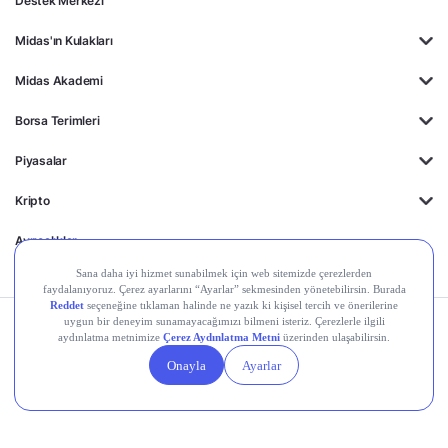
Destek Merkezi
Midas'ın Kulakları
Midas Akademi
Borsa Terimleri
Piyasalar
Kripto
Ayrıcalıklar
Kişisel Verilerin
Gizlilik
Yasal
Çerez
Korunması
Politikası
Duyurular
Ayarları
© 2026 Midas Finansal Teknolojiler A.Ş. Tüm hakları saklıdır.