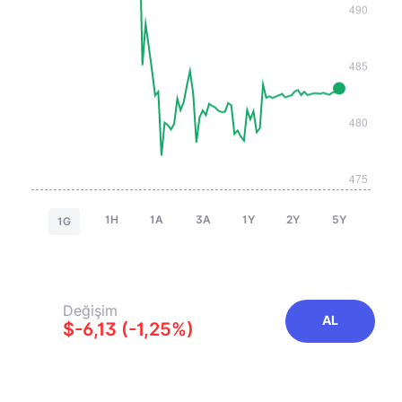
1H
1A
3A
1Y
2Y
5Y
1G
Değişim
AL
$-6,13 (-1,25%)