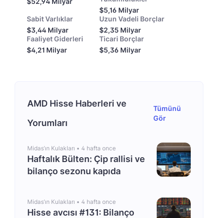
$52,94 Milyar
$5,16 Milyar
Sabit Varlıklar
Uzun Vadeli Borçlar
$3,44 Milyar
$2,35 Milyar
Faaliyet Giderleri
Ticari Borçlar
$4,21 Milyar
$5,36 Milyar
AMD Hisse Haberleri ve
Tümünü
Gör
Yorumları
Midas’ın Kulakları •
4 hafta once
Haftalık Bülten: Çip rallisi ve
bilanço sezonu kapıda
Midas’ın Kulakları •
4 hafta once
Hisse avcısı #131: Bilanço