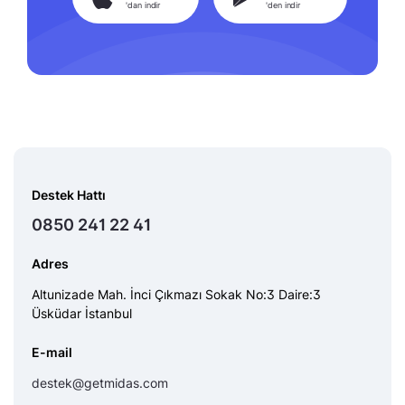
'dan indir
'den indir
Destek Hattı
0850 241 22 41
Adres
Altunizade Mah. İnci Çıkmazı Sokak No:3 Daire:3
Üsküdar İstanbul
E-mail
destek@getmidas.com