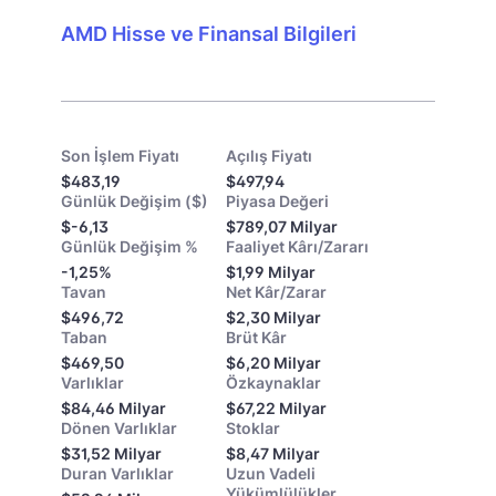
AMD Hisse ve Finansal Bilgileri
Son İşlem Fiyatı
Açılış Fiyatı
$483,19
$497,94
Günlük Değişim ($)
Piyasa Değeri
$-6,13
$789,07 Milyar
Günlük Değişim %
Faaliyet Kârı/Zararı
-1,25%
$1,99 Milyar
Tavan
Net Kâr/Zarar
$496,72
$2,30 Milyar
Taban
Brüt Kâr
$469,50
$6,20 Milyar
Varlıklar
Özkaynaklar
$84,46 Milyar
$67,22 Milyar
Dönen Varlıklar
Stoklar
$31,52 Milyar
$8,47 Milyar
Duran Varlıklar
Uzun Vadeli
Yükümlülükler