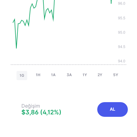
1H
1A
3A
1Y
2Y
5Y
1G
Değişim
AL
$3,86 (4,12%)