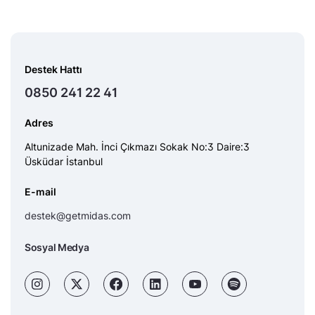
Destek Hattı
0850 241 22 41
Adres
Altunizade Mah. İnci Çıkmazı Sokak No:3 Daire:3
Üsküdar İstanbul
E-mail
destek@getmidas.com
Sosyal Medya