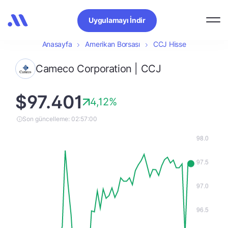
Uygulamayı İndir
Anasayfa
Amerikan Borsası
CCJ Hisse
Cameco Corporation | CCJ
$97.401
4,12%
Son güncelleme: 02:57:00