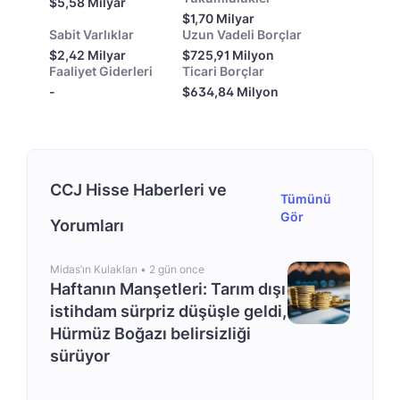
$5,58 Milyar
$1,70 Milyar
Sabit Varlıklar
Uzun Vadeli Borçlar
$2,42 Milyar
$725,91 Milyon
Faaliyet Giderleri
Ticari Borçlar
-
$634,84 Milyon
CCJ Hisse Haberleri ve
Tümünü
Gör
Yorumları
Midas’ın Kulakları •
2 gün once
Haftanın Manşetleri: Tarım dışı
istihdam sürpriz düşüşle geldi,
Hürmüz Boğazı belirsizliği
sürüyor