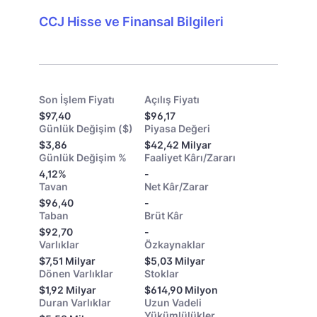
CCJ Hisse ve Finansal Bilgileri
Son İşlem Fiyatı
Açılış Fiyatı
$97,40
$96,17
Günlük Değişim ($)
Piyasa Değeri
$3,86
$42,42 Milyar
Günlük Değişim %
Faaliyet Kârı/Zararı
4,12%
-
Tavan
Net Kâr/Zarar
$96,40
-
Taban
Brüt Kâr
$92,70
-
Varlıklar
Özkaynaklar
$7,51 Milyar
$5,03 Milyar
Dönen Varlıklar
Stoklar
$1,92 Milyar
$614,90 Milyon
Duran Varlıklar
Uzun Vadeli
Yükümlülükler