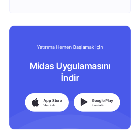
Yatırıma Hemen Başlamak için
Midas Uygulamasını
İndir
App Store
Google Play
'dan indir
'den indir