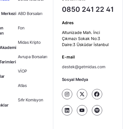
0850 241 22 41
 Merkezi
ABD Borsaları
Adres
ın
Fon
Altunizade Mah. İnci
arı
Çıkmazı Sokak No:3
Midas Kripto
Daire:3 Üsküdar İstanbul
 Akademi
Avrupa Borsaları
E-mail
Terimleri
destek@getmidas.com
VİOP
lar
Sosyal Medya
Atlas
Sıfır Komisyon
ıklar
Kredili Yatırım
Ücretler