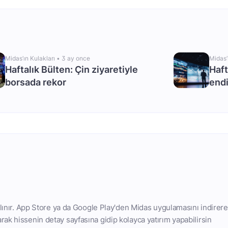
Midas’ın Kulakları •
3 ay once
Midas’
Haftalık Bülten: Çin ziyaretiyle
Haft
borsada rekor
endi
 alınır. App Store ya da Google Play'den Midas uygulamasını indirere
ak hissenin detay sayfasına gidip kolayca yatırım yapabilirsin