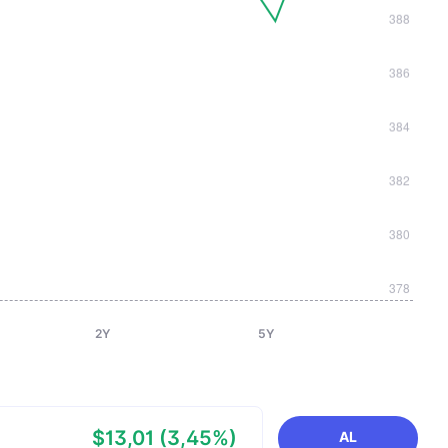
2Y
5Y
$13,01 (3,45%)
AL