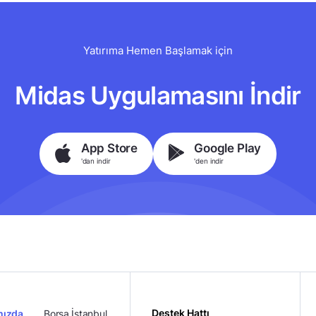
Yatırıma Hemen Başlamak için
Midas Uygulamasını İndir
App Store
Google Play
'dan indir
'den indir
Destek Hattı
mızda
Borsa İstanbul