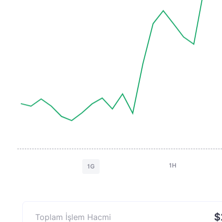
1H
1G
$
Toplam İşlem Hacmi