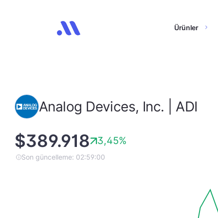
Ürünler
Analog Devices, Inc. | ADI
$389.918
3,45%
Son güncelleme: 02:59:00