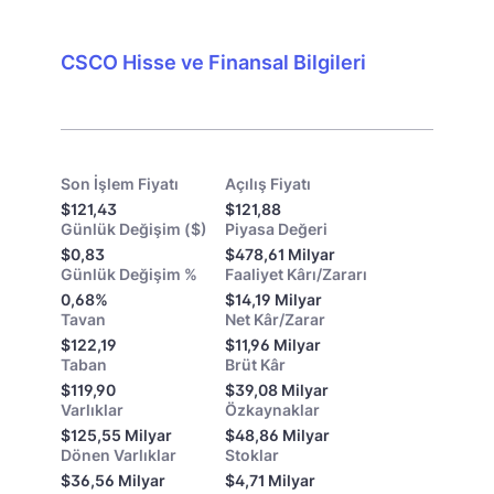
CSCO Hisse ve Finansal Bilgileri
Son İşlem Fiyatı
Açılış Fiyatı
$121,43
$121,88
Günlük Değişim ($)
Piyasa Değeri
$0,83
$478,61 Milyar
Günlük Değişim %
Faaliyet Kârı/Zararı
0,68%
$14,19 Milyar
Tavan
Net Kâr/Zarar
$122,19
$11,96 Milyar
Taban
Brüt Kâr
$119,90
$39,08 Milyar
Varlıklar
Özkaynaklar
$125,55 Milyar
$48,86 Milyar
Dönen Varlıklar
Stoklar
$36,56 Milyar
$4,71 Milyar