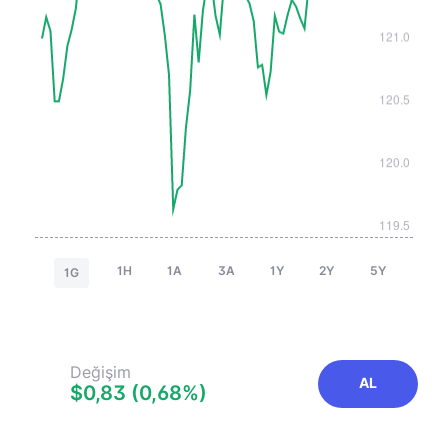
1H
1A
3A
1Y
2Y
5Y
1G
Değişim
AL
$0,83 (0,68%)