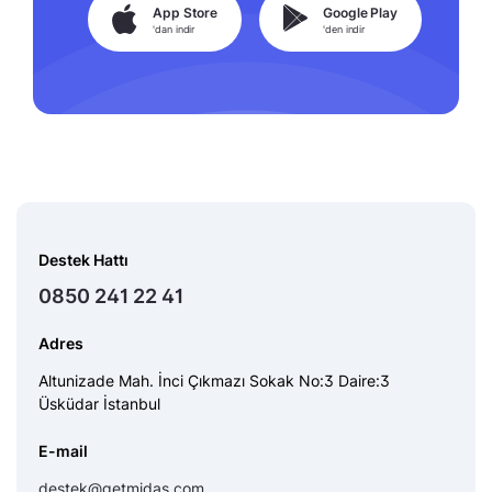
App Store
Google Play
'dan indir
'den indir
Destek Hattı
0850 241 22 41
Adres
Altunizade Mah. İnci Çıkmazı Sokak No:3 Daire:3
Üsküdar İstanbul
E-mail
destek@getmidas.com