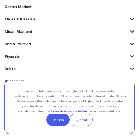
Destek Merkezi
Midas'ın Kulakları
Midas Akademi
Borsa Terimleri
Piyasalar
Kripto
Ayrıcalıklar
Kişisel Verilerin
Gizlilik
Yasal
Çerez
Korunması
Politikası
Duyurular
Ayarları
© 2026 Midas Finansal Teknolojiler A.Ş. Tüm hakları saklıdır.