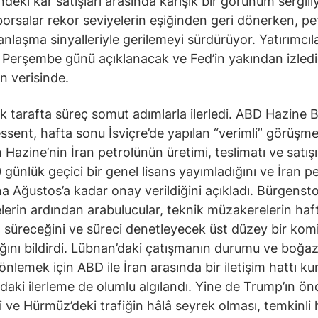
ndeki kâr satışları arasında karışık bir görünüm sergili
orsalar rekor seviyelerin eşiğinden geri dönerken, pe
 anlaşma sinyalleriyle gerilemeyi sürdürüyor. Yatırımcıl
 Perşembe günü açıklanacak ve Fed’in yakından izledi
n verisinde.
ik tarafta süreç somut adımlarla ilerledi. ABD Hazine 
ssent, hafta sonu İsviçre’de yapılan “verimli” görüşme
 Hazine’nin İran petrolünün üretimi, teslimatı ve satışı
 günlük geçici bir genel lisans yayımladığını ve İran pe
ına Ağustos’a kadar onay verildiğini açıkladı. Bürgensto
erin ardından arabulucular, teknik müzakerelerin haf
süreceğini ve süreci denetleyecek üst düzey bir kom
ğını bildirdi. Lübnan’daki çatışmanın durumu ve boğaz
önlemek için ABD ile İran arasında bir iletişim hattı ku
aki ilerleme de olumlu algılandı. Yine de Trump’ın ön
ri ve Hürmüz’deki trafiğin hâlâ seyrek olması, temkinli