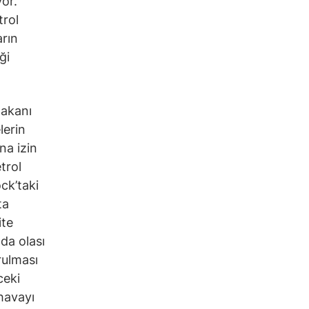
yor.
trol
arın
ği
Bakanı
lerin
na izin
trol
ck’taki
ta
ite
da olası
rulması
ceki
 havayı