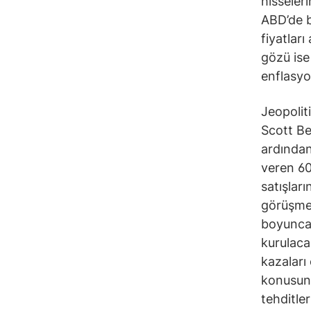
hisseleri
ABD’de b
fiyatları
gözü ise
enflasyo
Jeopolit
Scott Be
ardından
veren 60
satışlar
görüşmel
boyunca 
kurulaca
kazaları 
konusund
tehditle