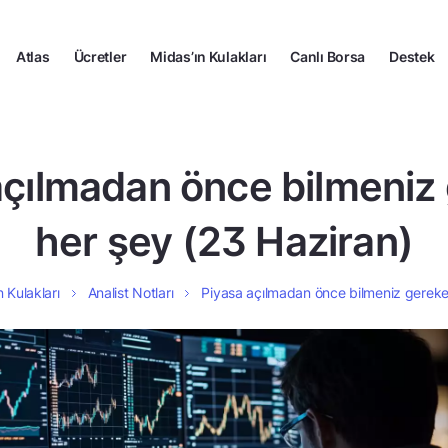
Atlas
Ücretler
Midas’ın Kulakları
Canlı Borsa
Destek
açılmadan önce bilmeniz
her şey (23 Haziran)
n Kulakları
Analist Notları
Piyasa açılmadan önce bilmeniz gereke