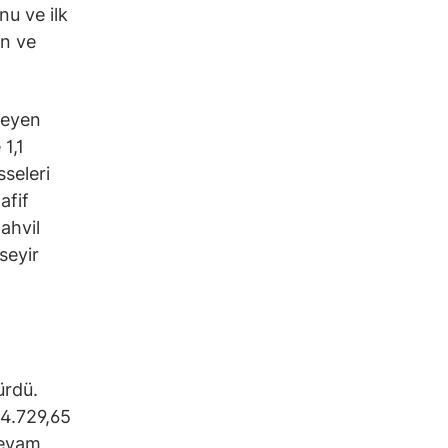
u ve ilk
on ve
leyen
1,1
sseleri
afif
tahvil
 seyir
ürdü.
14.729,65
devam