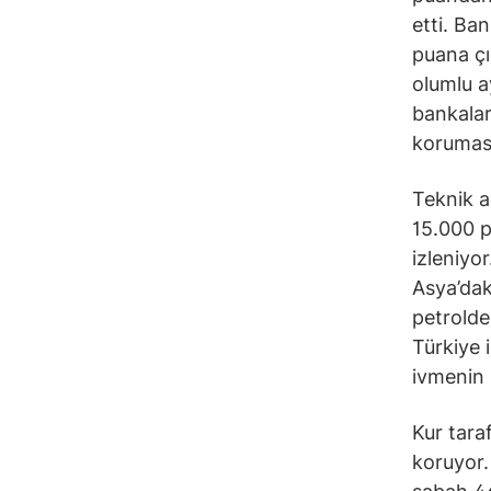
etti. Ba
puana çı
olumlu a
bankalar
koruması
Teknik a
15.000 p
izleniyor
Asya’daki
petroldek
Türkiye 
ivmenin 
Kur tara
koruyor.