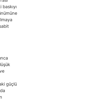
rası
i baskıyı
rünümüne
 olmaya
sabit
1
unca
düşük
 ve
aki güçlü
ada
ın