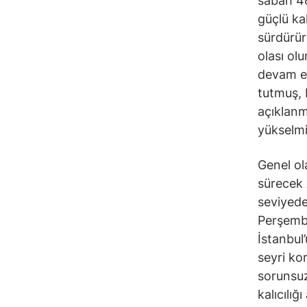
sabah 46
güçlü ka
sürdürür
olası ol
devam ed
tutmuş, 
açıklanm
yükselmi
Genel ol
sürecek 
seviyedek
Perşembe
İstanbul
seyri ko
sorunsuz
kalıcılığ