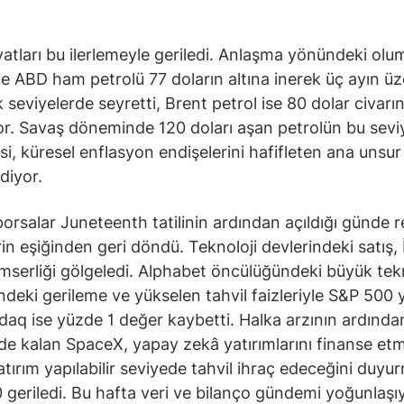
iyatları bu ilerlemeyle geriledi. Anlaşma yönündeki olu
rle ABD ham petrolü 77 doların altına inerek üç ayın üz
 seviyelerde seyretti, Brent petrol ise 80 dolar civarı
r. Savaş döneminde 120 doları aşan petrolün bu sevi
si, küresel enflasyon endişelerini hafifleten ana unsu
diyor.
orsalar Juneteenth tatilinin ardından açıldığı günde 
rin eşiğinden geri döndü. Teknoloji devlerindeki satış, 
iyimserliği gölgeledi. Alphabet öncülüğündeki büyük tek
indeki gerileme ve yükselen tahvil faizleriyle S&P 500
daq ise yüzde 1 değer kaybetti. Halka arzının ardında
 kalan SpaceX, yapay zekâ yatırımlarını finanse etm
yatırım yapılabilir seviyede tahvil ihraç edeceğini duyu
 geriledi. Bu hafta veri ve bilanço gündemi yoğunlaşıy