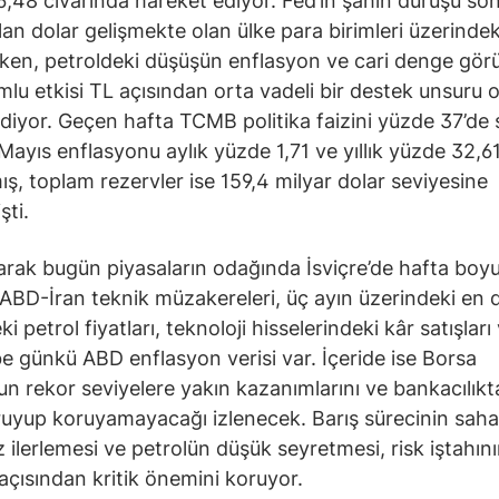
,48 civarında hareket ediyor. Fed’in şahin duruşu son
lan dolar gelişmekte olan ülke para birimleri üzerindek
ken, petroldeki düşüşün enflasyon ve cari denge gö
umlu etkisi TL açısından orta vadeli bir destek unsuru
iyor. Geçen hafta TCMB politika faizini yüzde 37’de 
Mayıs enflasyonu aylık yüzde 1,71 ve yıllık yüzde 32,6
ış, toplam rezervler ise 159,4 milyar dolar seviyesine
şti.
arak bugün piyasaların odağında İsviçre’de hafta boy
ABD-İran teknik müzakereleri, üç ayın üzerindeki en 
i petrol fiyatları, teknoloji hisselerindeki kâr satışları
 günkü ABD enflasyon verisi var. İçeride ise Borsa
’un rekor seviyelere yakın kazanımlarını ve bankacılıkt
ruyup koruyamayacağı izlenecek. Barış sürecinin sah
 ilerlemesi ve petrolün düşük seyretmesi, risk iştahın
ı açısından kritik önemini koruyor.