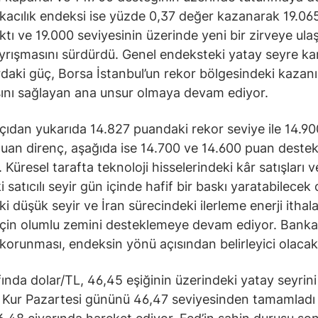
nkacılık endeksi ise yüzde 0,37 değer kazanarak 19.06
ktı ve 19.000 seviyesinin üzerinde yeni bir zirveye ula
yrışmasını sürdürdü. Genel endeksteki yatay seyre ka
daki güç, Borsa İstanbul’un rekor bölgesindeki kazanı
nı sağlayan ana unsur olmaya devam ediyor.
çıdan yukarıda 14.827 puandaki rekor seviye ile 14.90
uan direnç, aşağıda ise 14.700 ve 14.600 puan destek
. Küresel tarafta teknoloji hisselerindeki kâr satışları v
 satıcılı seyir gün içinde hafif bir baskı yaratabilecek 
i düşük seyir ve İran sürecindeki ilerleme enerji ithala
için olumlu zemini desteklemeye devam ediyor. Bankac
korunması, endeksin yönü açısından belirleyici olacak
fında dolar/TL, 46,45 eşiğinin üzerindeki yatay seyrini
 Kur Pazartesi gününü 46,47 seviyesinden tamamladı