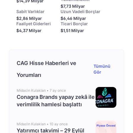
$14,39 Milyar
$7,73 Milyar
Sabit Varlıklar
Uzun Vadeli Borçlar
$2,86 Milyar
$6,46 Milyar
Faaliyet Giderleri
Ticari Borçlar
$4,37 Milyar
$1,51 Milyar
CAG Hisse Haberleri ve
Tümünü
Gör
Yorumları
Midas’ın Kulakları •
7 ay once
Conagra Brands yapay zekâ ile
verimlilik hamlesi başlattı
Midas’ın Kulakları •
10 ay once
Yatırımcı takvimi – 29 Eylül