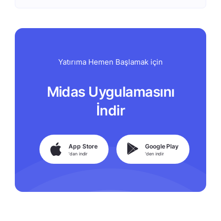
Yatırıma Hemen Başlamak için
Midas Uygulamasını
İndir
App Store
Google Play
'dan indir
'den indir