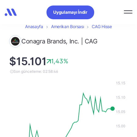
Uygulamayı İndir
Anasayfa
Amerikan Borsası
CAG Hisse
Conagra Brands, Inc. | CAG
$15.101
1,43%
Son güncelleme: 02:58:46