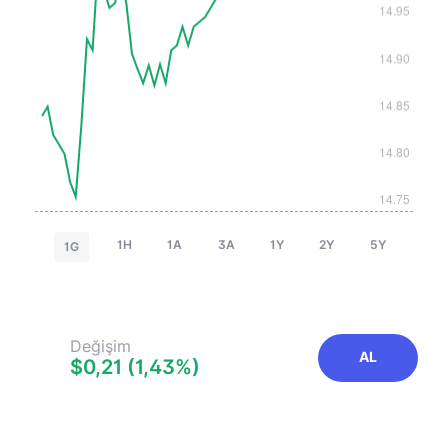
1H
1A
3A
1Y
2Y
5Y
1G
Değişim
AL
$0,21 (1,43%)