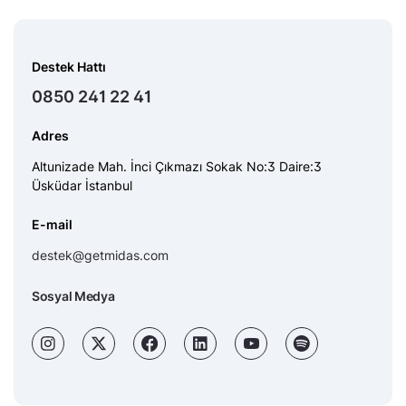
Destek Hattı
0850 241 22 41
Adres
Altunizade Mah. İnci Çıkmazı Sokak No:3 Daire:3
Üsküdar İstanbul
E-mail
destek@getmidas.com
Sosyal Medya