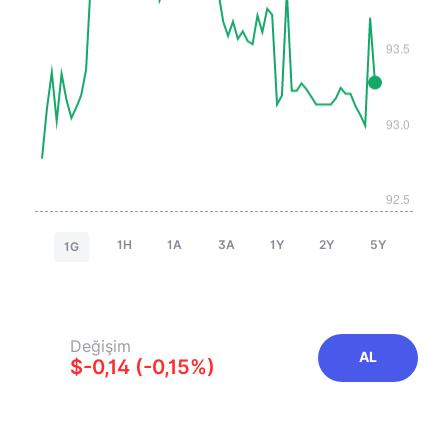
1H
1A
3A
1Y
2Y
5Y
1G
Değişim
AL
$-0,14 (-0,15%)