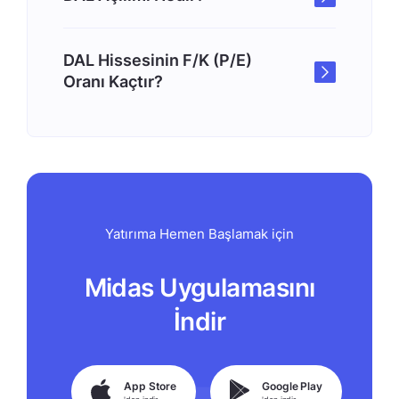
DAL Hissesinin F/K (P/E)
Oranı Kaçtır?
Yatırıma Hemen Başlamak için
Midas Uygulamasını
İndir
App Store
Google Play