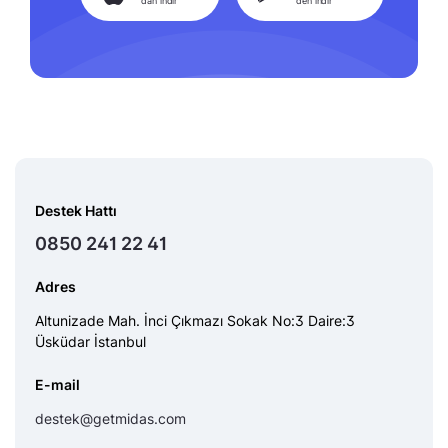
'dan indir
'den indir
Destek Hattı
0850 241 22 41
Adres
Altunizade Mah. İnci Çıkmazı Sokak No:3 Daire:3
Üsküdar İstanbul
E-mail
destek@getmidas.com