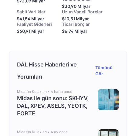
$72,09 Milyar
$30,90 Milyar
Sabit Varlıklar
Uzun Vadeli Borçlar
$41,54 Milyar
$10,51 Milyar
Faaliyet Giderleri
Ticari Borçlar
$60,91 Milyar
$6,74 Milyar
DAL Hisse Haberleri ve
Tümünü
Gör
Yorumları
Midas’ın Kulakları •
4 hafta once
Midas ile gün sonu: SKHYV,
DAL, XPEV, ASELS, YEOTK,
FORTE
Midas’ın Kulakları •
4 ay once