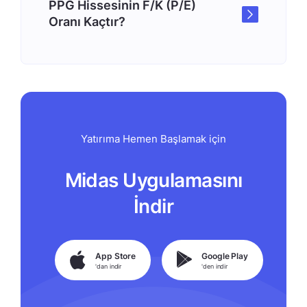
PPG Hissesinin F/K (P/E)
Oranı Kaçtır?
Yatırıma Hemen Başlamak için
Midas Uygulamasını
İndir
App Store
Google Play
'dan indir
'den indir