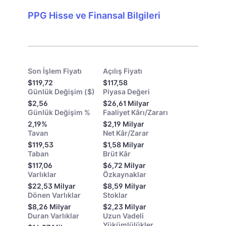
PPG Hisse ve Finansal Bilgileri
Son İşlem Fiyatı
Açılış Fiyatı
$119,72
$117,58
Günlük Değişim ($)
Piyasa Değeri
$2,56
$26,61 Milyar
Günlük Değişim %
Faaliyet Kârı/Zararı
2,19%
$2,19 Milyar
Tavan
Net Kâr/Zarar
$119,53
$1,58 Milyar
Taban
Brüt Kâr
$117,06
$6,72 Milyar
Varlıklar
Özkaynaklar
$22,53 Milyar
$8,59 Milyar
Dönen Varlıklar
Stoklar
$8,26 Milyar
$2,23 Milyar
Duran Varlıklar
Uzun Vadeli
Yükümlülükler