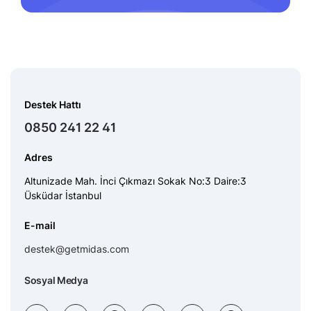
Destek Hattı
0850 241 22 41
Adres
Altunizade Mah. İnci Çıkmazı Sokak No:3 Daire:3
Üsküdar İstanbul
E-mail
destek@getmidas.com
Sosyal Medya