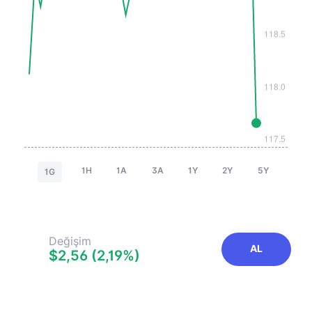
1H
1A
3A
1Y
2Y
5Y
1G
Değişim
AL
$2,56 (2,19%)