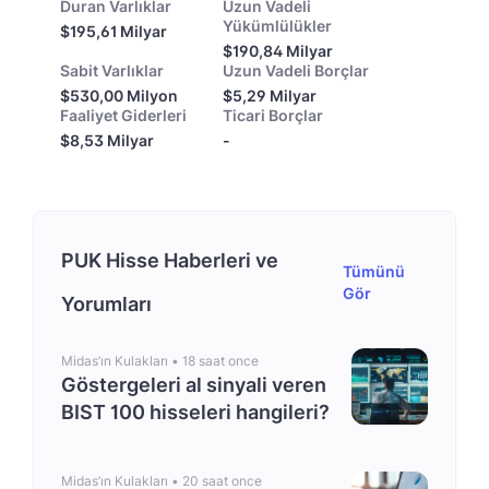
Duran Varlıklar
Uzun Vadeli
Yükümlülükler
$195,61 Milyar
$190,84 Milyar
Sabit Varlıklar
Uzun Vadeli Borçlar
$530,00 Milyon
$5,29 Milyar
Faaliyet Giderleri
Ticari Borçlar
$8,53 Milyar
-
PUK Hisse Haberleri ve
Tümünü
Gör
Yorumları
Midas’ın Kulakları •
18 saat once
Göstergeleri al sinyali veren
BIST 100 hisseleri hangileri?
Midas’ın Kulakları •
20 saat once