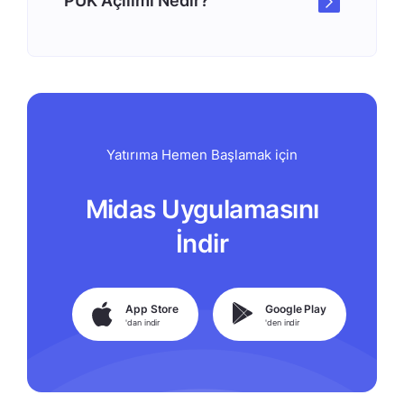
PUK Açılımı Nedir?
Yatırıma Hemen Başlamak için
Midas Uygulamasını
İndir
App Store
Google Play
'dan indir
'den indir