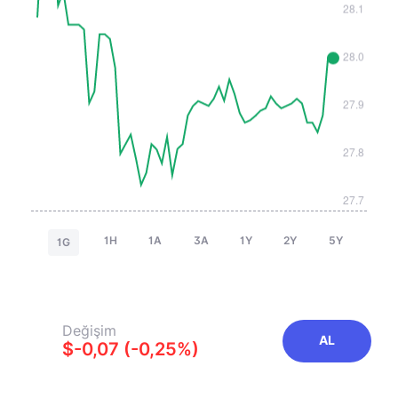
1H
1A
3A
1Y
2Y
5Y
1G
Değişim
AL
$-0,07 (-0,25%)