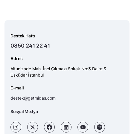
Destek Hattı
0850 241 22 41
Adres
Altunizade Mah. İnci Çıkmazı Sokak No:3 Daire:3
Üsküdar İstanbul
E-mail
destek@getmidas.com
Sosyal Medya