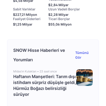
$4,58 Milyar
$2,84 Milyar
Sabit Varlıklar
Uzun Vadeli Borçlar
$227,21 Milyon
$2,28 Milyar
Faaliyet Giderleri
Ticari Borçlar
$1,25 Milyar
$55,06 Milyon
SNOW Hisse Haberleri ve
Tümünü
Gör
Yorumları
Midas’ın Kulakları •
23 saat once
Haftanın Manşetleri: Tarım dışı
istihdam sürpriz düşüşle geldi,
Hürmüz Boğazı belirsizliği
sürüyor