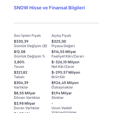
SNOW Hisse ve Finansal Bilgileri
Son İşlem Fiyatı
Açılış Fiyatı
$330,39
$325,00
Günlük Değişim ($)
Piyasa Değeri
$12,08
$114,55 Milyar
Günlük Değişim %
Faaliyet Kârı/Zararı
3,80%
$-326,15 Milyon
Tavan
Net Kâr/Zarar
$321,82
$-295,57 Milyon
Taban
Brüt Kâr
$304,39
$926,45 Milyon
Varlıklar
Özkaynaklar
$8,55 Milyar
$1,94 Milyar
Dönen Varlıklar
Stoklar
$3,98 Milyar
-
Duran Varlıklar
Uzun Vadeli
Yükümlülükler