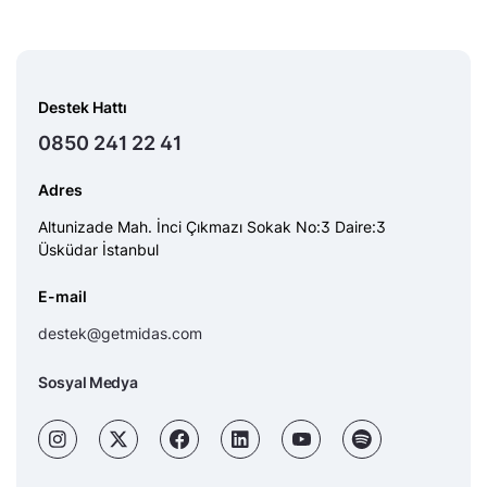
Destek Hattı
0850 241 22 41
Adres
Altunizade Mah. İnci Çıkmazı Sokak No:3 Daire:3
Üsküdar İstanbul
E-mail
destek@getmidas.com
Sosyal Medya