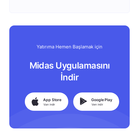
Yatırıma Hemen Başlamak için
Midas Uygulamasını
İndir
App Store
Google Play
'dan indir
'den indir