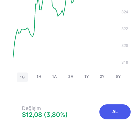
1H
1A
3A
1Y
2Y
5Y
1G
Değişim
AL
$12,08 (3,80%)