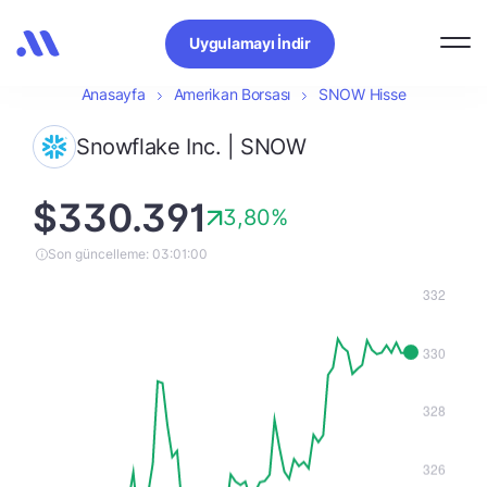
Uygulamayı İndir
Anasayfa
Amerikan Borsası
SNOW Hisse
Snowflake Inc. | SNOW
$330.391
3,80%
Son güncelleme: 03:01:00