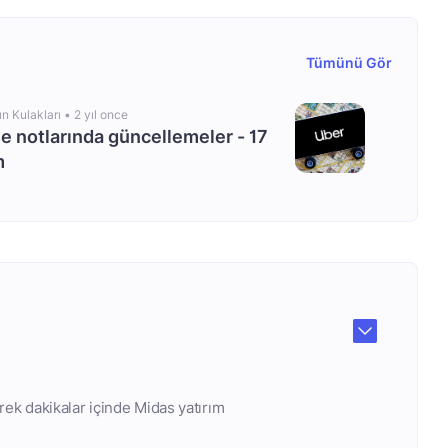
Tümünü Gör
ın Kulakları •
2 yıl once
e notlarında güncellemeler - 17
m
rek dakikalar içinde Midas yatırım