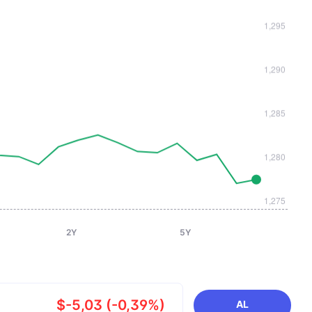
2Y
5Y
$-5,03 (-0,39%)
AL