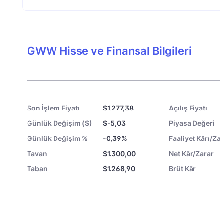
GWW Hisse ve Finansal Bilgileri
Son İşlem Fiyatı
$1.277,38
Açılış Fiyatı
Günlük Değişim ($)
$-5,03
Piyasa Değeri
Günlük Değişim %
-0,39%
Faaliyet Kârı/Za
Tavan
$1.300,00
Net Kâr/Zarar
Taban
$1.268,90
Brüt Kâr