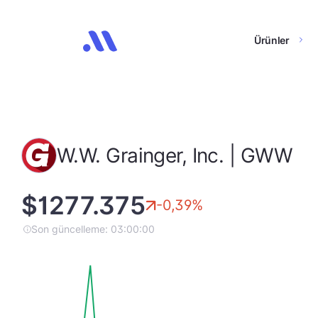
Ürünler
W.W. Grainger, Inc. | GWW
$1277.375
-0,39%
Son güncelleme: 03:00:00