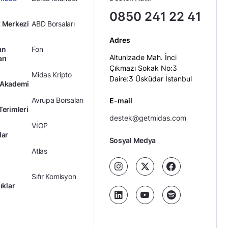
0850 241 22 41
 Merkezi
ABD Borsaları
Adres
ın
Fon
Altunizade Mah. İnci
arı
Çıkmazı Sokak No:3
Midas Kripto
Daire:3 Üsküdar İstanbul
 Akademi
Avrupa Borsaları
E-mail
Terimleri
destek@getmidas.com
VİOP
lar
Sosyal Medya
Atlas
Sıfır Komisyon
ıklar
Kredili Yatırım
Ücretler