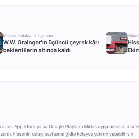
Midas’ın Kulakları •
2 yıl once
Midas’
W.W. Grainger'ın üçüncü çeyrek kârı
Hiss
beklentilerin altında kaldı
Eki
 alınır. App Store ya da Google Play'den Midas uygulamasını indire
rak hissenin detay sayfasına gidip kolayca yatırım yapabilirsin