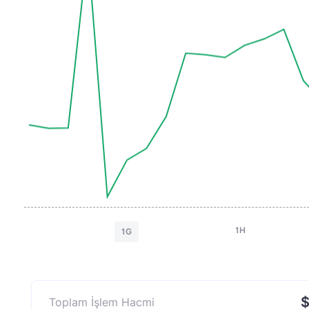
1H
1G
$
Toplam İşlem Hacmi