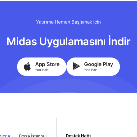
Yatırıma Hemen Başlamak için
Midas Uygulamasını İndir
App Store
Google Play
'dan indir
'den indir
Destek Hattı
mızda
Borsa İstanbul