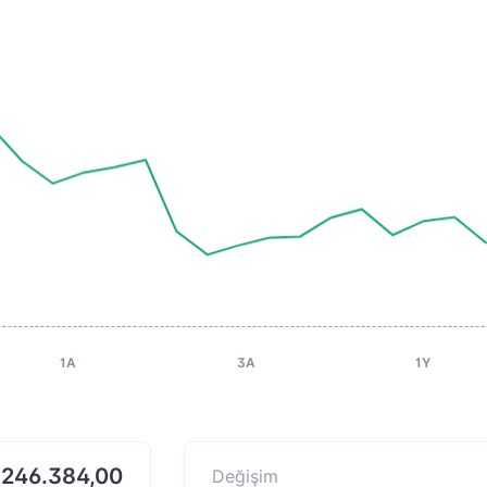
1A
3A
1Y
246.384,00
Değişim