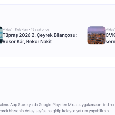
Midas’ın Kulakları •
15 saat once
Midas’
Tüpraş 2026 2. Çeyrek Bilançosu:
CVK
Rekor Kâr, Rekor Nakit
serm
 alınır. App Store ya da Google Play'den Midas uygulamasını indirer
rak hissenin detay sayfasına gidip kolayca yatırım yapabilirsin