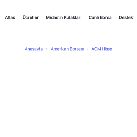
Atlas
Ücretler
Midas’ın Kulakları
Canlı Borsa
Destek
Anasayfa
Amerikan Borsası
ACM Hisse