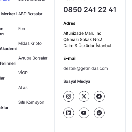
0850 241 22 41
 Merkezi
ABD Borsaları
Adres
ın
Fon
Altunizade Mah. İnci
arı
Çıkmazı Sokak No:3
Midas Kripto
Daire:3 Üsküdar İstanbul
 Akademi
Avrupa Borsaları
E-mail
Terimleri
destek@getmidas.com
VİOP
lar
Sosyal Medya
Atlas
Sıfır Komisyon
ıklar
Kredili Yatırım
Ücretler