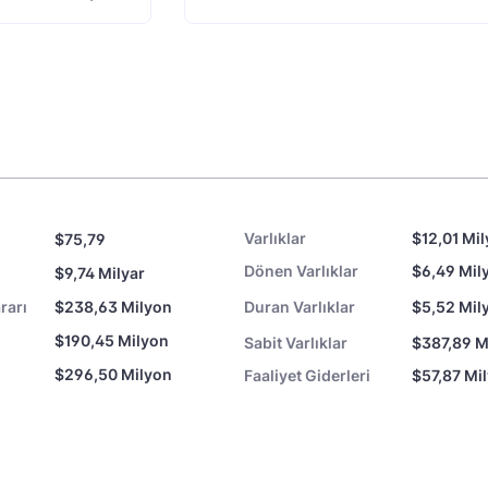
Varlıklar
$12,01 Mil
$75,79
Dönen Varlıklar
$6,49 Mil
$9,74 Milyar
rarı
$238,63 Milyon
Duran Varlıklar
$5,52 Mil
$190,45 Milyon
Sabit Varlıklar
$387,89 M
$296,50 Milyon
Faaliyet Giderleri
$57,87 Mi