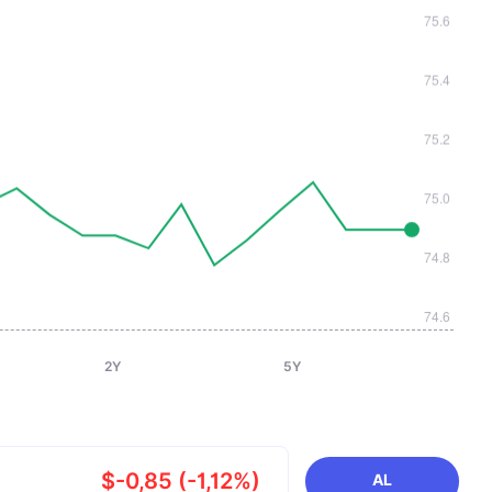
2Y
5Y
$-0,85 (-1,12%)
AL