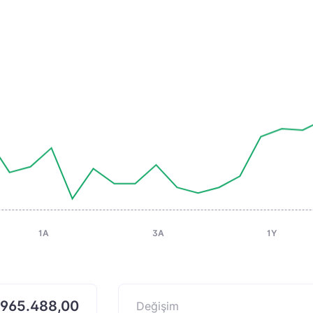
1A
3A
1Y
965.488,00
Değişim