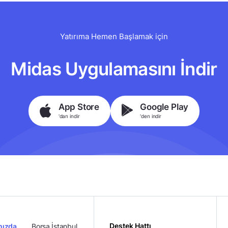
Yatırıma Hemen Başlamak için
Midas Uygulamasını İndir
App Store
Google Play
'dan indir
'den indir
Destek Hattı
mızda
Borsa İstanbul