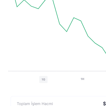
1H
1G
$
Toplam İşlem Hacmi