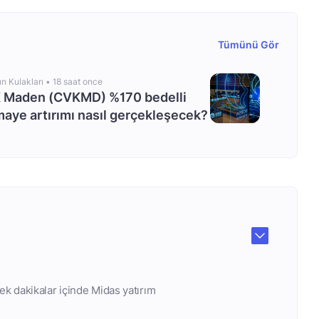
Tümünü Gör
ın Kulakları •
18 saat once
 Maden (CVKMD) %170 bedelli
aye artırımı nasıl gerçekleşecek?
ek dakikalar içinde Midas yatırım