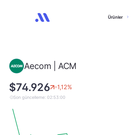
Ürünler
Aecom | ACM
$74.926
-1,12%
Son güncelleme: 02:53:00