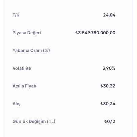
F/K
24,04
Piyasa Değeri
₺3.549.780.000,00
Yabancı Oranı (%)
Volatilite
3,90%
Açılış Fiyatı
₺30,32
Alış
₺30,34
Günlük Değişim (TL)
₺0,12