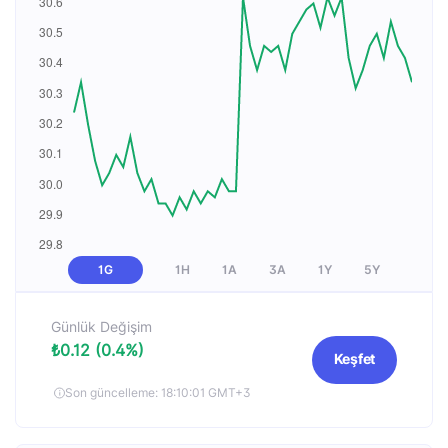
1G
1H
1A
3A
1Y
5Y
Günlük Değişim
₺0.12 (0.4%)
Keşfet
Son güncelleme: 18:10:01 GMT+3