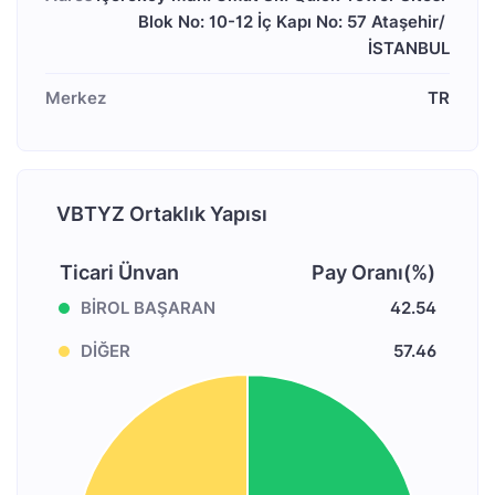
Blok No: 10-12 İç Kapı No: 57 Ataşehir/ 
Merkez
TR
VBTYZ Ortaklık Yapısı
Ticari Ünvan
Pay Oranı(%)
BİROL BAŞARAN
42.54
DİĞER
57.46