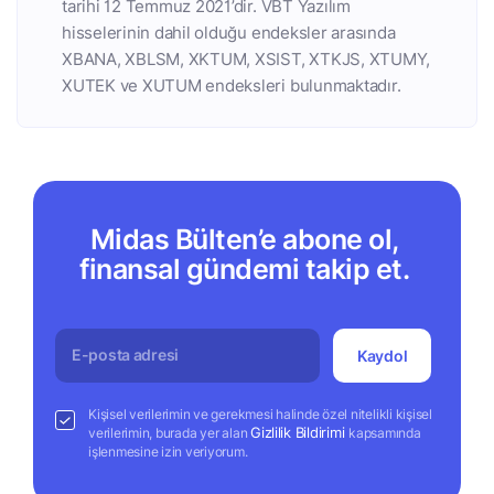
tarihi 12 Temmuz 2021’dir. VBT Yazılım
hisselerinin dahil olduğu endeksler arasında
XBANA, XBLSM, XKTUM, XSIST, XTKJS, XTUMY,
XUTEK ve XUTUM endeksleri bulunmaktadır.
Midas Bülten’e abone ol,
finansal gündemi takip et.
Kaydol
Kişisel verilerimin ve gerekmesi halinde özel nitelikli kişisel
Gizlilik Bildirimi
verilerimin, burada yer alan
kapsamında
işlenmesine izin veriyorum.