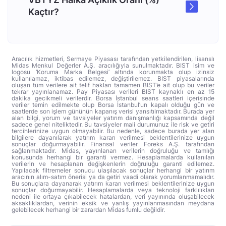
Kaçtır?
Aracılık hizmetleri, Sermaye Piyasası tarafından yetkilendirilen, lisanslı
Midas Menkul Değerler A.Ş. aracılığıyla sunulmaktadır. BIST isim ve
logosu ‘Koruma Marka Belgesi’ altında korunmakta olup izinsiz
kullanılamaz, iktibas edilemez, değiştirilemez. BIST piyasalarında
oluşan tüm verilere ait telif hakları tamamen BIST’e ait olup bu veriler
tekrar yayınlanamaz. Pay Piyasası verileri BIST kaynaklı en az 15
dakika gecikmeli verilerdir. Borsa İstanbul seans saatleri içerisinde
veriler temin edilmekte olup Borsa İstanbul’un kapalı olduğu gün ve
saatlerde son işlem gününün kapanış verisi yansıtılmaktadır. Burada yer
alan bilgi, yorum ve tavsiyeler yatırım danışmanlığı kapsamında değil
sadece genel niteliktedir. Bu tavsiyeler mali durumunuz ile risk ve getiri
tercihlerinize uygun olmayabilir. Bu nedenle, sadece burada yer alan
bilgilere dayanılarak yatırım kararı verilmesi beklentilerinize uygun
sonuçlar doğurmayabilir. Finansal veriler Foreks A.Ş. tarafından
sağlanmaktadır. Midas, yayınlanan verilerin doğruluğu ve tamlığı
konusunda herhangi bir garanti vermez. Hesaplamalarda kullanılan
verilerin ve hesaplanan değişkenlerin doğruluğu garanti edilemez.
Yapılacak filtremeler sonucu ulaşılacak sonuçlar herhangi bir yatırım
aracının alım-satım önerisi ya da getiri vaadi olarak yorumlanmamalıdır.
Bu sonuçlara dayanarak yatırım kararı verilmesi beklentilerinize uygun
sonuçlar doğurmayabilir. Hesaplamalarda veya teknoloji farklılıkları
nedeni ile ortaya çıkabilecek hatalardan, veri yayınında oluşabilecek
aksaklıklardan, verinin eksik ve yanlış yayınlanmasından meydana
gelebilecek herhangi bir zarardan Midas fumlu değildir.