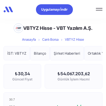
Uygulamayı İndir
VBTYZ Hisse - VBT Yazılım A.Ş.
Anasayfa
Canlı Borsa
VBTYZ Hisse
İST: VBTYZ
Bilanço
Şirket Haberleri
Ortaklık Ya
₺30,34
₺54.067.203,62
Güncel Fiyat
Günlük İşlem Hacmi