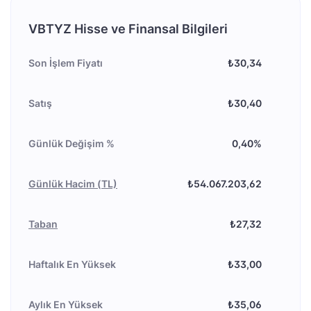
VBTYZ Hisse ve Finansal Bilgileri
Son İşlem Fiyatı
₺30,34
Satış
₺30,40
Günlük Değişim %
0,40%
Günlük Hacim (TL)
₺54.067.203,62
Taban
₺27,32
Haftalık En Yüksek
₺33,00
Aylık En Yüksek
₺35,06