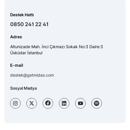
Destek Hattı
0850 241 22 41
Adres
Altunizade Mah. İnci Çıkmazı Sokak No:3 Daire:3
Üsküdar İstanbul
E-mail
destek@getmidas.com
Sosyal Medya