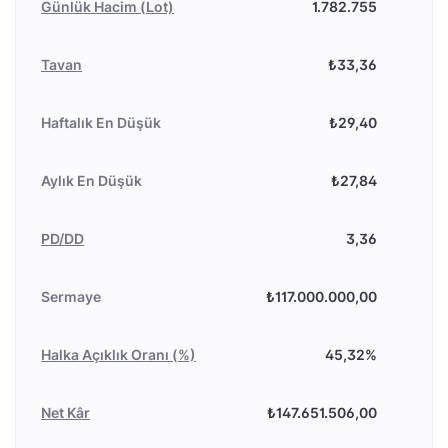
Günlük Hacim (Lot)
1.782.755
Tavan
₺33,36
Haftalık En Düşük
₺29,40
Aylık En Düşük
₺27,84
PD/DD
3,36
Sermaye
₺117.000.000,00
Halka Açıklık Oranı (%)
45,32%
Net Kâr
₺147.651.506,00