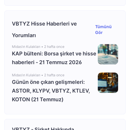
VBTYZ Hisse Haberleri ve
Tümünü
Gör
Yorumları
Midas’ın Kulakları •
2 hafta once
KAP bülteni: Borsa şirket ve hisse
haberleri - 21 Temmuz 2026
Midas’ın Kulakları •
2 hafta once
Günün öne çıkan gelişmeleri:
ASTOR, KLYPV, VBTYZ, KTLEV,
KOTON (21 Temmuz)
VBTYZ - Şirket Hakkında