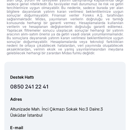
alan bilgi, yorum ve tavsiyeler yatırım danışmanlığı kapsamında değil
sadece genel niteliktedir. Bu tavsiyeler mali durumunuz ile risk ve getiri
tercihlerinize uygun olmayabilir. Bu nedenle, sadece burada yer alan
bilgilere dayanılarak yatırım kararı verilmesi beklentilerinize uygun
sonuçlar doğurmayabilir. Finansal veriler Foreks A.Ş. tarafından
sağlanmaktadır. Midas, yayınlanan verilerin doğruluğu ve tamlığı
konusunda herhangi bir garanti vermez. Hesaplamalarda kullanılan
verilerin ve hesaplanan değişkenlerin doğruluğu garanti edilemez.
Yapılacak filtremeler sonucu ulaşılacak sonuçlar herhangi bir yatırım
aracının alım-satım önerisi ya da getiri vaadi olarak yorumlanmamalıdır.
Bu sonuçlara dayanarak yatırım kararı verilmesi beklentilerinize uygun
sonuçlar doğurmayabilir. Hesaplamalarda veya teknoloji farklılıkları
nedeni ile ortaya çıkabilecek hatalardan, veri yayınında oluşabilecek
aksaklıklardan, verinin eksik ve yanlış yayınlanmasından meydana
gelebilecek herhangi bir zarardan Midas fumlu değildir.
Destek Hattı
0850 241 22 41
Adres
Altunizade Mah. İnci Çıkmazı Sokak No:3 Daire:3
Üsküdar İstanbul
E-mail