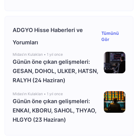
ADGYO Hisse Haberleri ve
Tümünü
Gör
Yorumları
Midas’ın Kulakları •
1 yıl once
Günün öne çıkan gelişmeleri:
GESAN, DOHOL, ULKER, HATSN,
RALYH (24 Haziran)
Midas’ın Kulakları •
1 yıl once
Günün öne çıkan gelişmeleri:
ENKAI, KBORU, SAHOL, THYAO,
HLGYO (23 Haziran)