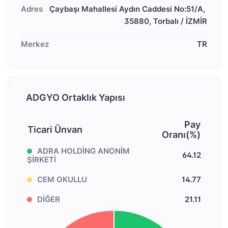
Adres
Çaybaşı Mahallesi Aydın Caddesi No:51/A, 
35880, Torbalı / İZMİR
Merkez
TR
ADGYO Ortaklık Yapısı
Pay
Ticari Ünvan
Oranı(%)
ADRA HOLDİNG ANONİM
64.12
ŞİRKETİ
CEM OKULLU
14.77
DİĞER
21.11