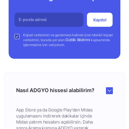
Kaydol
Kişisel verilerimin ve gerekmesi halinde özel nitelikli kişisel
Gizlilik Bildirimi
verilerimin, burada yer alan
kapsamında
işlenmesine izin veriyorum.
Nasıl ADGYO hissesi alabilirim?
App Store ya da Google Play'den Midas
uygulamasını indirerek dakikalar içinde
Midas yatırım hesabını açabilirsin. Daha
sonra Arama kısmına ADGYO yazarak