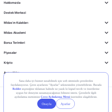
Hakkımızda
Destek Merkezi
Midas'ın Kulakları
Midas Akademi
Borsa Terimleri
Piyasalar
Kripto
Ayrıcalıklar
Kişisel Verilerin
Gizlilik
Yasal
Çerez
Korunması
Politikası
Duyurular
Ayarları
© 2026 Midas Finansal Teknolojiler A.Ş. Tüm hakları saklıdır.