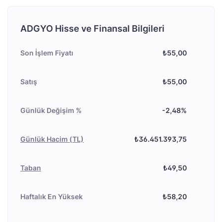
ADGYO Hisse ve Finansal Bilgileri
Son İşlem Fiyatı
₺55,00
Satış
₺55,00
Günlük Değişim %
-2,48%
Günlük Hacim (TL)
₺36.451.393,75
Taban
₺49,50
Haftalık En Yüksek
₺58,20