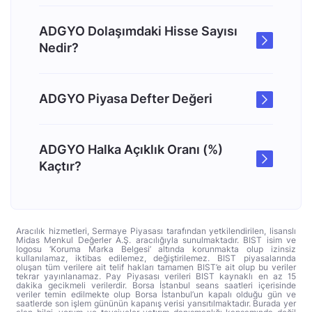
ADGYO Dolaşımdaki Hisse Sayısı
Nedir?
ADGYO Piyasa Defter Değeri
ADGYO Halka Açıklık Oranı (%)
Kaçtır?
Aracılık hizmetleri, Sermaye Piyasası tarafından yetkilendirilen, lisanslı
Midas Menkul Değerler A.Ş. aracılığıyla sunulmaktadır. BIST isim ve
logosu ‘Koruma Marka Belgesi’ altında korunmakta olup izinsiz
kullanılamaz, iktibas edilemez, değiştirilemez. BIST piyasalarında
oluşan tüm verilere ait telif hakları tamamen BIST’e ait olup bu veriler
tekrar yayınlanamaz. Pay Piyasası verileri BIST kaynaklı en az 15
dakika gecikmeli verilerdir. Borsa İstanbul seans saatleri içerisinde
veriler temin edilmekte olup Borsa İstanbul’un kapalı olduğu gün ve
saatlerde son işlem gününün kapanış verisi yansıtılmaktadır. Burada yer