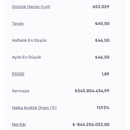
Günlük Hacim (Lot)
653.029
Tavan
₺60,50
Haftalık En Düşük
₺46,50
Aylık En Düşük
₺46,50
PD/DD
1,89
Sermaye
₺545.854.434,99
Halka Açıklık Oranı (%)
11,93%
Net Kâr
₺-844.256.033,00