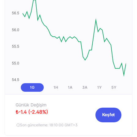
1G
1H
1A
3A
1Y
5Y
Günlük Değişim
₺-1.4 (-2.48%)
Keşfet
Son güncelleme: 18:10:00 GMT+3