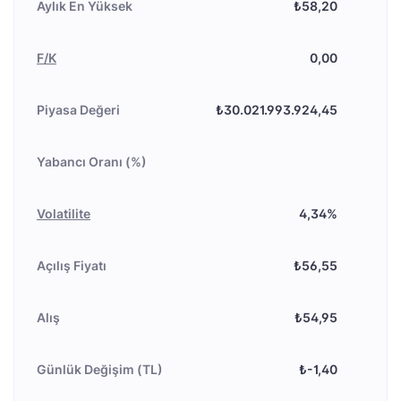
Aylık En Yüksek
₺58,20
F/K
0,00
Piyasa Değeri
₺30.021.993.924,45
Yabancı Oranı (%)
Volatilite
4,34%
Açılış Fiyatı
₺56,55
Alış
₺54,95
Günlük Değişim (TL)
₺-1,40