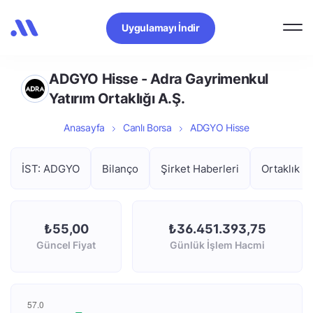
Uygulamayı İndir
ADGYO Hisse - Adra Gayrimenkul
Yatırım Ortaklığı A.Ş.
Anasayfa
Canlı Borsa
ADGYO Hisse
İST: ADGYO
Bilanço
Şirket Haberleri
Ortaklık Y
₺55,00
₺36.451.393,75
Güncel Fiyat
Günlük İşlem Hacmi