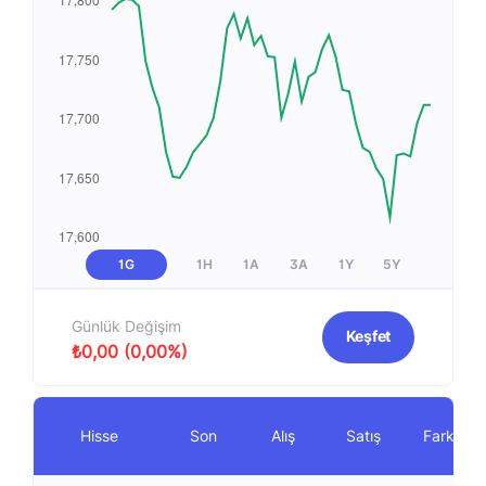
1G
1H
1A
3A
1Y
5Y
Günlük Değişim
Keşfet
₺0,00 (0,00%)
Hisse
Son
Alış
Satış
Fark