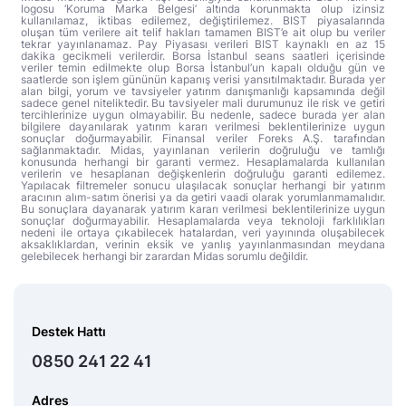
logosu ‘Koruma Marka Belgesi’ altında korunmakta olup izinsiz
kullanılamaz, iktibas edilemez, değiştirilemez. BIST piyasalarında
oluşan tüm verilere ait telif hakları tamamen BIST’e ait olup bu veriler
tekrar yayınlanamaz. Pay Piyasası verileri BIST kaynaklı en az 15
dakika gecikmeli verilerdir. Borsa İstanbul seans saatleri içerisinde
veriler temin edilmekte olup Borsa İstanbul’un kapalı olduğu gün ve
saatlerde son işlem gününün kapanış verisi yansıtılmaktadır. Burada yer
alan bilgi, yorum ve tavsiyeler yatırım danışmanlığı kapsamında değil
sadece genel niteliktedir. Bu tavsiyeler mali durumunuz ile risk ve getiri
tercihlerinize uygun olmayabilir. Bu nedenle, sadece burada yer alan
bilgilere dayanılarak yatırım kararı verilmesi beklentilerinize uygun
sonuçlar doğurmayabilir. Finansal veriler Foreks A.Ş. tarafından
sağlanmaktadır. Midas, yayınlanan verilerin doğruluğu ve tamlığı
konusunda herhangi bir garanti vermez. Hesaplamalarda kullanılan
verilerin ve hesaplanan değişkenlerin doğruluğu garanti edilemez.
Yapılacak filtremeler sonucu ulaşılacak sonuçlar herhangi bir yatırım
aracının alım-satım önerisi ya da getiri vaadi olarak yorumlanmamalıdır.
Bu sonuçlara dayanarak yatırım kararı verilmesi beklentilerinize uygun
sonuçlar doğurmayabilir. Hesaplamalarda veya teknoloji farklılıkları
nedeni ile ortaya çıkabilecek hatalardan, veri yayınında oluşabilecek
aksaklıklardan, verinin eksik ve yanlış yayınlanmasından meydana
gelebilecek herhangi bir zarardan Midas sorumlu değildir.
Destek Hattı
0850 241 22 41
Adres