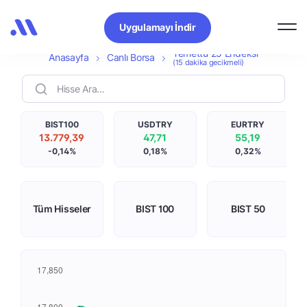
Temettü 25 Endeksi
Uygulamayı İndir
Temettü 25 Endeksi
Anasayfa
Canlı Borsa
(15 dakika gecikmeli)
BIST100
USDTRY
EURTRY
13.779,39
47,71
55,19
-0,14%
0,18%
0,32%
Tüm Hisseler
BIST 100
BIST 50