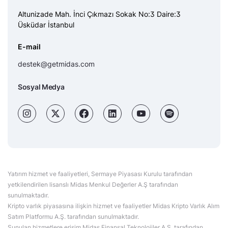
Altunizade Mah. İnci Çıkmazı Sokak No:3 Daire:3
Üsküdar İstanbul
E-mail
destek@getmidas.com
Sosyal Medya
Yatırım hizmet ve faaliyetleri, Sermaye Piyasası Kurulu tarafından
yetkilendirilen lisanslı Midas Menkul Değerler A.Ş tarafından
sunulmaktadır.
Kripto varlık piyasasına ilişkin hizmet ve faaliyetler Midas Kripto Varlık Alım
Satım Platformu A.Ş. tarafından sunulmaktadır.
Sunulan hizmetlere erişim Midas Finansal Teknolojiler A.Ş. tarafından