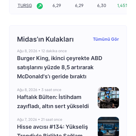
TURSG
6,29
6,29
6,30
1,45%
Midas’ın Kulakları
Tümünü Gör
Ağu 8, 2026 •
12 dakika once
Burger King, ikinci çeyrekte ABD
satışlarını yüzde 8,5 artırarak
McDonald's'ı geride bıraktı
Ağu 8, 2026 •
3 saat once
Haftalık Bülten: İstihdam
zayıfladı, altın sert yükseldi
Ağu 7, 2026 •
21 saat once
Hisse avcısı #134: Yükseliş
Trendiyle Birlikte Sağlam