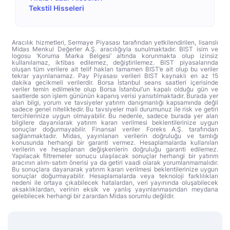
Tekstil Hisseleri
Aracılık hizmetleri, Sermaye Piyasası tarafından yetkilendirilen, lisanslı
Midas Menkul Değerler A.Ş. aracılığıyla sunulmaktadır. BIST isim ve
logosu ‘Koruma Marka Belgesi’ altında korunmakta olup izinsiz
kullanılamaz, iktibas edilemez, değiştirilemez. BIST piyasalarında
oluşan tüm verilere ait telif hakları tamamen BIST’e ait olup bu veriler
tekrar yayınlanamaz. Pay Piyasası verileri BIST kaynaklı en az 15
dakika gecikmeli verilerdir. Borsa İstanbul seans saatleri içerisinde
veriler temin edilmekte olup Borsa İstanbul’un kapalı olduğu gün ve
saatlerde son işlem gününün kapanış verisi yansıtılmaktadır. Burada yer
alan bilgi, yorum ve tavsiyeler yatırım danışmanlığı kapsamında değil
sadece genel niteliktedir. Bu tavsiyeler mali durumunuz ile risk ve getiri
tercihlerinize uygun olmayabilir. Bu nedenle, sadece burada yer alan
bilgilere dayanılarak yatırım kararı verilmesi beklentilerinize uygun
sonuçlar doğurmayabilir. Finansal veriler Foreks A.Ş. tarafından
sağlanmaktadır. Midas, yayınlanan verilerin doğruluğu ve tamlığı
konusunda herhangi bir garanti vermez. Hesaplamalarda kullanılan
verilerin ve hesaplanan değişkenlerin doğruluğu garanti edilemez.
Yapılacak filtremeler sonucu ulaşılacak sonuçlar herhangi bir yatırım
aracının alım-satım önerisi ya da getiri vaadi olarak yorumlanmamalıdır.
Bu sonuçlara dayanarak yatırım kararı verilmesi beklentilerinize uygun
sonuçlar doğurmayabilir. Hesaplamalarda veya teknoloji farklılıkları
nedeni ile ortaya çıkabilecek hatalardan, veri yayınında oluşabilecek
aksaklıklardan, verinin eksik ve yanlış yayınlanmasından meydana
gelebilecek herhangi bir zarardan Midas sorumlu değildir.