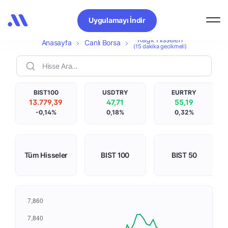
Kağıt Hisseleri
Uygulamayı İndir
Kağıt Hisseleri
Anasayfa
Canlı Borsa
(15 dakika gecikmeli)
BIST100
USDTRY
EURTRY
13.779,39
47,71
55,19
-0,14%
0,18%
0,32%
Tüm Hisseler
BIST 100
BIST 50