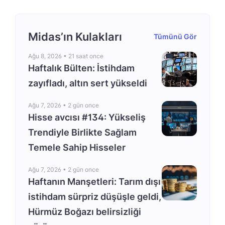
Midas’ın Kulakları
Tümünü Gör
Ağu 8, 2026 •
21 saat once
Haftalık Bülten: İstihdam
zayıfladı, altın sert yükseldi
Ağu 7, 2026 •
2 gün once
Hisse avcısı #134: Yükseliş
Trendiyle Birlikte Sağlam
Temele Sahip Hisseler
Ağu 7, 2026 •
2 gün once
Haftanın Manşetleri: Tarım dışı
istihdam sürpriz düşüşle geldi,
Hürmüz Boğazı belirsizliği