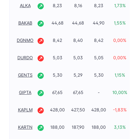
ALKA
8,23
8,16
8,23
1,73%
8
BAKAB
44,68
44,68
44,90
1,55%
4
DGNMO
8,42
8,40
8,42
0,00%
8
DURDO
5,03
5,03
5,05
0,00%
4
GENTS
5,30
5,29
5,30
1,15%
5
GIPTA
67,65
67,65
-
10,00%
6
KAPLM
428,00
427,50
428,00
-1,83%
42
KARTN
188,00
187,90
188,00
3,13%
18