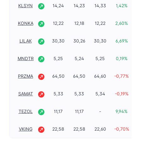
KLSYN
14,24
14,23
14,33
1,42%
1
KONKA
12,22
12,18
12,22
2,60%
1
LILAK
30,30
30,26
30,30
6,69%
2
MNDTR
5,25
5,24
5,25
0,19%
5
PRZMA
64,50
64,50
64,60
-0,77%
6
SAMAT
5,33
5,33
5,34
-0,19%
5
TEZOL
11,17
11,17
-
9,94%
1
VKING
22,58
22,58
22,60
-0,70%
2