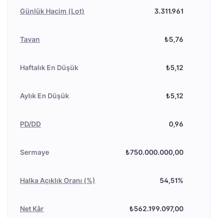
Günlük Hacim (Lot)
3.311.961
Tavan
₺5,76
Haftalık En Düşük
₺5,12
Aylık En Düşük
₺5,12
PD/DD
0,96
Sermaye
₺750.000.000,00
Halka Açıklık Oranı (%)
54,51%
Net Kâr
₺562.199.097,00