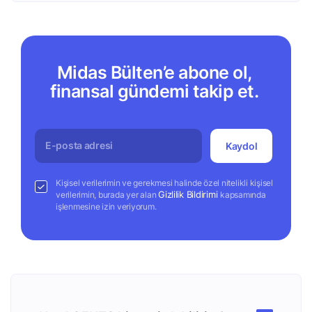
Midas Bülten’e abone ol,
finansal gündemi takip et.
Kaydol
Kişisel verilerimin ve gerekmesi halinde özel nitelikli kişisel
Gizlilik Bildirimi
verilerimin, burada yer alan
kapsamında
işlenmesine izin veriyorum.