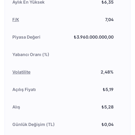
Aylık En Yüksek
₺6,35
F/K
7,04
Piyasa Değeri
₺3.960.000.000,00
Yabancı Oranı (%)
Volatilite
2,48%
Açılış Fiyatı
₺5,19
Alış
₺5,28
Günlük Değişim (TL)
₺0,04