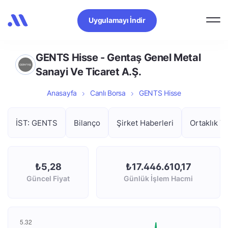
Uygulamayı İndir
GENTS Hisse - Gentaş Genel Metal
Sanayi Ve Ticaret A.Ş.
Anasayfa
Canlı Borsa
GENTS Hisse
İST: GENTS
Bilanço
Şirket Haberleri
Ortaklık Ya
₺5,28
₺17.446.610,17
Güncel Fiyat
Günlük İşlem Hacmi