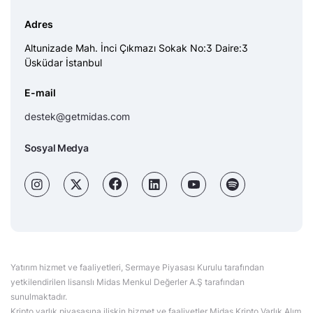
Adres
Altunizade Mah. İnci Çıkmazı Sokak No:3 Daire:3
Üsküdar İstanbul
E-mail
destek@getmidas.com
Sosyal Medya
Yatırım hizmet ve faaliyetleri, Sermaye Piyasası Kurulu tarafından
yetkilendirilen lisanslı Midas Menkul Değerler A.Ş tarafından
sunulmaktadır.
Kripto varlık piyasasına ilişkin hizmet ve faaliyetler Midas Kripto Varlık Alım