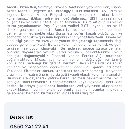
Aracılık hizmetleri, Sermaye Piyasası tarafından yetkilendirilen, lisanslı
Midas Menkul Değerler A.Ş. aracılığıyla sunulmaktadır. BIST isim ve
logosu ‘Koruma Marka Belgesi’ altında korunmakta olup izinsiz
kullanılamaz, iktibas edilemez, değiştirilemez. BIST piyasalarında
oluşan tüm verilere ait telif hakları tamamen BIST’e ait olup bu veriler
tekrar yayınlanamaz. Pay Piyasası verileri BIST kaynaklı en az 15
dakika gecikmeli verilerdir. Borsa İstanbul seans saatleri içerisinde
veriler temin edilmekte olup Borsa İstanbul’un kapalı olduğu gün ve
saatlerde son işlem gününün kapanış verisi yansıtılmaktadır. Burada yer
alan bilgi, yorum ve tavsiyeler yatırım danışmanlığı kapsamında değil
sadece genel niteliktedir. Bu tavsiyeler mali durumunuz ile risk ve getiri
tercihlerinize uygun olmayabilir. Bu nedenle, sadece burada yer alan
bilgilere dayanılarak yatırım kararı verilmesi beklentilerinize uygun
sonuçlar doğurmayabilir. Finansal veriler Foreks A.Ş. tarafından
sağlanmaktadır. Midas, yayınlanan verilerin doğruluğu ve tamlığı
konusunda herhangi bir garanti vermez. Hesaplamalarda kullanılan
verilerin ve hesaplanan değişkenlerin doğruluğu garanti edilemez.
Yapılacak filtremeler sonucu ulaşılacak sonuçlar herhangi bir yatırım
aracının alım-satım önerisi ya da getiri vaadi olarak yorumlanmamalıdır.
Bu sonuçlara dayanarak yatırım kararı verilmesi beklentilerinize uygun
sonuçlar doğurmayabilir. Hesaplamalarda veya teknoloji farklılıkları
nedeni ile ortaya çıkabilecek hatalardan, veri yayınında oluşabilecek
aksaklıklardan, verinin eksik ve yanlış yayınlanmasından meydana
gelebilecek herhangi bir zarardan Midas fumlu değildir.
Destek Hattı
0850 241 22 41