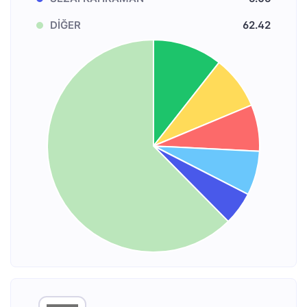
DİĞER
62.42