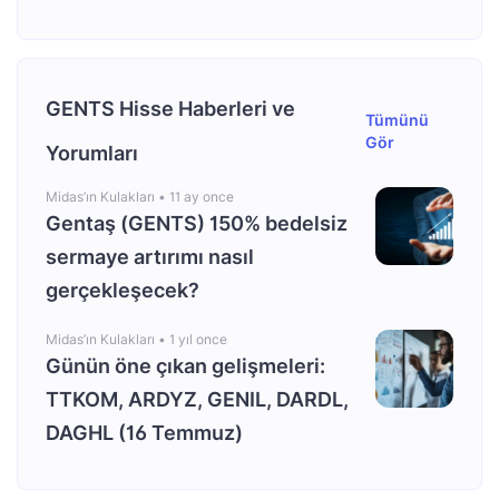
GENTS Hisse Haberleri ve
Tümünü
Gör
Yorumları
Midas’ın Kulakları •
11 ay once
Gentaş (GENTS) 150% bedelsiz
sermaye artırımı nasıl
gerçekleşecek?
Midas’ın Kulakları •
1 yıl once
Günün öne çıkan gelişmeleri:
TTKOM, ARDYZ, GENIL, DARDL,
DAGHL (16 Temmuz)