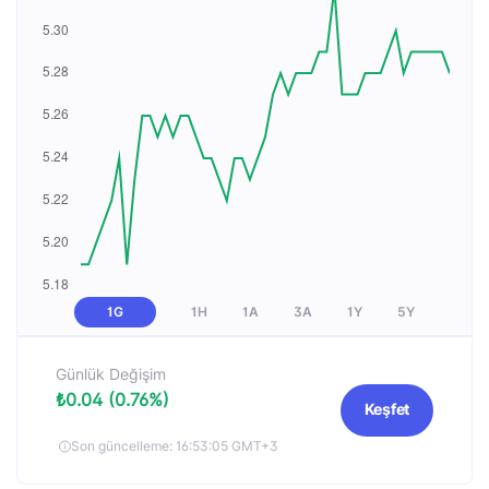
1G
1H
1A
3A
1Y
5Y
Günlük Değişim
₺0.04 (0.76%)
Keşfet
Son güncelleme: 16:53:05 GMT+3