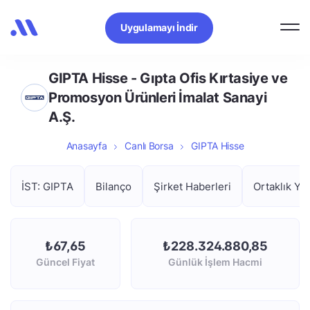
Uygulamayı İndir
GIPTA Hisse - Gıpta Ofis Kırtasiye ve
Promosyon Ürünleri İmalat Sanayi
A.Ş.
Anasayfa
Canlı Borsa
GIPTA Hisse
İST: GIPTA
Bilanço
Şirket Haberleri
Ortaklık Yap
₺67,65
₺228.324.880,85
Güncel Fiyat
Günlük İşlem Hacmi