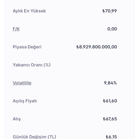
Aylık En Yüksek
₺70,99
F/K
0,00
Piyasa Değeri
₺8.929.800.000,00
Yabancı Oranı (%)
Volatilite
9,84%
Açılış Fiyatı
₺61,60
Alış
₺67,65
Günlük Değişim (TL)
₺6,15