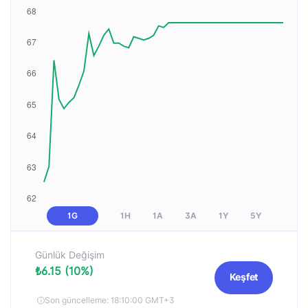
1G
1H
1A
3A
1Y
5Y
Günlük Değişim
₺6.15 (10%)
Keşfet
Son güncelleme: 18:10:00 GMT+3