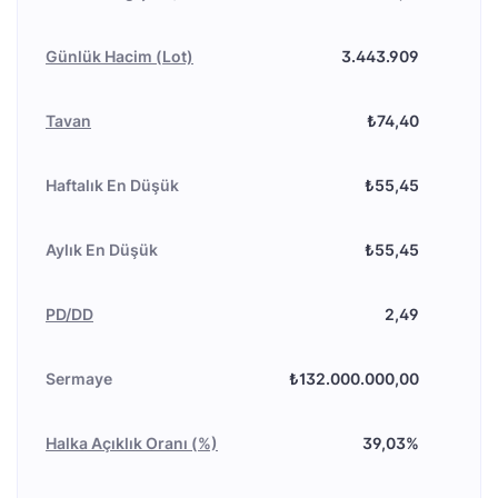
Günlük Hacim (Lot)
3.443.909
Tavan
₺74,40
Haftalık En Düşük
₺55,45
Aylık En Düşük
₺55,45
PD/DD
2,49
Sermaye
₺132.000.000,00
Halka Açıklık Oranı (%)
39,03%