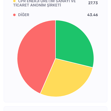
CPR ENERJİ ÜRETİM SANAYİ VE
27.73
TİCARET ANONİM ŞİRKETİ
DİĞER
43.46