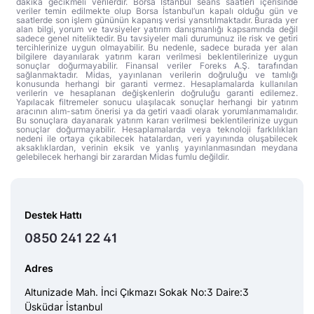
dakika gecikmeli verilerdir. Borsa İstanbul seans saatleri içerisinde
veriler temin edilmekte olup Borsa İstanbul’un kapalı olduğu gün ve
saatlerde son işlem gününün kapanış verisi yansıtılmaktadır. Burada yer
alan bilgi, yorum ve tavsiyeler yatırım danışmanlığı kapsamında değil
sadece genel niteliktedir. Bu tavsiyeler mali durumunuz ile risk ve getiri
tercihlerinize uygun olmayabilir. Bu nedenle, sadece burada yer alan
bilgilere dayanılarak yatırım kararı verilmesi beklentilerinize uygun
sonuçlar doğurmayabilir. Finansal veriler Foreks A.Ş. tarafından
sağlanmaktadır. Midas, yayınlanan verilerin doğruluğu ve tamlığı
konusunda herhangi bir garanti vermez. Hesaplamalarda kullanılan
verilerin ve hesaplanan değişkenlerin doğruluğu garanti edilemez.
Yapılacak filtremeler sonucu ulaşılacak sonuçlar herhangi bir yatırım
aracının alım-satım önerisi ya da getiri vaadi olarak yorumlanmamalıdır.
Bu sonuçlara dayanarak yatırım kararı verilmesi beklentilerinize uygun
sonuçlar doğurmayabilir. Hesaplamalarda veya teknoloji farklılıkları
nedeni ile ortaya çıkabilecek hatalardan, veri yayınında oluşabilecek
aksaklıklardan, verinin eksik ve yanlış yayınlanmasından meydana
gelebilecek herhangi bir zarardan Midas fumlu değildir.
Destek Hattı
0850 241 22 41
Adres
Altunizade Mah. İnci Çıkmazı Sokak No:3 Daire:3
Üsküdar İstanbul