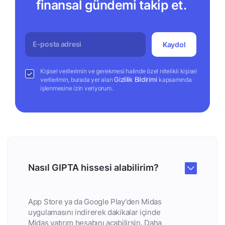
finansal gündemi takip et.
Kaydol
Kişisel verilerimin ve gerekmesi halinde özel nitelikli kişisel
Gizlilik Bildirimi
verilerimin, burada yer alan
kapsamında
işlenmesine izin veriyorum.
Nasıl GIPTA hissesi alabilirim?
App Store ya da Google Play'den Midas
uygulamasını indirerek dakikalar içinde
Midas yatırım hesabını açabilirsin. Daha