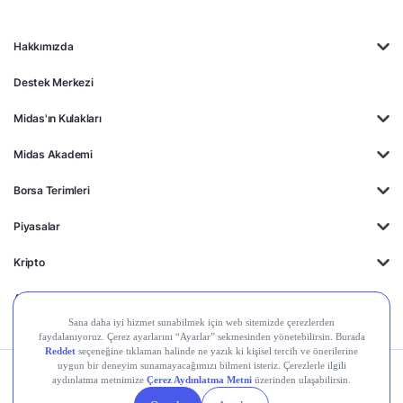
Hakkımızda
Destek Merkezi
Midas'ın Kulakları
Midas Akademi
Borsa Terimleri
Piyasalar
Kripto
Ayrıcalıklar
Kişisel Verilerin
Gizlilik
Yasal
Çerez
Korunması
Politikası
Duyurular
Ayarları