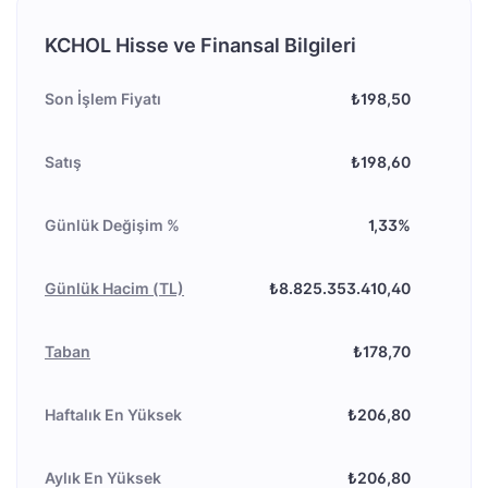
KCHOL Hisse ve Finansal Bilgileri
Son İşlem Fiyatı
₺198,50
Satış
₺198,60
Günlük Değişim %
1,33%
Günlük Hacim (TL)
₺8.825.353.410,40
Taban
₺178,70
Haftalık En Yüksek
₺206,80
Aylık En Yüksek
₺206,80