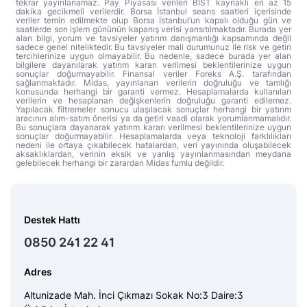
tekrar yayınlanamaz. Pay Piyasası verileri BIST kaynaklı en az 15
dakika gecikmeli verilerdir. Borsa İstanbul seans saatleri içerisinde
veriler temin edilmekte olup Borsa İstanbul’un kapalı olduğu gün ve
saatlerde son işlem gününün kapanış verisi yansıtılmaktadır. Burada yer
alan bilgi, yorum ve tavsiyeler yatırım danışmanlığı kapsamında değil
sadece genel niteliktedir. Bu tavsiyeler mali durumunuz ile risk ve getiri
tercihlerinize uygun olmayabilir. Bu nedenle, sadece burada yer alan
bilgilere dayanılarak yatırım kararı verilmesi beklentilerinize uygun
sonuçlar doğurmayabilir. Finansal veriler Foreks A.Ş. tarafından
sağlanmaktadır. Midas, yayınlanan verilerin doğruluğu ve tamlığı
konusunda herhangi bir garanti vermez. Hesaplamalarda kullanılan
verilerin ve hesaplanan değişkenlerin doğruluğu garanti edilemez.
Yapılacak filtremeler sonucu ulaşılacak sonuçlar herhangi bir yatırım
aracının alım-satım önerisi ya da getiri vaadi olarak yorumlanmamalıdır.
Bu sonuçlara dayanarak yatırım kararı verilmesi beklentilerinize uygun
sonuçlar doğurmayabilir. Hesaplamalarda veya teknoloji farklılıkları
nedeni ile ortaya çıkabilecek hatalardan, veri yayınında oluşabilecek
aksaklıklardan, verinin eksik ve yanlış yayınlanmasından meydana
gelebilecek herhangi bir zarardan Midas fumlu değildir.
Destek Hattı
0850 241 22 41
Adres
Altunizade Mah. İnci Çıkmazı Sokak No:3 Daire:3