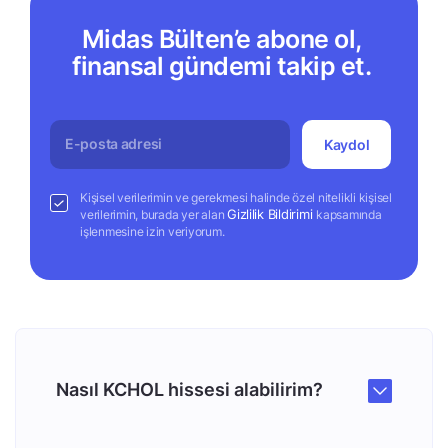
Midas Bülten’e abone ol,
finansal gündemi takip et.
Kaydol
Kişisel verilerimin ve gerekmesi halinde özel nitelikli kişisel
Gizlilik Bildirimi
verilerimin, burada yer alan
kapsamında
işlenmesine izin veriyorum.
Nasıl KCHOL hissesi alabilirim?