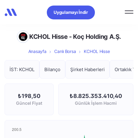
Uygulamayı İndir
KCHOL Hisse - Koç Holding A.Ş.
Anasayfa
Canlı Borsa
KCHOL Hisse
İST: KCHOL
Bilanço
Şirket Haberleri
Ortaklık Ya
₺198,50
₺8.825.353.410,40
Güncel Fiyat
Günlük İşlem Hacmi