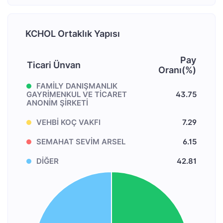
KCHOL Ortaklık Yapısı
Pay
Ticari Ünvan
Oranı(%)
FAMİLY DANIŞMANLIK
GAYRİMENKUL VE TİCARET
43.75
ANONİM ŞİRKETİ
VEHBİ KOÇ VAKFI
7.29
SEMAHAT SEVİM ARSEL
6.15
DİĞER
42.81