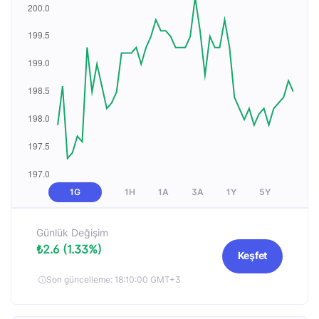
1G
1H
1A
3A
1Y
5Y
Günlük Değişim
₺2.6 (1.33%)
Keşfet
Son güncelleme: 18:10:00 GMT+3