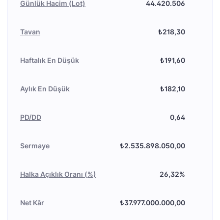
Günlük Hacim (Lot)
44.420.506
Tavan
₺218,30
Haftalık En Düşük
₺191,60
Aylık En Düşük
₺182,10
PD/DD
0,64
Sermaye
₺2.535.898.050,00
Halka Açıklık Oranı (%)
26,32%
Net Kâr
₺37.977.000.000,00