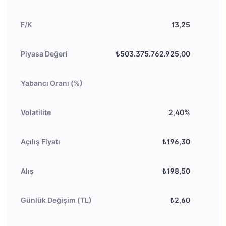
F/K
13,25
Piyasa Değeri
₺503.375.762.925,00
Yabancı Oranı (%)
Volatilite
2,40%
Açılış Fiyatı
₺196,30
Alış
₺198,50
Günlük Değişim (TL)
₺2,60